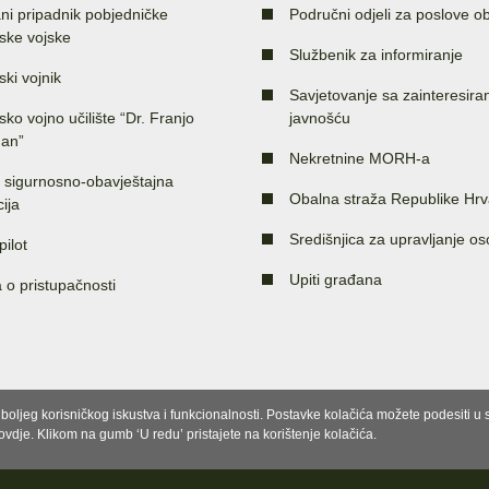
ni pripadnik pobjedničke
Područni odjeli za poslove o
ske vojske
Službenik za informiranje
ski vojnik
Savjetovanje sa zainteresir
sko vojno učilište “Dr. Franjo
javnošću
an”
Nekretnine MORH-a
 sigurnosno-obavještajna
Obalna straža Republike Hrv
ija
Središnjica za upravljanje o
pilot
Upiti građana
a o pristupačnosti
e boljeg korisničkog iskustva i funkcionalnosti. Postavke kolačića možete podesiti 
 ovdje. Klikom na gumb ‘U redu’ pristajete na korištenje kolačića.