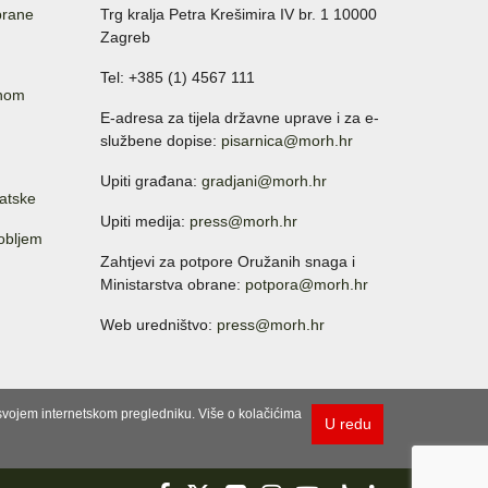
brane
Trg kralja Petra Krešimira IV br. 1 10000
Zagreb
Tel: +385 (1) 4567 111
anom
E-adresa za tijela državne uprave i za e-
službene dopise:
pisarnica@morh.hr
Upiti građana:
gradjani@morh.hr
atske
Upiti medija:
press@morh.hr
sobljem
Zahtjevi za potpore Oružanih snaga i
Ministarstva obrane:
potpora@morh.hr
Web uredništvo:
press@morh.hr
u svojem internetskom pregledniku. Više o kolačićima
U redu