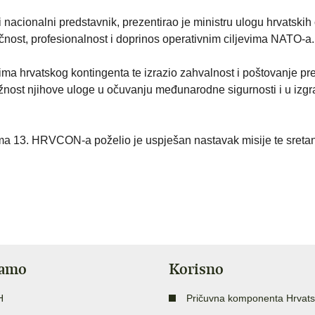
ji nacionalni predstavnik, prezentirao je ministru ulogu hrvatskih
ručnost, profesionalnost i doprinos operativnim ciljevima NATO-a.
ima hrvatskog kontingenta te izrazio zahvalnost i poštovanje p
ažnost njihove uloge u očuvanju međunarodne sigurnosti i u izgr
ma 13. HRVCON-a poželio je uspješan nastavak misije te sretan
jamo
Korisno
H
Pričuvna komponenta Hrvats