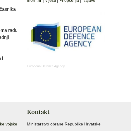
morh.hr
|
Vijesti
|
Priopćenja
|
Najave
 časnika
rema radu
adnji
 i
European Defence Agency
Kontakt
ke vojske
Ministarstvo obrane Republike Hrvatske