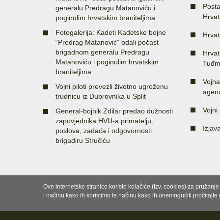
Posta
generalu Predragu Matanoviću i
Hrvat
poginulim hrvatskim braniteljima
Fotogalerija: Kadeti Kadetske bojne
Hrvat
“Predrag Matanović” odali počast
brigadnom generalu Predragu
Hrvat
Matanoviću i poginulim hrvatskim
Tuđm
braniteljima
Vojna
Vojni piloti prevezli životno ugroženu
agenc
trudnicu iz Dubrovnika u Split
Vojni 
General-bojnik Zdilar predao dužnosti
zapovjednika HVU-a primatelju
Izjav
poslova, zadaća i odgovornosti
brigadiru Stručiću
Ove internetske stranice koriste kolačiće (tzv. cookies) za pružanj
i načinu kako ih koristimo te načinu kako ih onemogućiti pročitajte