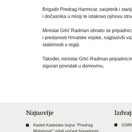
Brigadir Predrag Harmicar, savjetnik i stari
i dočasnika u misiji te istaknuo njihovu st
Ministar Grlić Radman obratio se pripadnic
i predanosti Hrvatske vojske, naglasivši v
stabilnosti u regiji.
Također, ministar Grlić-Radman pripadnici
siguran povratak u domovinu.
Najnovije
Izdva
Kadeti Kadetske bojne “Predrag
OSR
Matanović” odali počast brigadnom