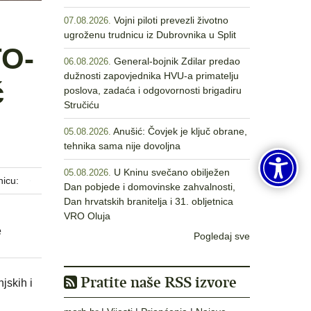
Vojni piloti prevezli životno
07.08.2026.
ugroženu trudnicu iz Dubrovnika u Split
TO-
General-bojnik Zdilar predao
06.08.2026.
dužnosti zapovjednika HVU-a primatelju
ć
poslova, zadaća i odgovornosti brigadiru
Stručiću
Anušić: Čovjek je ključ obrane,
05.08.2026.
tehnika sama nije dovoljna
U Kninu svečano obilježen
05.08.2026.
nicu:
Dan pobjede i domovinske zahvalnosti,
Dan hrvatskih branitelja i 31. obljetnica
VRO Oluja
e
Pogledaj sve
Pratite naše RSS izvore
jskih i