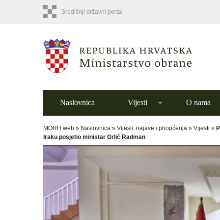
Središnji državni portal
Naslovnica
Vijesti
O nama
MORH web »
Naslovnica
»
Vijesti, najave i priopćenja
»
Vijesti
»
P
Iraku posjetio ministar Grlić Radman