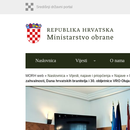
Središnji državni portal
Naslovnica
Vijesti
O nama
MORH web »
Naslovnica
»
Vijesti, najave i priopćenja
»
Najave
»
zahvalnosti, Dana hrvatskih branitelja i 30. obljetnice VRO Oluj