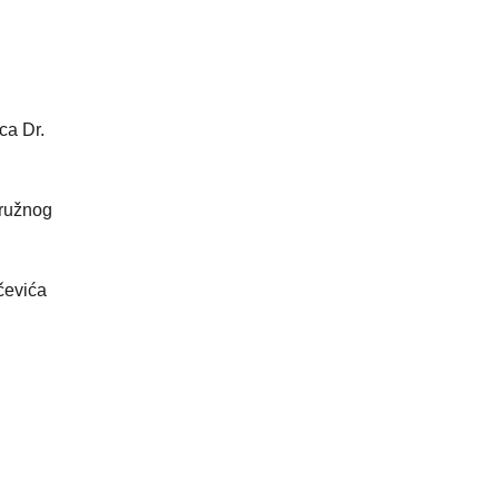
ca Dr.
ružnog
evića