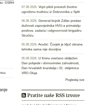
Foto: OSRH
Vojni piloti prevezli životno
07.08.2026.
ugroženu trudnicu iz Dubrovnika u Split
General-bojnik Zdilar predao
06.08.2026.
dužnosti zapovjednika HVU-a primatelju
h
poslova, zadaća i odgovornosti brigadiru
Stručiću
Anušić: Čovjek je ključ obrane,
05.08.2026.
tehnika sama nije dovoljna
U Kninu svečano obilježen
05.08.2026.
Dan pobjede i domovinske zahvalnosti,
Dan hrvatskih branitelja i 31. obljetnica
nicu:
VRO Oluja
Pogledaj sve
anje
Pratite naše RSS izvore