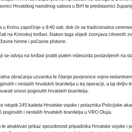
tavnici Hrvatskog narodnog sabora u BiH te predstavnici županij
u Kninu započinje u 9:40 sati, dok će se tradicionalna ceremo
ti na Kninskoj tvrđavi. Nakon toga slijedi zvonjava crkvenih z
državne himne i počasne plotune.
i se odvija na tvrđavi pratiti putem videozida postavljenih na st
dna obraćanja uzvanika te čitanje povjesnice vojno-redarstve
nulih i nestalih hrvatskih branitelja u toj operaciji, a taj dirljiv 
arati sinovi poginulih hrvatskih branitelja.
e istupiti 245 kadeta Hrvatske vojske i polaznika Policijske ak
 poginulih i nestalih hrvatskih branitelja u VRO Oluja.
 te atraktivan prikaz sposobnosti pripadnika Hrvatske vojske i po