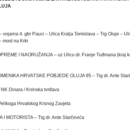
OLUJA
rna 4. gbr Pauci – Ulica Kralja Tomislava – Trg Oluje – Uli
– most na Krki
REME I NAORUŽANJA – uz Ulicu dr. Franje Tuđmana (kraj k
ENIKA HRVATSKE POBJEDE OLUJA 95 – Trg dr. Ante Starč
 Dinara / Kninska tvrđava
elikoga Hrvatskog Krsnog Zavjeta
 MOTORISTA – Trg dr. Ante Starčevića