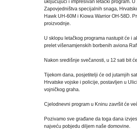
uključujući i impresivan letački program. 
Zapovjedništva specijalnih snaga, Hrvatsk
Hawk UH-60M i Kiowa Warrior OH-58D. Prvi
proizvodnje.
U sklopu letačkog programa nastupit će i a
prelet višenamjenskih borbenih aviona Raf
Nakon središnje svečanosti, u 12 sati bit 
Tijekom dana, posjetitelji će od jutarnjih sa
Hrvatske vojske i policije, postavljen u Uli
vojničkog graha.
Cjelodnevni program u Kninu završit će ve
Pozivamo sve građane da toga dana izvjes
najveću pobjedu diljem naše domovine.