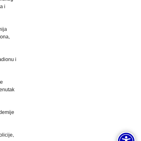
a i
nija
vona,
adionu i
ne
trenutak
ademije
licije,