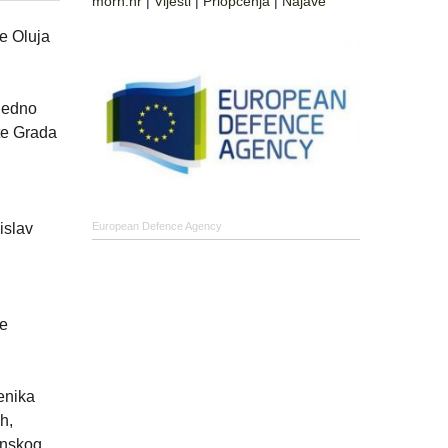
morh.hr
|
Vijesti
|
Priopćenja
|
Najave
je Oluja
ajedno
 te Grada
islav
European Defence Agency
se
enika
h,
inskog