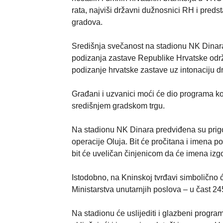
rata, najviši državni dužnosnici RH i preds
gradova.
Središnja svečanost na stadionu NK Dinara 
podizanja zastave Republike Hrvatske održa
podizanje hrvatske zastave uz intonaciju 
Građani i uzvanici moći će dio programa koj
središnjem gradskom trgu.
Na stadionu NK Dinara predviđena su prigo
operacije Oluja. Bit će pročitana i imena pogi
bit će uveličan činjenicom da će imena izgov
Istodobno, na Kninskoj tvrđavi simbolično ć
Ministarstva unutarnjih poslova – u čast 245
Na stadionu će uslijediti i glazbeni program