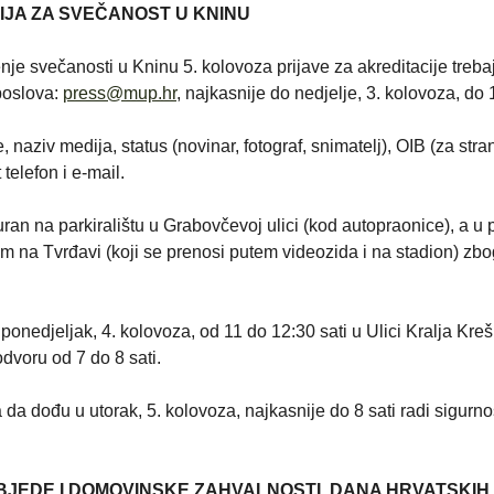
IJA ZA SVEČANOST U KNINU
nje svečanosti u Kninu 5. kolovoza prijave za akreditacije treba
 poslova:
press@mup.hr
, najkasnije do nedjelje, 3. kolovoza, do 1
, naziv medija, status (novinar, fotograf, snimatelj), OIB (za stra
elefon i e-mail.
an na parkiralištu u Grabovčevoj ulici (kod autopraonice), a u pr
ram na Tvrđavi (koji se prenosi putem videozida i na stadion) zb
ponedjeljak, 4. kolovoza, od 11 do 12:30 sati u Ulici Kralja Kre
dvoru od 7 do 8 sati.
da dođu u utorak, 5. kolovoza, najkasnije do 8 sati radi sigurn
JEDE I DOMOVINSKE ZAHVALNOSTI, DANA HRVATSKIH