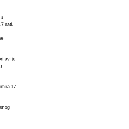
ju
7 sati.
ne
ijavi je
og
šimira 17
osnog