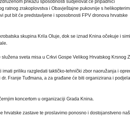
U združenom prikazu sposobnosti sudjelovat će pripadnici
og ratnog zrakoplovstva i Obavještajne pukovnije s helikopteri
 put bit će predstavljene i sposobnosti FPV dronova hrvatske
krobatska skupina Krila Oluje, dok se iznad Knina očekuje i sim
ale.
će služena sveta misa u Crkvi Gospe Velikog Hrvatskog Krsnog Z
ti imati priliku razgledati taktičko-tehnički zbor naoružanja i opr
ci dr. Franje Tuđmana, a za građane će biti organizirana i podjel
černjim koncertom u organizaciji Grada Knina.
e hrvatske zastave te proslavimo ponosno i dostojanstveno na