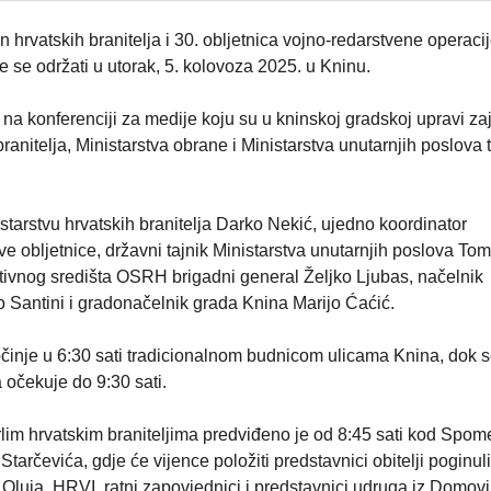
hrvatskih branitelja i 30. obljetnica vojno-redarstvene operaci
e se održati u utorak, 5. kolovoza 2025. u Kninu.
 na konferenciji za medije koju su u kninskoj gradskoj upravi z
branitelja, Ministarstva obrane i Ministarstva unutarnjih poslova
istarstvu hrvatskih branitelja Darko Nekić, ujedno koordinator
e obljetnice, državni tajnik Ministarstva unutarnjih poslova Tom
ivnog središta OSRH brigadni general Željko Ljubas, načelnik
 Santini i gradonačelnik grada Knina Marijo Ćaćić.
činje u 6:30 sati tradicionalnom budnicom ulicama Knina, dok 
očekuje do 9:30 sati.
lim hrvatskim braniteljima predviđeno je od 8:45 sati kod Spom
tarčevića, gdje će vijence položiti predstavnici obitelji poginuli
O Oluja, HRVI, ratni zapovjednici i predstavnici udruga iz Domov