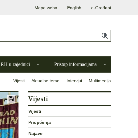
Mapa weba
English
e-Građani
H u zajednici
Pristup informacijama
Vijesti
Aktualne teme
Intervjui
Multimedija
Vijesti
Vijesti
Priopćenja
Najave