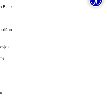
ma Black
boličan
avjeta.
eme
a
šu