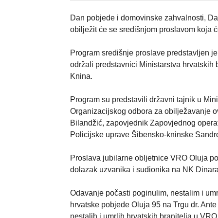
Dan pobjede i domovinske zahvalnosti, Dan 
obilježit će se središnjom proslavom koja ć
Program središnje proslave predstavljen je
održali predstavnici Ministarstva hrvatskih 
Knina.
Program su predstavili državni tajnik u Min
Organizacijskog odbora za obilježavanje ov
Bilandžić, zapovjednik Zapovjednog operat
Policijske uprave Šibensko-kninske Sandro
Proslava jubilarne obljetnice VRO Oluja po
dolazak uzvanika i sudionika na NK Dinara 
Odavanje počasti poginulim, nestalim i umr
hrvatske pobjede Oluja 95 na Trgu dr. Ante S
nestalih i umrlih hrvatskih branitelja u VR