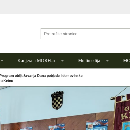
Karijera u MORH-u
Multimedija
MOR
Program obilježavanja Dana pobjede i domovinske
a u Kninu