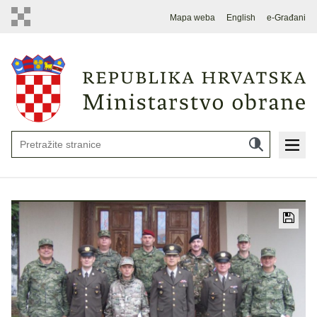
Mapa weba
English
e-Građani