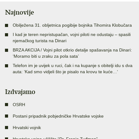
Najnovije
Obilježena 31. obljetnica pogibije bojnika Tihomira Klobučara
I kad je teren nepristupačan, vojni piloti ne odustaju – spasili
njemačkog turista na Dinari
BRZA AKCIJA / Vojni pilot otkrio detalje spašavanja na Dinari:
‘Moramo biti u zraku za pola sata’
Telefon im je uvijek u ruci, čak i na kupanje s obitelji idu s dva
auta: ‘Kad smo vidjeli što je pisalo na krovu te kuće…‘
Izdvajamo
OSRH
Postani pripadnik pobjedničke Hrvatske vojske
Hrvatski vojnik