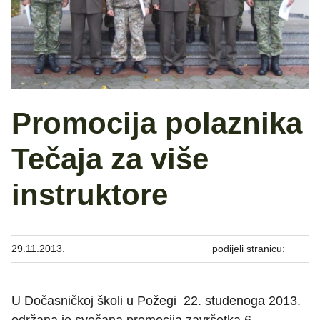
Promocija polaznika
Tečaja za više
instruktore
29.11.2013.
podijeli stranicu:
U Dočasničkoj školi u Požegi 22. studenoga 2013.