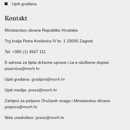
Upiti građana
Kontakt
Ministarstvo obrane Republike Hrvatske
Trg kralja Petra Krešimira IV br. 1 10000 Zagreb
Tel: +385 (1) 4567 111
E-adresa za tijela državne uprave i za e-službene dopise:
pisarnica@morh.hr
Upiti građana:
gradjani@morh.hr
Upiti medija:
press@morh.hr
Zahtjevi za potpore Oružanih snaga i Ministarstva obrane:
potpora@morh.hr
Web uredništvo:
press@morh.hr