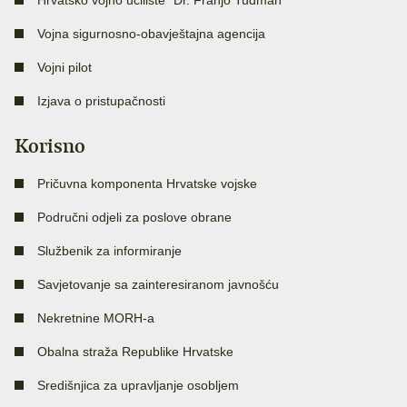
Hrvatsko vojno učilište “Dr. Franjo Tuđman”
Vojna sigurnosno-obavještajna agencija
Vojni pilot
Izjava o pristupačnosti
Korisno
Pričuvna komponenta Hrvatske vojske
Područni odjeli za poslove obrane
Službenik za informiranje
Savjetovanje sa zainteresiranom javnošću
Nekretnine MORH-a
Obalna straža Republike Hrvatske
Središnjica za upravljanje osobljem