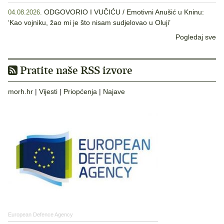
ODGOVORIO I VUČIĆU / Emotivni Anušić u Kninu:
04.08.2026.
‘Kao vojniku, žao mi je što nisam sudjelovao u Oluji’
Pogledaj sve
Pratite naše RSS izvore
morh.hr
|
Vijesti
|
Priopćenja
|
Najave
European Defence Agency