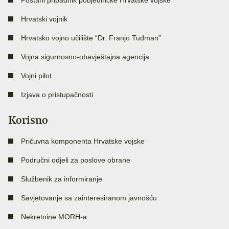
Postani pripadnik pobjedničke Hrvatske vojske
Hrvatski vojnik
Hrvatsko vojno učilište “Dr. Franjo Tuđman”
Vojna sigurnosno-obavještajna agencija
Vojni pilot
Izjava o pristupačnosti
Korisno
Pričuvna komponenta Hrvatske vojske
Područni odjeli za poslove obrane
Službenik za informiranje
Savjetovanje sa zainteresiranom javnošću
Nekretnine MORH-a