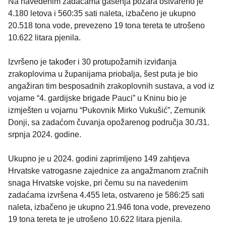
Na navedenim zadaćama gašenja požara ostvareno je
4.180 letova i 560:35 sati naleta, izbačeno je ukupno
20.518 tona vode, prevezeno 19 tona tereta te utrošeno
10.622 litara pjenila.
Izvršeno je također i 30 protupožarnih izviđanja
zrakoplovima u županijama priobalja, šest puta je bio
angažiran tim besposadnih zrakoplovnih sustava, a vod iz
vojarne “4. gardijske brigade Pauci” u Kninu bio je
izmješten u vojarnu “Pukovnik Mirko Vukušić”, Zemunik
Donji, sa zadaćom čuvanja opožarenog područja 30./31.
srpnja 2024. godine.
Ukupno je u 2024. godini zaprimljeno 149 zahtjeva
Hrvatske vatrogasne zajednice za angažmanom zračnih
snaga Hrvatske vojske, pri čemu su na navedenim
zadaćama izvršena 4.455 leta, ostvareno je 586:25 sati
naleta, izbačeno je ukupno 21.946 tona vode, prevezeno
19 tona tereta te je utrošeno 10.622 litara pjenila.