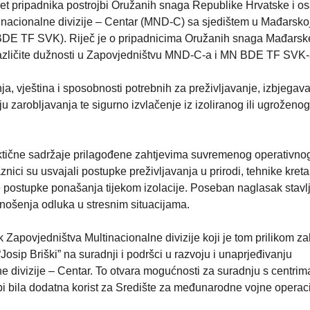
pet pripadnika postrojbi Oružanih snaga Republike Hrvatske i o
acionalne divizije – Centar (MND-C) sa sjedištem u Mađarskoj
BDE TF SVK). Riječ je o pripadnicima Oružanih snaga Mađarske
azličite dužnosti u Zapovjedništvu MND-C-a i MN BDE TF SVK-
nja, vještina i sposobnosti potrebnih za preživljavanje, izbjegav
u zarobljavanja te sigurno izvlačenje iz izoliranog ili ugroženog
aktične sadržaje prilagođene zahtjevima suvremenog operativno
ci su usvajali postupke preživljavanja u prirodi, tehnike kreta
te postupke ponašanja tijekom izolacije. Poseban naglasak stavl
nošenja odluka u stresnim situacijama.
 Zapovjedništva Multinacionalne divizije koji je tom prilikom za
sip Briški” na suradnji i podršci u razvoju i unaprjeđivanju
 divizije – Centar. To otvara mogućnosti za suradnju s centrim
i bila dodatna korist za Središte za međunarodne vojne operac