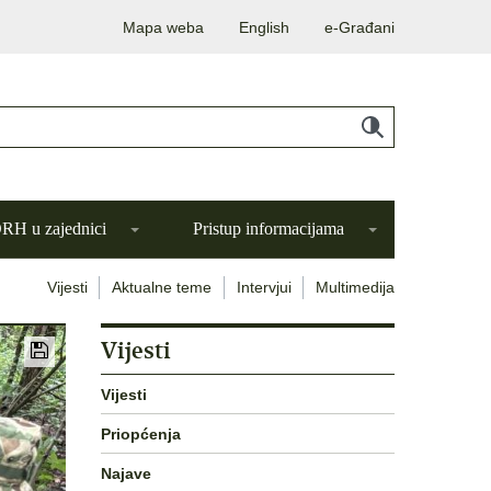
Mapa weba
English
e-Građani
H u zajednici
Pristup informacijama
Vijesti
Aktualne teme
Intervjui
Multimedija
Vijesti
Vijesti
Priopćenja
Najave