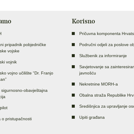
jamo
Korisno
H
Pričuvna komponenta Hrvats
ni pripadnik pobjedničke
Područni odjeli za poslove o
ske vojske
Službenik za informiranje
ski vojnik
Savjetovanje sa zainteresir
sko vojno učilište “Dr. Franjo
javnošću
an”
Nekretnine MORH-a
 sigurnosno-obavještajna
Obalna straža Republike Hrv
ija
Središnjica za upravljanje o
pilot
Upiti građana
a o pristupačnosti