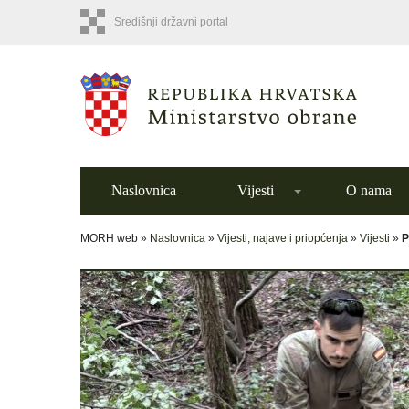
Središnji državni portal
Naslovnica
Vijesti
O nama
MORH web »
Naslovnica
»
Vijesti, najave i priopćenja
»
Vijesti
»
P