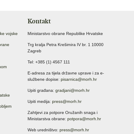
Kontakt
ke vojske
Ministarstvo obrane Republike Hrvatske
brane
Trg kralja Petra Krešimira IV br. 1 10000
Zagreb
Tel: +385 (1) 4567 111
anom
E-adresa za tijela državne uprave i za e-
službene dopise:
pisarnica@morh.hr
Upiti građana:
gradjani@morh.hr
atske
Upiti medija:
press@morh.hr
sobljem
Zahtjevi za potpore Oružanih snaga i
Ministarstva obrane:
potpora@morh.hr
Web uredništvo:
press@morh.hr