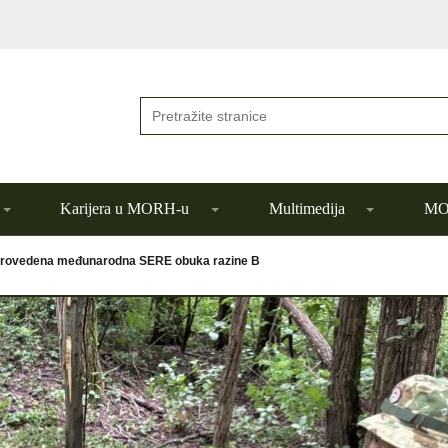
Karijera u MORH-u
Multimedija
MOR
rovedena međunarodna SERE obuka razine B