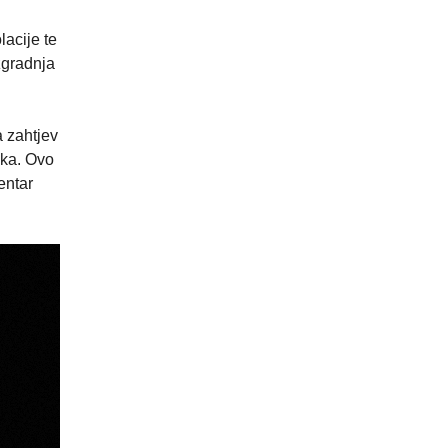
lacije te
zgradnja
 zahtjev
ika. Ovo
entar