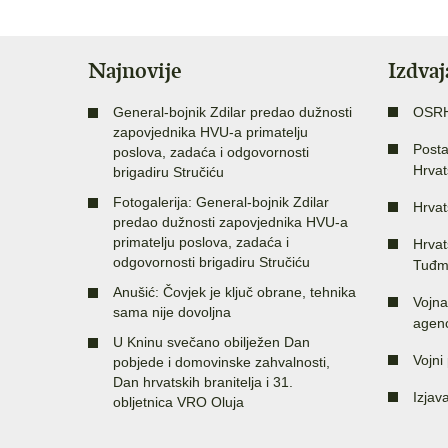
Najnovije
Izdva
General-bojnik Zdilar predao dužnosti
OSR
zapovjednika HVU-a primatelju
Posta
poslova, zadaća i odgovornosti
Hrvat
brigadiru Stručiću
Fotogalerija: General-bojnik Zdilar
Hrvat
predao dužnosti zapovjednika HVU-a
primatelju poslova, zadaća i
Hrvat
odgovornosti brigadiru Stručiću
Tuđm
Anušić: Čovjek je ključ obrane, tehnika
Vojna
sama nije dovoljna
agenc
U Kninu svečano obilježen Dan
Vojni 
pobjede i domovinske zahvalnosti,
Dan hrvatskih branitelja i 31.
Izjav
obljetnica VRO Oluja