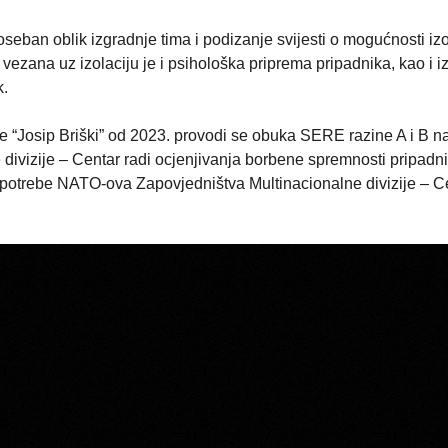
oseban oblik izgradnje tima i podizanje svijesti o mogućnosti izo
 vezana uz izolaciju je i psihološka priprema pripadnika, kao i i
k.
 “Josip Briški” od 2023. provodi se obuka SERE razine A i B na
ivizije – Centar radi ocjenjivanja borbene spremnosti pripadn
 potrebe NATO-ova Zapovjedništva Multinacionalne divizije – C