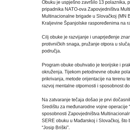
Obuku je uspješno završilo 13 polaznika, 
pripadnika NATO-ova Zapovjedništva Multin
Multinacionalne brigade u Slovačkoj (MN 
Kraljevine Španjolske raspoređenima na r
Cilj obuke je razvijanje i unaprjeđenje zna
protivničkih snaga, pružanje otpora u slučaj
područja.
Program obuke obuhvatio je teorijske i pr
okruženja. Tijekom petodnevne obuke polazni
prikrivanja, metode orijentacije na terenu 
razvoj mentalne otpornosti i sposobnost do
Na zatvaranje tečaja došao je prvi dočasnik
Središtu za međunarodne vojne operacije “Jo
sposobnosti Zapovjedništva Multinacionalne
SERE obuku u Mađarskoj i Slovačkoj, što b
“Josip Briški”.