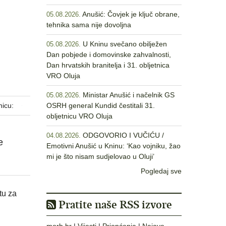
Anušić: Čovjek je ključ obrane,
05.08.2026.
tehnika sama nije dovoljna
U Kninu svečano obilježen
05.08.2026.
Dan pobjede i domovinske zahvalnosti,
Dan hrvatskih branitelja i 31. obljetnica
VRO Oluja
Ministar Anušić i načelnik GS
05.08.2026.
nicu:
OSRH general Kundid čestitali 31.
obljetnicu VRO Oluja
ODGOVORIO I VUČIĆU /
04.08.2026.
e
Emotivni Anušić u Kninu: ‘Kao vojniku, žao
mi je što nisam sudjelovao u Oluji’
Pogledaj sve
tu za
Pratite naše RSS izvore