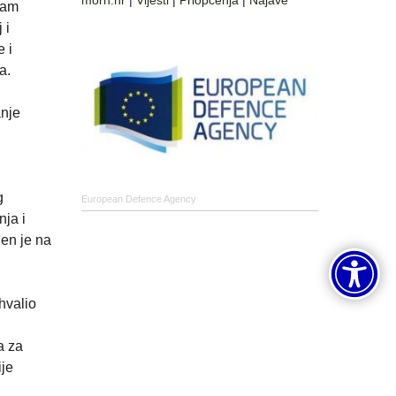
morh.hr
|
Vijesti
|
Priopćenja
|
Najave
sam
 i
 i
a.
anje
g
European Defence Agency
nja i
jen je na
hvalio
a za
ije