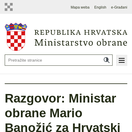
Mapa weba
English
e-Građani
Razgovor: Ministar
obrane Mario
Banožić za Hrvatski