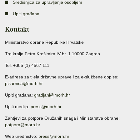
Središnjica za upravljanje osobljem
Upiti građana
Kontakt
Ministarstvo obrane Republike Hrvatske
Trg kralja Petra Krešimira IV br. 1 10000 Zagreb
Tel: +385 (1) 4567 111
E-adresa za tijela državne uprave i za e-službene dopise:
pisarnica@morh.hr
Upiti građana:
gradjani@morh.hr
Upiti medija:
press@morh.hr
Zahtjevi za potpore Oružanih snaga i Ministarstva obrane:
potpora@morh.hr
Web uredništvo:
press@morh.hr