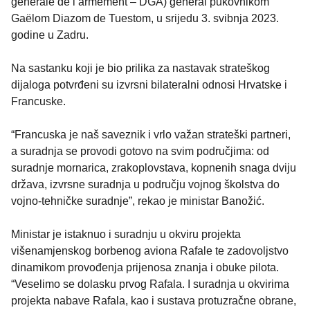
générale de l’armement – DGA) general pukovnikom
Gaëlom Diazom de Tuestom, u srijedu 3. svibnja 2023.
godine u Zadru.
Na sastanku koji je bio prilika za nastavak strateškog
dijaloga potvrđeni su izvrsni bilateralni odnosi Hrvatske i
Francuske.
“Francuska je naš saveznik i vrlo važan strateški partneri,
a suradnja se provodi gotovo na svim područjima: od
suradnje mornarica, zrakoplovstava, kopnenih snaga dviju
država, izvrsne suradnja u području vojnog školstva do
vojno-tehničke suradnje”, rekao je ministar Banožić.
Ministar je istaknuo i suradnju u okviru projekta
višenamjenskog borbenog aviona Rafale te zadovoljstvo
dinamikom provođenja prijenosa znanja i obuke pilota.
“Veselimo se dolasku prvog Rafala. I suradnja u okvirima
projekta nabave Rafala, kao i sustava protuzračne obrane,