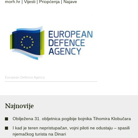
morh.hr
|
Vijesti
|
Priopćenja
|
Najave
European Defence Agency
Najnovije
Obilježena 31. obljetnica pogibije bojnika Tihomira Klobučara
I kad je teren nepristupačan, vojni piloti ne odustaju – spasili
njemačkog turista na Dinari