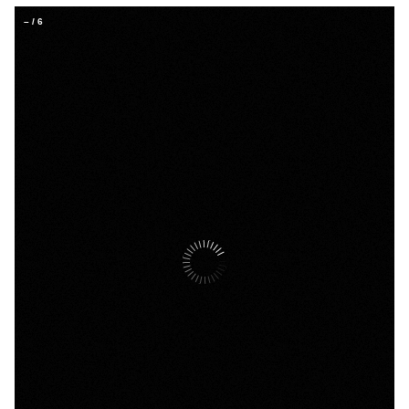
–
/
6