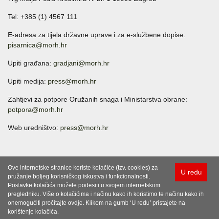
Tel: +385 (1) 4567 111
E-adresa za tijela državne uprave i za e-službene dopise:
pisarnica@morh.hr
Upiti građana:
gradjani@morh.hr
Upiti medija:
press@morh.hr
Zahtjevi za potpore Oružanih snaga i Ministarstva obrane:
potpora@morh.hr
Web uredništvo:
press@morh.hr
Ove internetske stranice koriste kolačiće (tzv. cookies) za
U redu
pružanje boljeg korisničkog iskustva i funkcionalnosti.
Postavke kolačića možete podesiti u svojem internetskom
pregledniku. Više o kolačićima i načinu kako ih koristimo te načinu kako ih
onemogućiti pročitajte ovdje. Klikom na gumb ‘U redu’ pristajete na
korištenje kolačića.