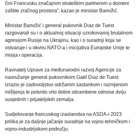
čini Francusku značajnim strateškim partnerom u domeni
zaštite zračnog prostora”, kazao je ministar Banožić.
Ministar Banožić i general pukovnik Diaz de Tuest
razgovarali su i o aktualnoj situaciji uzrokovanoj brutalnom
agresijom Rusije na Ukrajinu, kao i o suradnji koja se
ostvaruje i u okviru NATO-a i inicijativa Europske Unije te
misija i operacija.
Ravnatelj Uprave za međunarodni razvoj Agencije za
naoružanje general pukovnikom Gaël Diaz de Tuest
izrazio je zadovoljstvo održanim sastankom i razmjenom
mišljenja te potvrdo vrlo dobre obrambene odnose dviju
susjednih i prijateljskih zemalja.
Sudjelovanje francuskog izaslanstva na ASDA-i 2023
prilika je za daljnje jačanje suradnje na vojno-tehničkom i
vojno-industrijskom području.