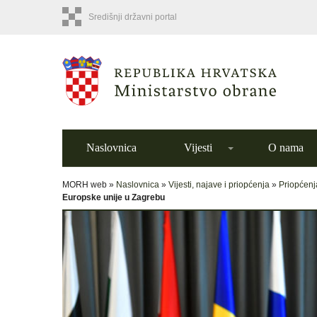
Središnji državni portal
Naslovnica
Vijesti
O nama
MORH web »
Naslovnica
»
Vijesti, najave i priopćenja
»
Priopćenj
Europske unije u Zagrebu