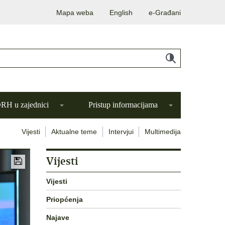
Mapa weba
English
e-Građani
H u zajednici
Pristup informacijama
Vijesti
Aktualne teme
Intervjui
Multimedija
Vijesti
Vijesti
Priopćenja
Najave