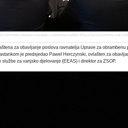
u Neformalni sastanak ravnatelja za obrambenu politiku država članica Europske unije | F
aštena za obavljanje poslova ravnatelja Uprave za obrambenu p
astankom je predsjedao Pawel Herczynski, ovlašten za obavlja
 službe za vanjsko djelovanje (EEAS) i direktor za ZSOP.