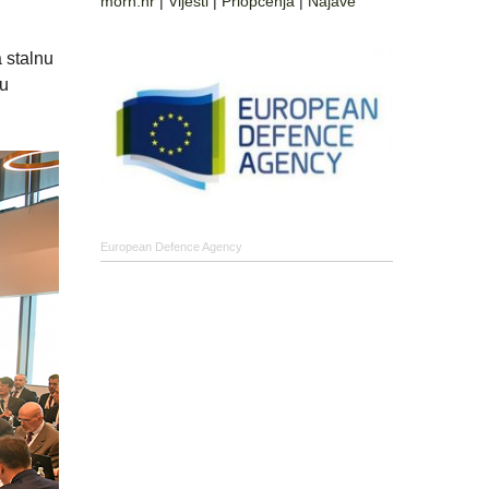
morh.hr
|
Vijesti
|
Priopćenja
|
Najave
 stalnu
ju
European Defence Agency