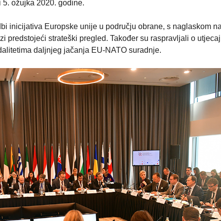
i 5. ožujka 2020. godine.
dbi inicijativa Europske unije u području obrane, s naglaskom na
i predstojeći strateški pregled. Također su raspravljali o utjeca
dalitetima daljnjeg jačanja EU-NATO suradnje.