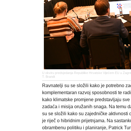
U okviru predsjedanja Republike Hrvatske Vijećem EU u Zagreb
T. Brandt
Ravnatelji su se složili kako je potrebno 
komplementaran razvoj sposobnosti te raditi
kako klimatske promjene predstavljaju sve 
zadaća i misija oružanih snaga. Na temu d
su se složili kako su zajedničke aktivnost
je riječ o hibridnim prijetnjama. Na sasta
obrambenu politiku i planiranje, Patrick Tur