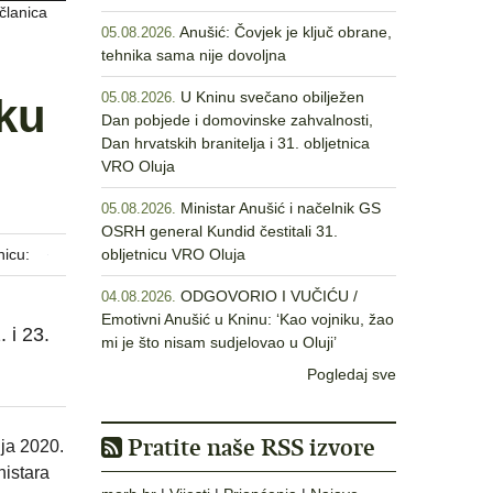
članica
Anušić: Čovjek je ključ obrane,
05.08.2026.
tehnika sama nije dovoljna
U Kninu svečano obilježen
iku
05.08.2026.
Dan pobjede i domovinske zahvalnosti,
Dan hrvatskih branitelja i 31. obljetnica
VRO Oluja
Ministar Anušić i načelnik GS
05.08.2026.
OSRH general Kundid čestitali 31.
nicu:
obljetnicu VRO Oluja
ODGOVORIO I VUČIĆU /
04.08.2026.
Emotivni Anušić u Kninu: ‘Kao vojniku, žao
 i 23.
mi je što nisam sudjelovao u Oluji’
Pogledaj sve
Pratite naše RSS izvore
nja 2020.
nistara