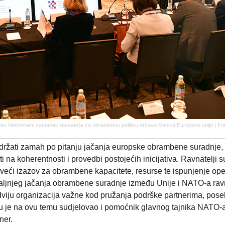
u Neformalni sastanak ravnatelja za obrambenu politiku država članica Europske unije | F
zadržati zamah po pitanju jačanja europske obrambene suradnje, 
 na koherentnosti i provedbi postojećih inicijativa. Ravnatelji s
veći izazov za obrambene kapacitete, resurse te ispunjenje ope
aljnjeg jačanja obrambene suradnje između Unije i NATO-a ravn
i dviju organizacija važne kod pružanja podrške partnerima, pos
nku je na ovu temu sudjelovao i pomoćnik glavnog tajnika NATO-
ner.