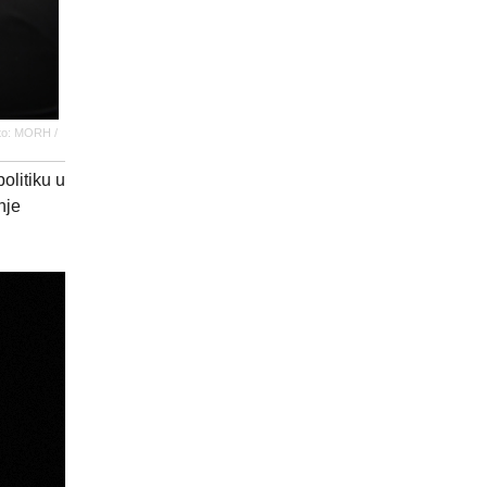
oto: MORH /
olitiku u
nje