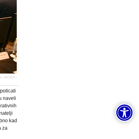
oto: MORH /
poticati
u naveli
rativnih
atelji
ebno kad
a za