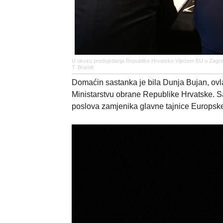
U okviru predsjedanja Republike Hrvatske Vijećem EU u Zagreb
T. Brandt
Domaćin sastanka je bila Dunja Bujan, ovl
Ministarstvu obrane Republike Hrvatske. S
poslova zamjenika glavne tajnice Europske