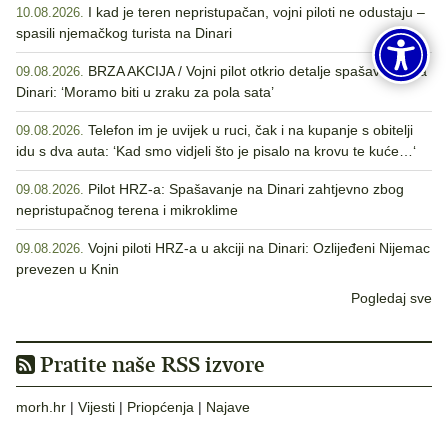
I kad je teren nepristupačan, vojni piloti ne odustaju –
10.08.2026.
spasili njemačkog turista na Dinari
BRZA AKCIJA / Vojni pilot otkrio detalje spašavanja na
09.08.2026.
Dinari: ‘Moramo biti u zraku za pola sata’
Telefon im je uvijek u ruci, čak i na kupanje s obitelji
09.08.2026.
idu s dva auta: ‘Kad smo vidjeli što je pisalo na krovu te kuće…‘
Pilot HRZ-a: Spašavanje na Dinari zahtjevno zbog
09.08.2026.
nepristupačnog terena i mikroklime
Vojni piloti HRZ-a u akciji na Dinari: Ozlijeđeni Nijemac
09.08.2026.
prevezen u Knin
Pogledaj sve
Pratite naše RSS izvore
morh.hr
|
Vijesti
|
Priopćenja
|
Najave