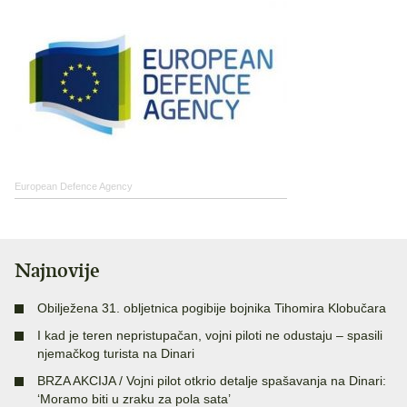
European Defence Agency
Najnovije
Obilježena 31. obljetnica pogibije bojnika Tihomira Klobučara
I kad je teren nepristupačan, vojni piloti ne odustaju – spasili
njemačkog turista na Dinari
BRZA AKCIJA / Vojni pilot otkrio detalje spašavanja na Dinari:
‘Moramo biti u zraku za pola sata’