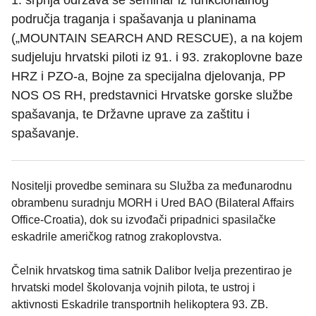
1. srpnja održava se seminar iz funkcionalnog
područja traganja i spašavanja u planinama
(„MOUNTAIN SEARCH AND RESCUE), a na kojem
sudjeluju hrvatski piloti iz 91. i 93. zrakoplovne baze
HRZ i PZO-a, Bojne za specijalna djelovanja, PP
NOS OS RH, predstavnici Hrvatske gorske službe
spašavanja, te Državne uprave za zaštitu i
spašavanje.
Nositelji provedbe seminara su Služba za međunarodnu
obrambenu suradnju MORH i Ured BAO (Bilateral Affairs
Office-Croatia), dok su izvođači pripadnici spasilačke
eskadrile američkog ratnog zrakoplovstva.
Čelnik hrvatskog tima satnik Dalibor Ivelja prezentirao je
hrvatski model školovanja vojnih pilota, te ustroj i
aktivnosti Eskadrile transportnih helikoptera 93. ZB.