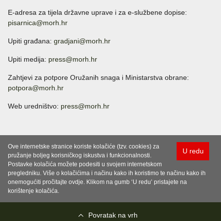
E-adresa za tijela državne uprave i za e-službene dopise:
pisarnica@morh.hr
Upiti građana:
gradjani@morh.hr
Upiti medija:
press@morh.hr
Zahtjevi za potpore Oružanih snaga i Ministarstva obrane:
potpora@morh.hr
Web uredništvo:
press@morh.hr
Ove internetske stranice koriste kolačiće (tzv. cookies) za
U redu
pružanje boljeg korisničkog iskustva i funkcionalnosti.
Postavke kolačića možete podesiti u svojem internetskom
pregledniku. Više o kolačićima i načinu kako ih koristimo te načinu kako ih
onemogućiti pročitajte ovdje. Klikom na gumb ‘U redu’ pristajete na
korištenje kolačića.
Povratak na vrh