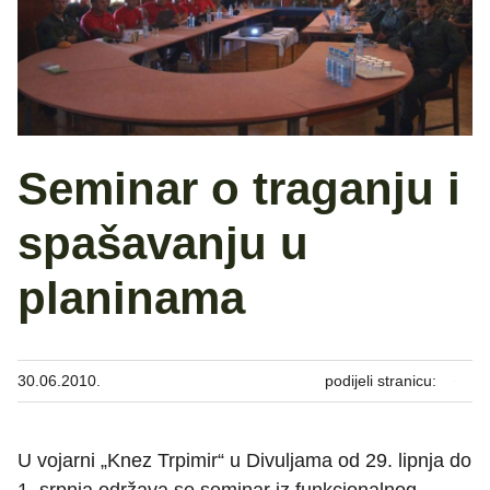
Seminar o traganju i
spašavanju u
planinama
30.06.2010.
podijeli stranicu:
U vojarni „Knez Trpimir“ u Divuljama od 29. lipnja do