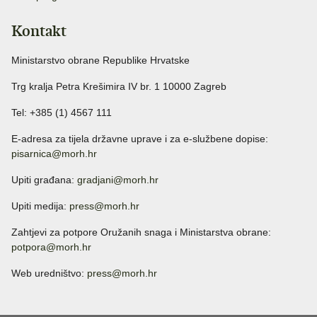
Kontakt
Ministarstvo obrane Republike Hrvatske
Trg kralja Petra Krešimira IV br. 1 10000 Zagreb
Tel: +385 (1) 4567 111
E-adresa za tijela državne uprave i za e-službene dopise:
pisarnica@morh.hr
Upiti građana:
gradjani@morh.hr
Upiti medija:
press@morh.hr
Zahtjevi za potpore Oružanih snaga i Ministarstva obrane:
potpora@morh.hr
Web uredništvo:
press@morh.hr