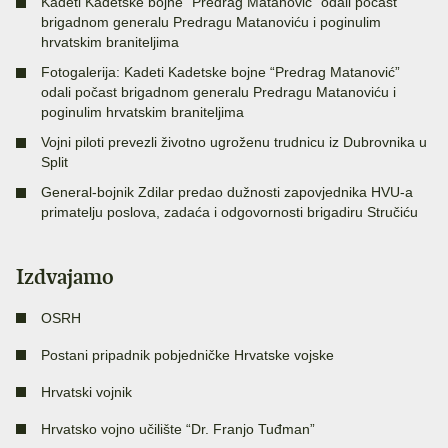
Kadeti Kadetske bojne “Predrag Matanović” odali počast
brigadnom generalu Predragu Matanoviću i poginulim
hrvatskim braniteljima
Fotogalerija: Kadeti Kadetske bojne “Predrag Matanović”
odali počast brigadnom generalu Predragu Matanoviću i
poginulim hrvatskim braniteljima
Vojni piloti prevezli životno ugroženu trudnicu iz Dubrovnika u
Split
General-bojnik Zdilar predao dužnosti zapovjednika HVU-a
primatelju poslova, zadaća i odgovornosti brigadiru Stručiću
Izdvajamo
OSRH
Postani pripadnik pobjedničke Hrvatske vojske
Hrvatski vojnik
Hrvatsko vojno učilište “Dr. Franjo Tuđman”