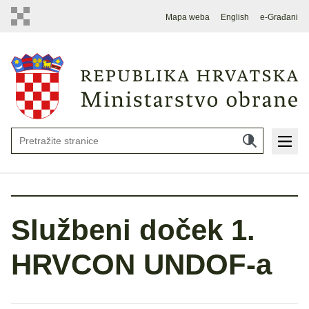
Mapa weba
English
e-Građani
Službeni doček 1.
HRVCON UNDOF-a