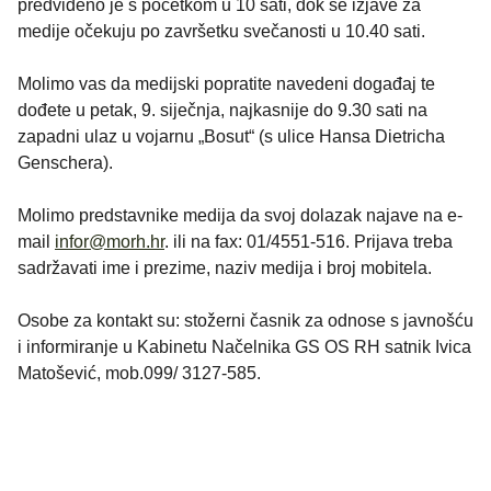
predviđeno je s početkom u 10 sati, dok se izjave za
medije očekuju po završetku svečanosti u 10.40 sati.
Molimo vas da medijski popratite navedeni događaj te
dođete u petak, 9. siječnja, najkasnije do 9.30 sati na
zapadni ulaz u vojarnu „Bosut“ (s ulice Hansa Dietricha
Genschera).
Molimo predstavnike medija da svoj dolazak najave na e-
mail
infor@morh.hr
. ili na fax: 01/4551-516. Prijava treba
sadržavati ime i prezime, naziv medija i broj mobitela.
Osobe za kontakt su: stožerni časnik za odnose s javnošću
i informiranje u Kabinetu Načelnika GS OS RH satnik Ivica
Matošević, mob.099/ 3127-585.