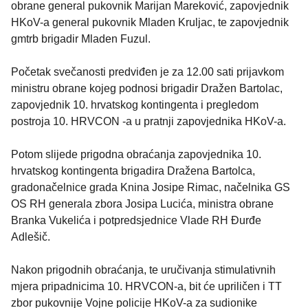
obrane general pukovnik Marijan Mareković, zapovjednik
HKoV-a general pukovnik Mladen Kruljac, te zapovjednik
gmtrb brigadir Mladen Fuzul.
Početak svečanosti predviđen je za 12.00 sati prijavkom
ministru obrane kojeg podnosi brigadir Dražen Bartolac,
zapovjednik 10. hrvatskog kontingenta i pregledom
postroja 10. HRVCON -a u pratnji zapovjednika HKoV-a.
Potom slijede prigodna obraćanja zapovjednika 10.
hrvatskog kontingenta brigadira Dražena Bartolca,
gradonačelnice grada Knina Josipe Rimac, načelnika GS
OS RH generala zbora Josipa Lucića, ministra obrane
Branka Vukelića i potpredsjednice Vlade RH Đurđe
Adlešič.
Nakon prigodnih obraćanja, te uručivanja stimulativnih
mjera pripadnicima 10. HRVCON-a, bit će upriličen i TT
zbor pukovnije Vojne policije HKoV-a za sudionike