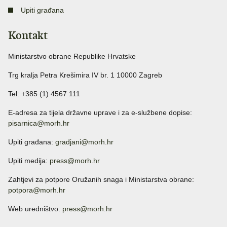
Upiti građana
Kontakt
Ministarstvo obrane Republike Hrvatske
Trg kralja Petra Krešimira IV br. 1 10000 Zagreb
Tel: +385 (1) 4567 111
E-adresa za tijela državne uprave i za e-službene dopise:
pisarnica@morh.hr
Upiti građana:
gradjani@morh.hr
Upiti medija:
press@morh.hr
Zahtjevi za potpore Oružanih snaga i Ministarstva obrane:
potpora@morh.hr
Web uredništvo:
press@morh.hr