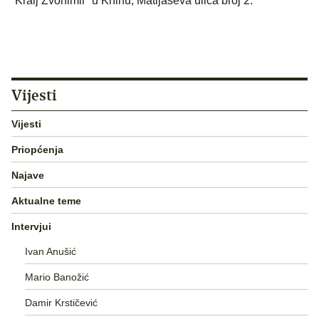
“Kralj Zvonimir” u Kninu, Matijaševa ulica broj 2.
Vijesti
Vijesti
Priopćenja
Najave
Aktualne teme
Intervjui
Ivan Anušić
Mario Banožić
Damir Krstičević