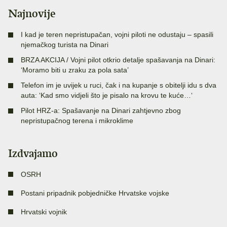
Najnovije
I kad je teren nepristupačan, vojni piloti ne odustaju – spasili
njemačkog turista na Dinari
BRZA AKCIJA / Vojni pilot otkrio detalje spašavanja na Dinari:
‘Moramo biti u zraku za pola sata’
Telefon im je uvijek u ruci, čak i na kupanje s obitelji idu s dva
auta: ‘Kad smo vidjeli što je pisalo na krovu te kuće…‘
Pilot HRZ-a: Spašavanje na Dinari zahtjevno zbog
nepristupačnog terena i mikroklime
Izdvajamo
OSRH
Postani pripadnik pobjedničke Hrvatske vojske
Hrvatski vojnik