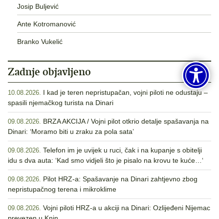
Josip Buljević
Ante Kotromanović
Branko Vukelić
Zadnje objavljeno
I kad je teren nepristupačan, vojni piloti ne odustaju –
10.08.2026.
spasili njemačkog turista na Dinari
BRZA AKCIJA / Vojni pilot otkrio detalje spašavanja na
09.08.2026.
Dinari: ‘Moramo biti u zraku za pola sata’
Telefon im je uvijek u ruci, čak i na kupanje s obitelji
09.08.2026.
idu s dva auta: ‘Kad smo vidjeli što je pisalo na krovu te kuće…‘
Pilot HRZ-a: Spašavanje na Dinari zahtjevno zbog
09.08.2026.
nepristupačnog terena i mikroklime
Vojni piloti HRZ-a u akciji na Dinari: Ozlijeđeni Nijemac
09.08.2026.
prevezen u Knin