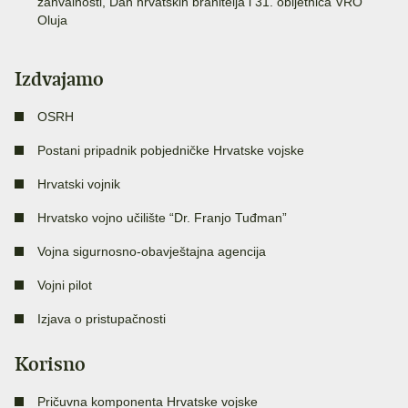
zahvalnosti, Dan hrvatskih branitelja i 31. obljetnica VRO
Oluja
Izdvajamo
OSRH
Postani pripadnik pobjedničke Hrvatske vojske
Hrvatski vojnik
Hrvatsko vojno učilište “Dr. Franjo Tuđman”
Vojna sigurnosno-obavještajna agencija
Vojni pilot
Izjava o pristupačnosti
Korisno
Pričuvna komponenta Hrvatske vojske