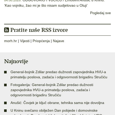
ODGOVORIO I VUČIĆU / Emotivni Anušić u Kninu:
04.08.2026.
‘Kao vojniku, žao mi je što nisam sudjelovao u Oluji’
Pogledaj sve
Pratite naše RSS izvore
morh.hr
|
Vijesti
|
Priopćenja
|
Najave
Najnovije
General-bojnik Zdilar predao dužnosti zapovjednika HVU-a
primatelju poslova, zadaća i odgovornosti brigadiru Stručiću
Fotogalerija: General-bojnik Zdilar predao dužnosti
zapovjednika HVU-a primatelju poslova, zadaća i
odgovornosti brigadiru Stručiću
Anušić: Čovjek je ključ obrane, tehnika sama nije dovoljna
U Kninu svečano obilježen Dan pobjede i domovinske