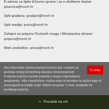
E-adresa za tijela državne uprave i za e-službene dopise:
pisarnica@morh.hr
Upiti građana:
gradjani@morh.hr
Upiti medija:
press@morh.hr
Zahtjevi za potpore Oružanih snaga i Ministarstva obrane:
potpora@morh.hr
Web uredništvo:
press@morh.hr
Ove internetske stranice koriste kolačiće (tzv. cookies) za
U redu
pružanje boljeg korisničkog iskustva i funkcionalnosti.
Postavke kolačića možete podesiti u svojem internetskom
pregledniku. Više o kolačićima i načinu kako ih koristimo te načinu kako ih
onemogućiti pročitajte ovdje. Klikom na gumb ‘U redu’ pristajete na
korištenje kolačića.
Povratak na vrh