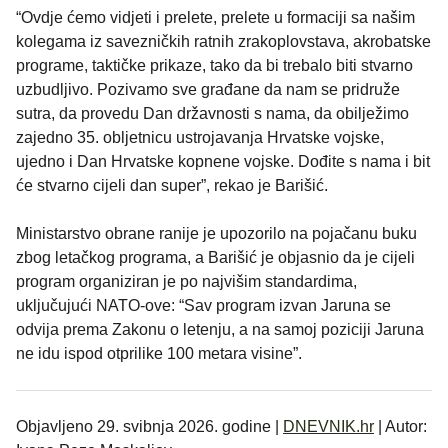
“Ovdje ćemo vidjeti i prelete, prelete u formaciji sa našim
kolegama iz savezničkih ratnih zrakoplovstava, akrobatske
programe, taktičke prikaze, tako da bi trebalo biti stvarno
uzbudljivo. Pozivamo sve građane da nam se pridruže
sutra, da provedu Dan državnosti s nama, da obilježimo
zajedno 35. obljetnicu ustrojavanja Hrvatske vojske,
ujedno i Dan Hrvatske kopnene vojske. Dođite s nama i bit
će stvarno cijeli dan super”, rekao je Barišić.
Ministarstvo obrane ranije je upozorilo na pojačanu buku
zbog letačkog programa, a Barišić je objasnio da je cijeli
program organiziran je po najvišim standardima,
uključujući NATO-ove: “Sav program izvan Jaruna se
odvija prema Zakonu o letenju, a na samoj poziciji Jaruna
ne idu ispod otprilike 100 metara visine”.
Objavljeno 29. svibnja 2026. godine |
DNEVNIK.hr
| Autor: