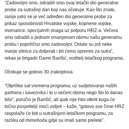
“Zadovoljni smo, odradili smo ovaj letački dio generalne
probe za sutrašnji dan koji nas očekuje. Kao što znate,
ranije jutro se je već određen dio generalne probe za
prikaz sposobnosti Hrvatske vojske, kopnene vojske,
mornarice, specijalnih snaga uz potporu HRZ-a. Večera
smo odradili u jednom smanjenom obimu našu generalnu
probu i poprilično smo zadovoljni. Ostale su još neke
manje sitnice za dotjerati i bit ćemo spremni za sutra”,
rekao je brigadir Damir Barišić, voditelj letačkog programa.
Očekuje se gotovo 30 zrakoplova.
“Otprilike sat vremena programa, uz sudjelovanje naših
partnera i saveznika i to u većem obimu nego što to danas
bilo”, poručio je Barišić, ali ipak nije htio otkriti koga će
točno posjetitelji moći vidjeti – kaže, “gotovo sve čime HRZ
raspolaže će biti u sutrašnjem letačkom programu, za
razliku od mimohoda gdje su imali samo prelete”.