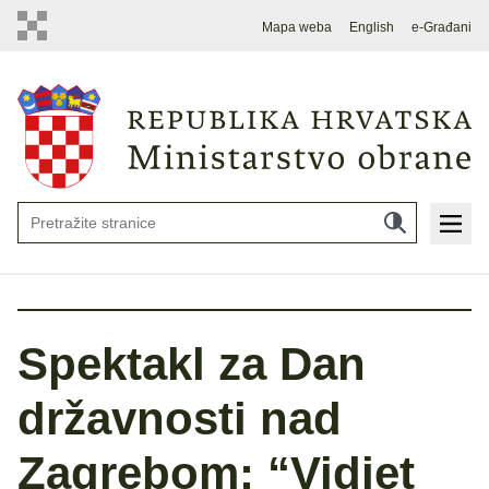
Mapa weba
English
e-Građani
Spektakl za Dan
državnosti nad
Zagrebom: “Vidjet