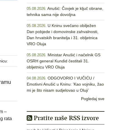
Anušić: Čovjek je ključ obrane,
05.08.2026.
tehnika sama nije dovoljna
U Kninu svečano obilježen
05.08.2026.
Dan pobjede i domovinske zahvalnosti,
Dan hrvatskih branitelja i 31. obljetnica
VRO Oluja
Ministar Anušić i načelnik GS
05.08.2026.
nicu:
OSRH general Kundid čestitali 31.
obljetnicu VRO Oluja
ODGOVORIO I VUČIĆU /
04.08.2026.
gramu
Emotivni Anušić u Kninu: ‘Kao vojniku, žao
mi je što nisam sudjelovao u Oluji’
Pogledaj sve
am –
Pratite naše RSS izvore
g rata