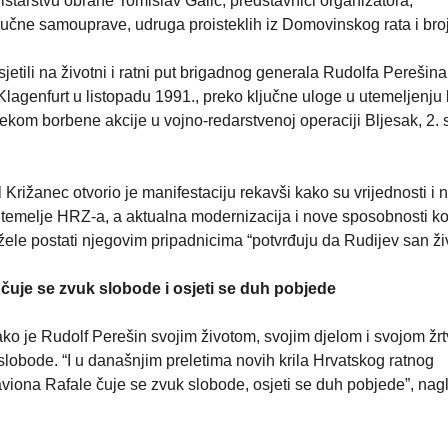
nistarstvu obrane Tomislav Galić, predstavnici organizatora,
dručne samouprave, udruga proisteklih iz Domovinskog rata i broj
etili na životni i ratni put brigadnog generala Rudolfa Perešina
lagenfurt u listopadu 1991., preko ključne uloge u utemeljenju
kom borbene akcije u vojno-redarstvenoj operaciji Bljesak, 2. 
rižanec otvorio je manifestaciju rekavši kako su vrijednosti i 
 temelje HRZ-a, a aktualna modernizacija i nove sposobnosti ko
 žele postati njegovim pripadnicima “potvrđuju da Rudijev san živ
a čuje se zvuk slobode i osjeti se duh pobjede
kako je Rudolf Perešin svojim životom, svojim djelom i svojom žr
slobode. “I u današnjim preletima novih krila Hrvatskog ratnog
iona Rafale čuje se zvuk slobode, osjeti se duh pobjede”, nagl