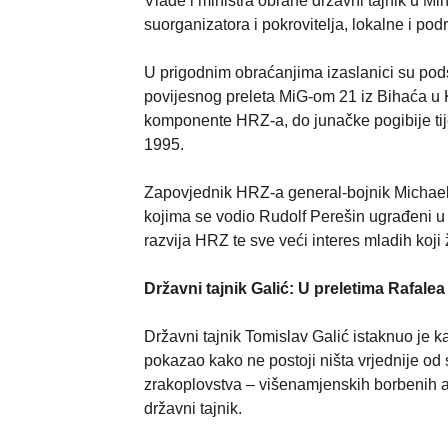
Vlade i ministra obrane državni tajnik u Mi
suorganizatora i pokrovitelja, lokalne i po
U prigodnim obraćanjima izaslanici su podsj
povijesnog preleta MiG-om 21 iz Bihaća u K
komponente HRZ-a, do junačke pogibije tije
1995.
Zapovjednik HRZ-a general-bojnik Michael K
kojima se vodio Rudolf Perešin ugrađeni u
razvija HRZ te sve veći interes mladih koji
Državni tajnik Galić: U preletima Rafale
Državni tajnik Tomislav Galić istaknuo je 
pokazao kako ne postoji ništa vrjednije od 
zrakoplovstva – višenamjenskih borbenih av
državni tajnik.