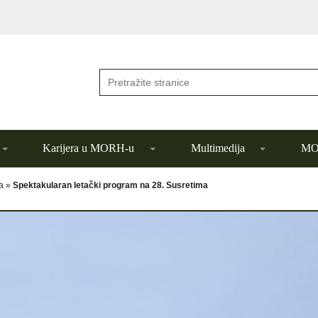
Karijera u MORH-u
Multimedija
MOR
a
»
Spektakularan letački program na 28. Susretima