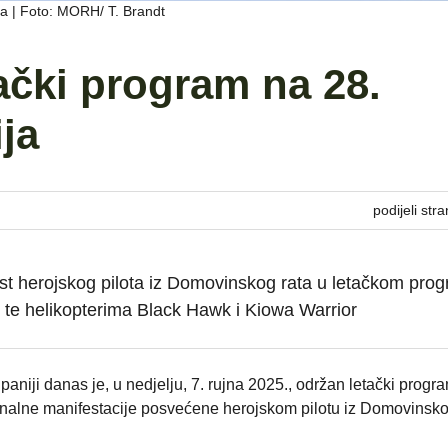
ja | Foto: MORH/ T. Brandt
ački program na 28.
ja
podijeli stra
čast herojskog pilota iz Domovinskog rata u letačkom pro
 te helikopterima Black Hawk i Kiowa Warrior
aniji danas je, u nedjelju, 7. rujna 2025., održan letački progr
cionalne manifestacije posvećene herojskom pilotu iz Domovinsko