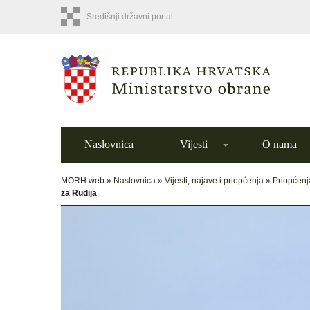
Središnji državni portal
Naslovnica
Vijesti
O nama
MORH web »
Naslovnica
»
Vijesti, najave i priopćenja
»
Priopćenj
za Rudija