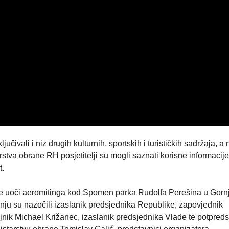
učivali i niz drugih kulturnih, sportskih i turističkih sadržaja, a 
stva obrane RH posjetitelji su mogli saznati korisne informacije
t.
je uoči aeromitinga kod Spomen parka Rudolfa Perešina u Gorn
enju su nazočili izaslanik predsjednika Republike, zapovjednik
jnik Michael Križanec, izaslanik predsjednika Vlade te potpred