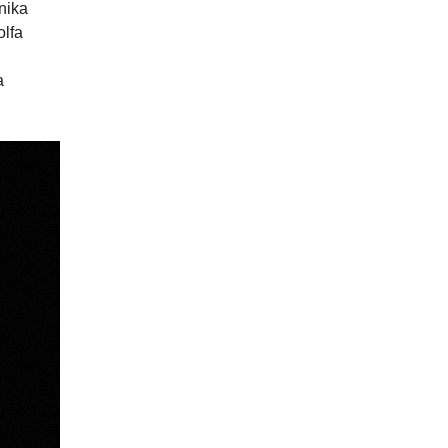
nika
olfa
a