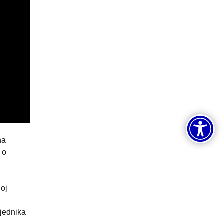
na
 o
joj
sjednika