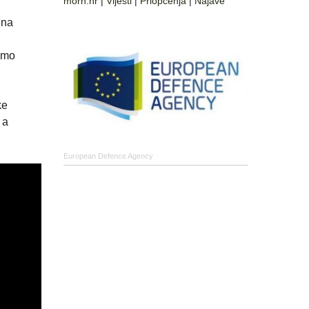
morh.hr
|
Vijesti
|
Priopćenja
|
Najave
ena
emo
ke
 a
European Defence Agency