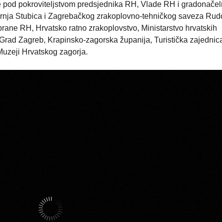
e pod pokroviteljstvom predsjednika RH, Vlade RH i gradonačel
ornja Stubica i Zagrebačkog zrakoplovno-tehničkog saveza Rud
brane RH, Hrvatsko ratno zrakoplovstvo, Ministarstvo hrvatskih
, Grad Zagreb, Krapinsko-zagorska županija, Turistička zajednic
Muzeji Hrvatskog zagorja.