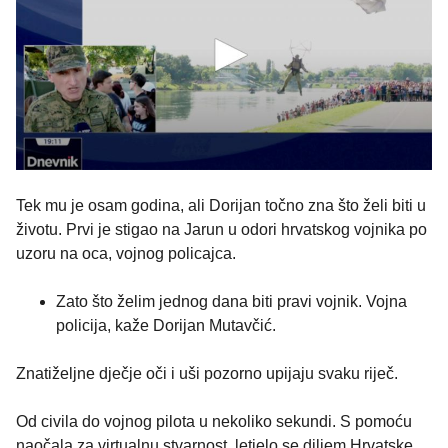
Tek mu je osam godina, ali Dorijan točno zna što želi biti u
životu. Prvi je stigao na Jarun u odori hrvatskog vojnika po
uzoru na oca, vojnog policajca.
Zato što želim jednog dana biti pravi vojnik. Vojna
policija, kaže Dorijan Mutavčić.
Znatiželjne dječje oči i uši pozorno upijaju svaku riječ.
Od civila do vojnog pilota u nekoliko sekundi. S pomoću
naočala za virtualnu stvarnost, letjelo se diljem Hrvatske.