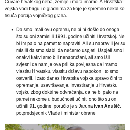
Čuvare hrvatskog neba, zemlje i mora imamo. A Hrvatska
vojska vodi brigu i o gladnima za koje je spremno nekoliko
tisuća porcija vojničkog graha.
Da smo imali ovu opremu, ne bi ni došlo do onoga
što su oni zamislili 1991. godine učiniti Hrvatskoj. Ne
bi im palo na pamet to napraviti. Ali su napravili jer su
mislili da smo slabi, da nećemo uspjeti. Uspjeli smo i
onakvi kakvi smo bili nenaoružani, ali smo išli
svjesni da nam je ova prilika povijesna da imamo
vlastitu Hrvatsku, vlastitu državu napokon i to smo
ostvarili. I zato danas Hrvatska vojska upravo čini to
opremanje, usavršavanje, investiranje u Hrvatsku
vojsku zbog doktrine odvraćanja, da ne bi palo na
pamet nekome u budućnosti učiniti ono što su oni
učinili 91. godine, poručio je s Jaruna
Ivan Anušić
,
potpredsjednik Vlade i ministar obrane.