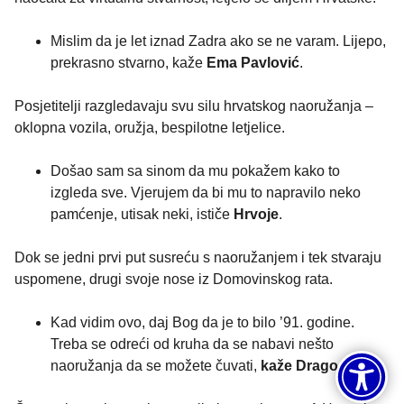
Mislim da je let iznad Zadra ako se ne varam. Lijepo,
prekrasno stvarno, kaže
Ema Pavlović
.
Posjetitelji razgledavaju svu silu hrvatskog naoružanja –
oklopna vozila, oružja, bespilotne letjelice.
Došao sam sa sinom da mu pokažem kako to
izgleda sve. Vjerujem da bi mu to napravilo neko
pamćenje, utisak neki, ističe
Hrvoje
.
Dok se jedni prvi put susreću s naoružanjem i tek stvaraju
uspomene, drugi svoje nose iz Domovinskog rata.
Kad vidim ovo, daj Bog da je to bilo ’91. godine.
Treba se odreći od kruha da se nabavi nešto
naoružanja da se možete čuvati,
kaže Drago Ćavar
.