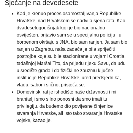
Sjećanje na devedesete
Kad je krenuo proces osamostaljivanja Republike
Hrvatske, nad Hrvatskom se nadvila sjena rata. Kao
dvadesetogodišnjak koji je bio nacionalno
osviješten, prijavio sam se u specijalnu policiju i u
borbenom okršaju s JNA, bio sam ranjen. Ja sam bio
ranjen u Zagrebu, naša zadaća je bila spriječiti
postrojbe koje su bile stacionirane u vojarni Croatia,
tadašnjoj Maršal Tito, da prijeđu rijeku Savu, da uđu
u središte grada i da fizički ne zauzmu ključne
institucije Republike Hrvatske, ured predsjednika,
vladu, sabor i slično, prisjeća se.
Domovinski rat je ishodište naše državnosti i mi
branitelji smo silno ponosni da smo imali tu
privilegiju, da budemo dio povijesne činjenice
stvaranja Hrvatske, ali isto tako stvaranja Hrvatske
vojske, kazao je.