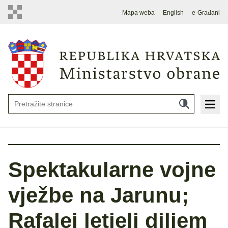
Mapa weba
English
e-Građani
Spektakularne vojne
vježbe na Jarunu;
Rafalei letjeli diljem