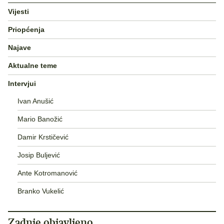
Vijesti
Priopćenja
Najave
Aktualne teme
Intervjui
Ivan Anušić
Mario Banožić
Damir Krstičević
Josip Buljević
Ante Kotromanović
Branko Vukelić
Zadnje objavljeno