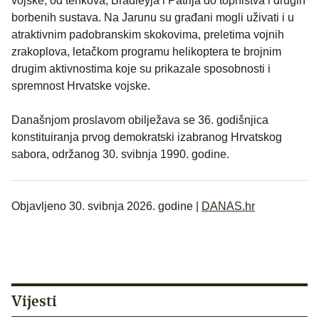
vojske, od tenkova, Bradleyja i Patrija do topništva i drugih
borbenih sustava. Na Jarunu su građani mogli uživati i u
atraktivnim padobranskim skokovima, preletima vojnih
zrakoplova, letačkom programu helikoptera te brojnim
drugim aktivnostima koje su prikazale sposobnosti i
spremnost Hrvatske vojske.
Današnjom proslavom obilježava se 36. godišnjica
konstituiranja prvog demokratski izabranog Hrvatskog
sabora, održanog 30. svibnja 1990. godine.
Objavljeno 30. svibnja 2026. godine |
DANAS.hr
Vijesti