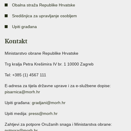
Obalna straža Republike Hrvatske
Središnjica za upravljanje osobljem
Upiti građana
Kontakt
Ministarstvo obrane Republike Hrvatske
Trg kralja Petra Krešimira IV br. 1 10000 Zagreb
Tel: +385 (1) 4567 111
E-adresa za tijela državne uprave i za e-službene dopise:
pisarnica@morh.hr
Upiti građana:
gradjani@morh.hr
Upiti medija:
press@morh.hr
Zahtjevi za potpore Oružanih snaga i Ministarstva obrane:
potpora@morh.hr