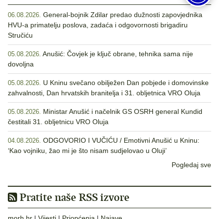
General-bojnik Zdilar predao dužnosti zapovjednika
06.08.2026.
HVU-a primatelju poslova, zadaća i odgovornosti brigadiru
Stručiću
Anušić: Čovjek je ključ obrane, tehnika sama nije
05.08.2026.
dovoljna
U Kninu svečano obilježen Dan pobjede i domovinske
05.08.2026.
zahvalnosti, Dan hrvatskih branitelja i 31. obljetnica VRO Oluja
Ministar Anušić i načelnik GS OSRH general Kundid
05.08.2026.
čestitali 31. obljetnicu VRO Oluja
ODGOVORIO I VUČIĆU / Emotivni Anušić u Kninu:
04.08.2026.
‘Kao vojniku, žao mi je što nisam sudjelovao u Oluji’
Pogledaj sve
Pratite naše RSS izvore
morh.hr
|
Vijesti
|
Priopćenja
|
Najave