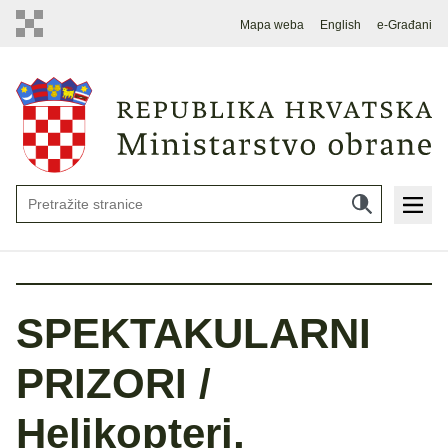
Mapa weba
English
e-Građani
SPEKTAKULARNI
PRIZORI /
Helikopteri,