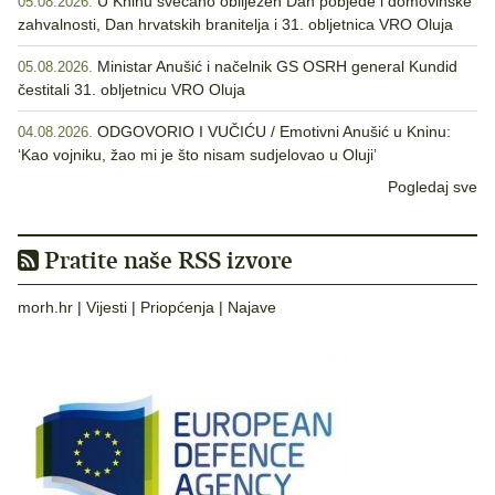
U Kninu svečano obilježen Dan pobjede i domovinske
05.08.2026.
zahvalnosti, Dan hrvatskih branitelja i 31. obljetnica VRO Oluja
Ministar Anušić i načelnik GS OSRH general Kundid
05.08.2026.
čestitali 31. obljetnicu VRO Oluja
ODGOVORIO I VUČIĆU / Emotivni Anušić u Kninu:
04.08.2026.
‘Kao vojniku, žao mi je što nisam sudjelovao u Oluji’
Pogledaj sve
Pratite naše RSS izvore
morh.hr
|
Vijesti
|
Priopćenja
|
Najave