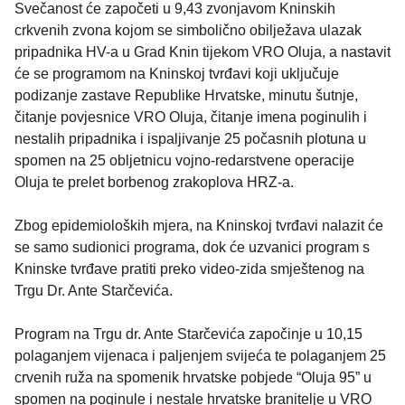
Svečanost će započeti u 9,43 zvonjavom Kninskih
crkvenih zvona kojom se simbolično obilježava ulazak
pripadnika HV-a u Grad Knin tijekom VRO Oluja, a nastavit
će se programom na Kninskoj tvrđavi koji uključuje
podizanje zastave Republike Hrvatske, minutu šutnje,
čitanje povjesnice VRO Oluja, čitanje imena poginulih i
nestalih pripadnika i ispaljivanje 25 počasnih plotuna u
spomen na 25 obljetnicu vojno-redarstvene operacije
Oluja te prelet borbenog zrakoplova HRZ-a.
Zbog epidemioloških mjera, na Kninskoj tvrđavi nalazit će
se samo sudionici programa, dok će uzvanici program s
Kninske tvrđave pratiti preko video-zida smještenog na
Trgu Dr. Ante Starčevića.
Program na Trgu dr. Ante Starčevića započinje u 10,15
polaganjem vijenaca i paljenjem svijeća te polaganjem 25
crvenih ruža na spomenik hrvatske pobjede “Oluja 95” u
spomen na poginule i nestale hrvatske branitelje u VRO