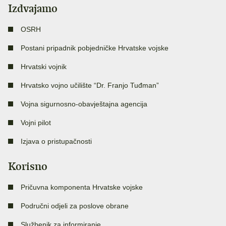
Izdvajamo
OSRH
Postani pripadnik pobjedničke Hrvatske vojske
Hrvatski vojnik
Hrvatsko vojno učilište “Dr. Franjo Tuđman”
Vojna sigurnosno-obavještajna agencija
Vojni pilot
Izjava o pristupačnosti
Korisno
Pričuvna komponenta Hrvatske vojske
Područni odjeli za poslove obrane
Službenik za informiranje