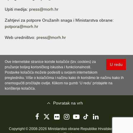
Upiti medija:
press@morh.hr
Zahtjevi za potpore Oružanih snaga i Ministarstva obrane:
potpora@morh.hr
Web uredništvo:
press@morh.hr
Ove internetske stranice koriste kolačiće (tzv. cookies) za
U redu
pružanje boljeg korisničkog iskustva i funkcionalnosti.
Postavke kolačića možete podesiti u svojem internetskom
pregledniku. Više o kolačićima i načinu kako ih koristimo te načinu kako ih
onemogućiti pročitajte ovdje. Klikom na gumb ‘U redu’ pristajete na
korištenje kolačića.
Povratak na vrh
Copyright © 2008-2026 Ministarstvo obrane Republike Hrvatske..
Uvjeti