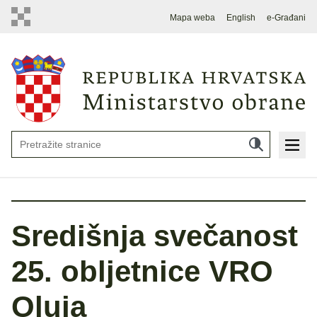
Mapa weba
English
e-Građani
Središnja svečanost
25. obljetnice VRO
Oluja