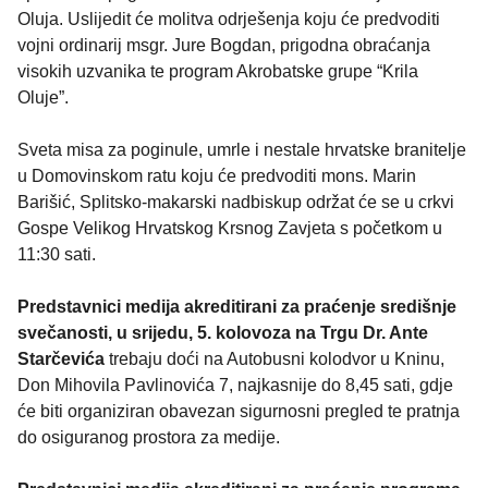
Oluja. Uslijedit će molitva odrješenja koju će predvoditi
vojni ordinarij msgr. Jure Bogdan, prigodna obraćanja
visokih uzvanika te program Akrobatske grupe “Krila
Oluje”.
Sveta misa za poginule, umrle i nestale hrvatske branitelje
u Domovinskom ratu koju će predvoditi mons. Marin
Barišić, Splitsko-makarski nadbiskup održat će se u crkvi
Gospe Velikog Hrvatskog Krsnog Zavjeta s početkom u
11:30 sati.
Predstavnici medija akreditirani za praćenje središnje
svečanosti, u srijedu, 5. kolovoza na Trgu Dr. Ante
Starčevića
trebaju doći na Autobusni kolodvor u Kninu,
Don Mihovila Pavlinovića 7, najkasnije do 8,45 sati, gdje
će biti organiziran obavezan sigurnosni pregled te pratnja
do osiguranog prostora za medije.