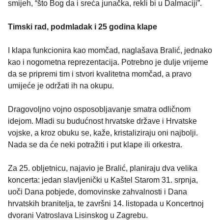
smijeh, “što Bog da i sreća junačka, rekli bi u Dalmaciji”.
Timski rad, podmladak i 25 godina klape
I klapa funkcionira kao momčad, naglašava Bralić, jednako
kao i nogometna reprezentacija. Potrebno je dulje vrijeme
da se pripremi tim i stvori kvalitetna momčad, a pravo
umijeće je održati ih na okupu.
Dragovoljno vojno osposobljavanje smatra odličnom
idejom. Mladi su budućnost hrvatske države i Hrvatske
vojske, a kroz obuku se, kaže, kristaliziraju oni najbolji.
Nada se da će neki potražiti i put klape ili orkestra.
Za 25. obljetnicu, najavio je Bralić, planiraju dva velika
koncerta: jedan slavljenički u Kaštel Starom 31. srpnja,
uoči Dana pobjede, domovinske zahvalnosti i Dana
hrvatskih branitelja, te završni 14. listopada u Koncertnoj
dvorani Vatroslava Lisinskog u Zagrebu.