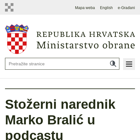
Mapa weba
English
e-Građani
Stožerni narednik
Marko Bralić u
podcastu