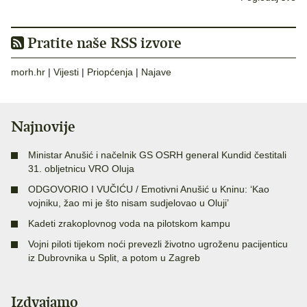
Pratite naše RSS izvore
morh.hr
|
Vijesti
|
Priopćenja
|
Najave
Najnovije
Ministar Anušić i načelnik GS OSRH general Kundid čestitali
31. obljetnicu VRO Oluja
ODGOVORIO I VUČIĆU / Emotivni Anušić u Kninu: ‘Kao
vojniku, žao mi je što nisam sudjelovao u Oluji’
Kadeti zrakoplovnog voda na pilotskom kampu
Vojni piloti tijekom noći prevezli životno ugroženu pacijenticu
iz Dubrovnika u Split, a potom u Zagreb
Izdvajamo