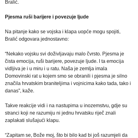
Bralić.
Pjesma ruši barijere i povezuje ljude
Na pitanje kako se vojska i klapa uopće mogu spojiti,
Bralić odgovara jednostavno:
“Nekako vojsku svi doživljavaju malo čvrsto. Pjesma je
čista emocija, ruši barijere, povezuje ljude. I ta emocija
vidljiva je i u miru i u ratu. Naša je zemlja imala
Domovinski rat u kojem smo se obranili i pjesma je silno
značila hrvatskim braniteljima i vojnicima kako tada, tako i
danas”, kaže.
Takve reakcije vidi i na nastupima u inozemstvu, gdje su
stranci koji ne razumiju ni jednu hrvatsku riječ znali
zaplakati slušajući klapu.
“Zapitam se, Bože moj, što bi bilo kad bi još razumjeli da