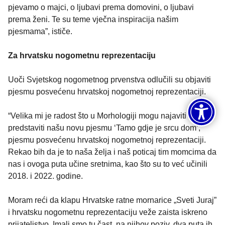
pjevamo o majci, o ljubavi prema domovini, o ljubavi
prema ženi. Te su teme vječna inspiracija našim
pjesmama”, ističe.
Za hrvatsku nogometnu reprezentaciju
Uoči Svjetskog nogometnog prvenstva odlučili su objaviti
pjesmu posvećenu hrvatskoj nogometnoj reprezentaciji.
“Velika mi je radost što u Morhologiji mogu najaviti i
predstaviti našu novu pjesmu ‘Tamo gdje je srcu dom’,
pjesmu posvećenu hrvatskoj nogometnoj reprezentaciji.
Rekao bih da je to naša želja i naš poticaj tim momcima da
nas i ovoga puta učine sretnima, kao što su to već učinili
2018. i 2022. godine.
Moram reći da klapu Hrvatske ratne mornarice „Sveti Juraj”
i hrvatsku nogometnu reprezentaciju veže zaista iskreno
prijateljstvo. Imali smo tu čast, na njihov poziv, dva puta ih