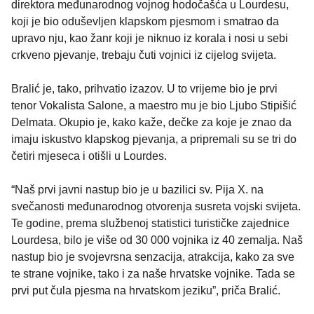
direktora međunarodnog vojnog hodočašća u Lourdesu,
koji je bio oduševljen klapskom pjesmom i smatrao da
upravo nju, kao žanr koji je niknuo iz korala i nosi u sebi
crkveno pjevanje, trebaju čuti vojnici iz cijelog svijeta.
Bralić je, tako, prihvatio izazov. U to vrijeme bio je prvi
tenor Vokalista Salone, a maestro mu je bio Ljubo Stipišić
Delmata. Okupio je, kako kaže, dečke za koje je znao da
imaju iskustvo klapskog pjevanja, a pripremali su se tri do
četiri mjeseca i otišli u Lourdes.
“Naš prvi javni nastup bio je u bazilici sv. Pija X. na
svečanosti međunarodnog otvorenja susreta vojski svijeta.
Te godine, prema službenoj statistici turističke zajednice
Lourdesa, bilo je više od 30 000 vojnika iz 40 zemalja. Naš
nastup bio je svojevrsna senzacija, atrakcija, kako za sve
te strane vojnike, tako i za naše hrvatske vojnike. Tada se
prvi put čula pjesma na hrvatskom jeziku”, priča Bralić.