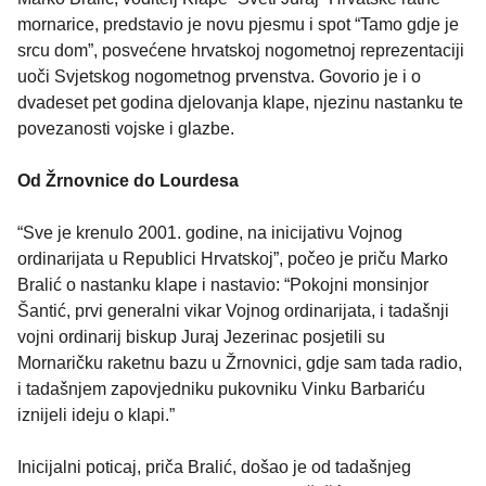
mornarice, predstavio je novu pjesmu i spot “Tamo gdje je
srcu dom”, posvećene hrvatskoj nogometnoj reprezentaciji
uoči Svjetskog nogometnog prvenstva. Govorio je i o
dvadeset pet godina djelovanja klape, njezinu nastanku te
povezanosti vojske i glazbe.
Od Žrnovnice do Lourdesa
“Sve je krenulo 2001. godine, na inicijativu Vojnog
ordinarijata u Republici Hrvatskoj”, počeo je priču Marko
Bralić o nastanku klape i nastavio: “Pokojni monsinjor
Šantić, prvi generalni vikar Vojnog ordinarijata, i tadašnji
vojni ordinarij biskup Juraj Jezerinac posjetili su
Mornaričku raketnu bazu u Žrnovnici, gdje sam tada radio,
i tadašnjem zapovjedniku pukovniku Vinku Barbariću
iznijeli ideju o klapi.”
Inicijalni poticaj, priča Bralić, došao je od tadašnjeg