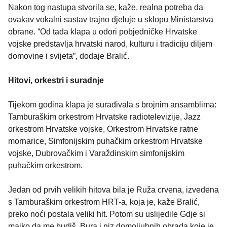
Nakon tog nastupa stvorila se, kaže, realna potreba da
ovakav vokalni sastav trajno djeluje u sklopu Ministarstva
obrane. “Od tada klapa u odori pobjedničke Hrvatske
vojske predstavlja hrvatski narod, kulturu i tradiciju diljem
domovine i svijeta”, dodaje Bralić.
Hitovi, orkestri i suradnje
Tijekom godina klapa je surađivala s brojnim ansamblima:
Tamburaškim orkestrom Hrvatske radiotelevizije, Jazz
orkestrom Hrvatske vojske, Orkestrom Hrvatske ratne
mornarice, Simfonijskim puhačkim orkestrom Hrvatske
vojske, Dubrovačkim i Varaždinskim simfonijskim
puhačkim orkestrom.
Jedan od prvih velikih hitova bila je Ruža crvena, izvedena
s Tamburaškim orkestrom HRT-a, koja je, kaže Bralić,
preko noći postala veliki hit. Potom su uslijedile Gdje si
majko da me budiš, Bura i niz domoljubnih obrada koje je