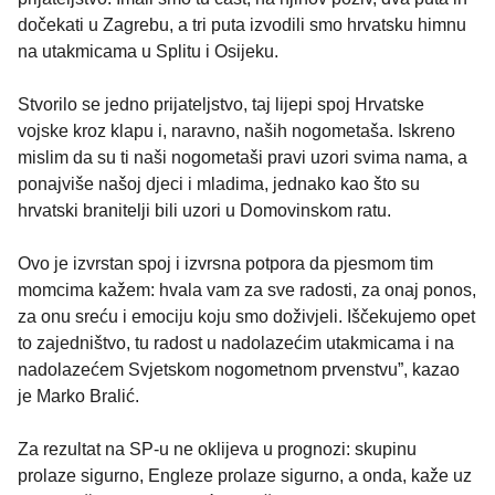
dočekati u Zagrebu, a tri puta izvodili smo hrvatsku himnu
na utakmicama u Splitu i Osijeku.
Stvorilo se jedno prijateljstvo, taj lijepi spoj Hrvatske
vojske kroz klapu i, naravno, naših nogometaša. Iskreno
mislim da su ti naši nogometaši pravi uzori svima nama, a
ponajviše našoj djeci i mladima, jednako kao što su
hrvatski branitelji bili uzori u Domovinskom ratu.
Ovo je izvrstan spoj i izvrsna potpora da pjesmom tim
momcima kažem: hvala vam za sve radosti, za onaj ponos,
za onu sreću i emociju koju smo doživjeli. Iščekujemo opet
to zajedništvo, tu radost u nadolazećim utakmicama i na
nadolazećem Svjetskom nogometnom prvenstvu”, kazao
je Marko Bralić.
Za rezultat na SP-u ne oklijeva u prognozi: skupinu
prolaze sigurno, Engleze prolaze sigurno, a onda, kaže uz