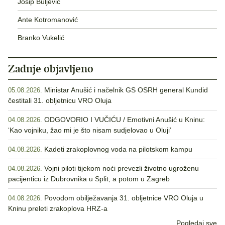
Josip Buljević
Ante Kotromanović
Branko Vukelić
Zadnje objavljeno
Ministar Anušić i načelnik GS OSRH general Kundid
05.08.2026.
čestitali 31. obljetnicu VRO Oluja
ODGOVORIO I VUČIĆU / Emotivni Anušić u Kninu:
04.08.2026.
‘Kao vojniku, žao mi je što nisam sudjelovao u Oluji’
Kadeti zrakoplovnog voda na pilotskom kampu
04.08.2026.
Vojni piloti tijekom noći prevezli životno ugroženu
04.08.2026.
pacijenticu iz Dubrovnika u Split, a potom u Zagreb
Povodom obilježavanja 31. obljetnice VRO Oluja u
04.08.2026.
Kninu preleti zrakoplova HRZ-a
Pogledaj sve