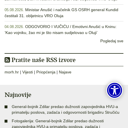
Ministar Anušić i načelnik GS OSRH general Kundid
05.08.2026.
čestitali 31. obljetnicu VRO Oluja
ODGOVORIO I VUČIĆU / Emotivni Anušić u Kninu:
04.08.2026.
‘Kao vojniku, žao mi je što nisam sudjelovao u Oluji’
Pogledaj sve
Pratite naše RSS izvore
morh.hr
|
Vijesti
|
Priopćenja
|
Najave
Najnovije
General-bojnik Zdilar predao dužnosti zapovjednika HVU-a
primatelju poslova, zadaća i odgovornosti brigadiru Stručiću
Fotogalerija: General-bojnik Zdilar predao dužnosti
zapovjednika HVU-a primatelju poslova, zadaća i