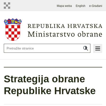
Mapa weba
English
e-Građani
Strategija obrane
Republike Hrvatske