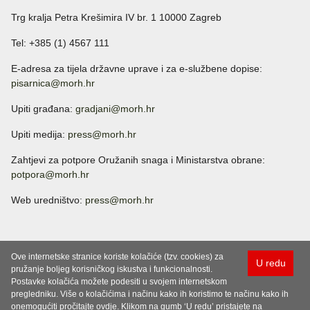
Trg kralja Petra Krešimira IV br. 1 10000 Zagreb
Tel: +385 (1) 4567 111
E-adresa za tijela državne uprave i za e-službene dopise:
pisarnica@morh.hr
Upiti građana:
gradjani@morh.hr
Upiti medija:
press@morh.hr
Zahtjevi za potpore Oružanih snaga i Ministarstva obrane:
potpora@morh.hr
Web uredništvo:
press@morh.hr
Ove internetske stranice koriste kolačiće (tzv. cookies) za
U redu
pružanje boljeg korisničkog iskustva i funkcionalnosti.
Postavke kolačića možete podesiti u svojem internetskom
pregledniku. Više o kolačićima i načinu kako ih koristimo te načinu kako ih
onemogućiti pročitajte ovdje. Klikom na gumb ‘U redu’ pristajete na