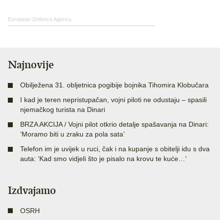
European Defence Agency
Najnovije
Obilježena 31. obljetnica pogibije bojnika Tihomira Klobučara
I kad je teren nepristupačan, vojni piloti ne odustaju – spasili
njemačkog turista na Dinari
BRZA AKCIJA / Vojni pilot otkrio detalje spašavanja na Dinari:
‘Moramo biti u zraku za pola sata’
Telefon im je uvijek u ruci, čak i na kupanje s obitelji idu s dva
auta: ‘Kad smo vidjeli što je pisalo na krovu te kuće…‘
Izdvajamo
OSRH