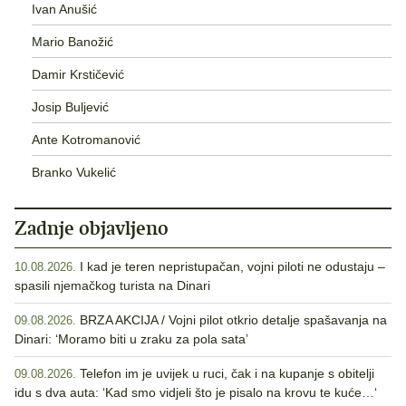
Ivan Anušić
Mario Banožić
Damir Krstičević
Josip Buljević
Ante Kotromanović
Branko Vukelić
Zadnje objavljeno
I kad je teren nepristupačan, vojni piloti ne odustaju –
10.08.2026.
spasili njemačkog turista na Dinari
BRZA AKCIJA / Vojni pilot otkrio detalje spašavanja na
09.08.2026.
Dinari: ‘Moramo biti u zraku za pola sata’
Telefon im je uvijek u ruci, čak i na kupanje s obitelji
09.08.2026.
idu s dva auta: ‘Kad smo vidjeli što je pisalo na krovu te kuće…‘