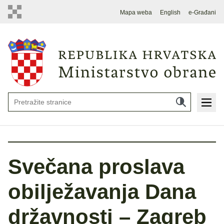
Mapa weba
English
e-Građani
Svečana proslava
obilježavanja Dana
državnosti – Zagreb