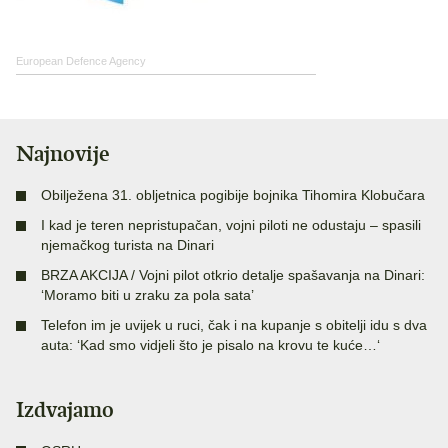
European Defence Agency
Najnovije
Obilježena 31. obljetnica pogibije bojnika Tihomira Klobučara
I kad je teren nepristupačan, vojni piloti ne odustaju – spasili
njemačkog turista na Dinari
BRZA AKCIJA / Vojni pilot otkrio detalje spašavanja na Dinari:
‘Moramo biti u zraku za pola sata’
Telefon im je uvijek u ruci, čak i na kupanje s obitelji idu s dva
auta: ‘Kad smo vidjeli što je pisalo na krovu te kuće…‘
Izdvajamo