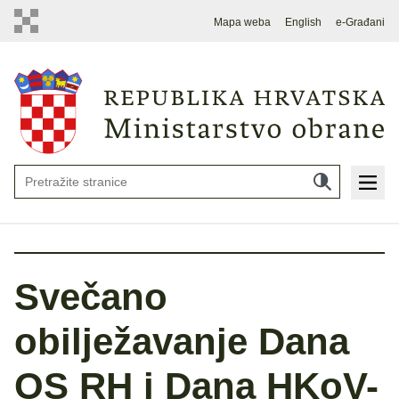
Mapa weba
English
e-Građani
Svečano
obilježavanje Dana
OS RH i Dana HKoV-