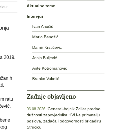
Aktualne teme
nicu:
Intervjui
Ivan Anušić
bnja
Mario Banožić
Damir Krstičević
ja 2019.
Josip Buljević
Ante Kotromanović
užanih
Branko Vukelić
i.
Zadnje objavljeno
om ratu
čević.
General-bojnik Zdilar predao
06.08.2026.
dužnosti zapovjednika HVU-a primatelju
orbene
poslova, zadaća i odgovornosti brigadiru
skog
Stručiću