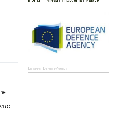
morh.hr
|
Vijesti
|
Priopćenja
|
Najave
European Defence Agency
mne
z VRO