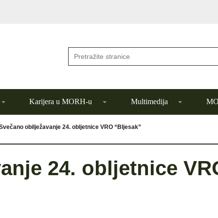
Karijera u MORH-u
Multimedija
MOR
Svečano obilježavanje 24. obljetnice VRO “Bljesak”
anje 24. obljetnice VR