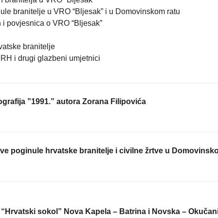
nule branitelje u VRO “Bljesak” i u Domovinskom ratu
h i povjesnica o VRO “Bljesak”
vatske branitelje
RH i drugi glazbeni umjetnici
ografija ”1991.” autora Zorana Filipovića
ve poginule hrvatske branitelje i civilne žrtve u Domovins
“Hrvatski sokol” Nova Kapela – Batrina i Novska – Okučan