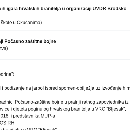
ih igara hrvatskih branitelja u organizaciji UVDR Brodsko-
 škole u Okučanima)
nji Počasno zaštitne bojne
tva)
drine”)
i podizanje na jarbol ispred spomen-obilježja uz izvođenje hi
ipadnici Počasno-zaštitne bojne u pratnji ratnog zapovjednika i
dovice i djeteta poginulog hrvatskog branitelja u VRO “Bljesak”,
2018. i predstavnika MUP-a
r OS RH
h branitelja u VRO “Bljesak”