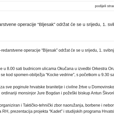
podijeli stra
rstvene operacije “Bljesak” održat će se u srijedu, 1. svi
redarstvene operacije “Bljesak” održat će se u srijedu, 1. svibn
e u 8.00 sati budnicom ulicama Okučana u izvedbi Orkestra Or
se kod spomen-obilježja “Kocke vedrine”, s početkom u 9.30 sat
za sve poginule hrvatske branitelje i civilne žrtve u Domovinsk
jni ordinariji monsinjor Jure Bogdan i požeški biskup Antun Škvor
i organiziran i Taktičko-tehnički zbor naoružanja, borbene i neb
 RH, prezentacija projekta “Kadet” i studijskih programa Hrvat