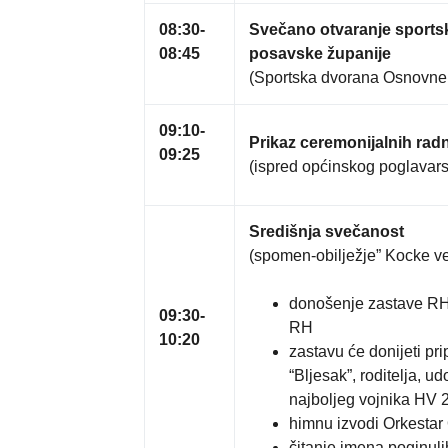
08:30-
Svečano otvaranje sportsk
08:45
posavske županije
(Sportska dvorana Osnovne
09:10-
Prikaz ceremonijalnih rad
09:25
(ispred općinskog poglavars
Središnja svečanost
(spomen-obilježje” Kocke ve
donošenje zastave RH 
09:30-
RH
10:20
zastavu će donijeti pr
“Bljesak”, roditelja, u
najboljeg vojnika HV 
himnu izvodi Orkesta
čitanje imena poginuli