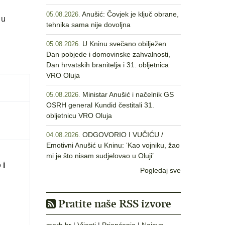
Anušić: Čovjek je ključ obrane,
05.08.2026.
 u
tehnika sama nije dovoljna
U Kninu svečano obilježen
05.08.2026.
Dan pobjede i domovinske zahvalnosti,
Dan hrvatskih branitelja i 31. obljetnica
VRO Oluja
Ministar Anušić i načelnik GS
05.08.2026.
OSRH general Kundid čestitali 31.
obljetnicu VRO Oluja
ODGOVORIO I VUČIĆU /
04.08.2026.
Emotivni Anušić u Kninu: ‘Kao vojniku, žao
mi je što nisam sudjelovao u Oluji’
 i
Pogledaj sve
Pratite naše RSS izvore