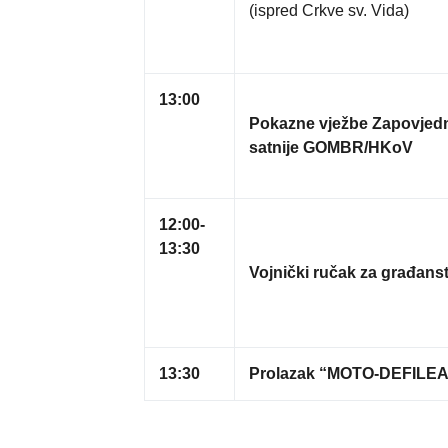
(ispred Crkve sv. Vida)
13:00
Pokazne vježbe Zapovjedniš
satnije GOMBR/HKoV
12:00-
13:30
Vojnički ručak za građans
13:30
Prolazak “MOTO-DEFILEA 