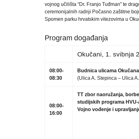
vojnog učilišta “Dr. Franjo Tuđman” te drag
ceremonijalnih radnji Počasno zaštitne bojn
Spomen parku hrvatskim vitezovima u Okuč
Program događanja
Okučani, 1. svibnja 
08:00-
Budnica ulicama Okučana 
08:30
(Ulica A. Stepinca – Ulica A
TT zbor naoružanja, borbe
studijskih programa HVU-a
08:00-
Vojno vođenje i upravljan
16:00