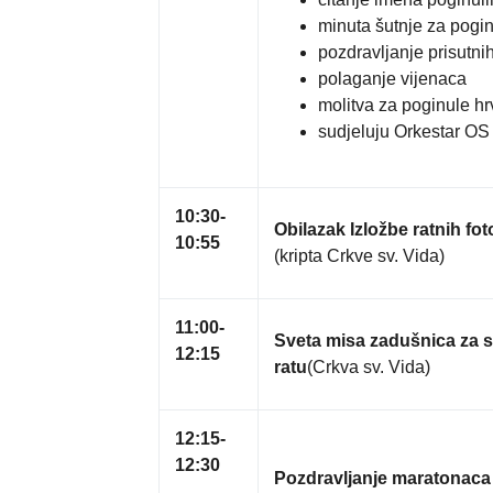
minuta šutnje za pogi
pozdravljanje prisutni
polaganje vijenaca
molitva za poginule hr
sudjeluju Orkestar OS 
10:30-
Obilazak Izložbe ratnih fot
10:55
(kripta Crkve sv. Vida)
11:00-
Sveta misa zadušnica za s
12:15
ratu
(Crkva sv. Vida)
12:15-
12:30
Pozdravljanje maratonaca 