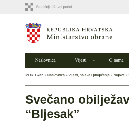
Središnji državni portal
Naslovnica
Vijesti
O nama
MORH web »
Naslovnica
»
Vijesti, najave i priopćenja
»
Najave
»
Svečano obilježav
“Bljesak”