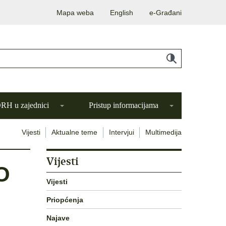
Mapa weba
English
e-Građani
H u zajednici
Pristup informacijama
Vijesti
Aktualne teme
Intervjui
Multimedija
Vijesti
O
Vijesti
Priopćenja
Najave