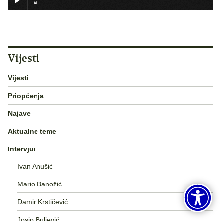
Vijesti
Vijesti
Priopćenja
Najave
Aktualne teme
Intervjui
Ivan Anušić
Mario Banožić
Damir Krstičević
Josip Buljević