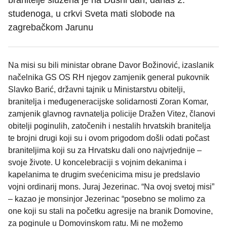
branitelje služena je na Dušni dan, danas 2.
studenoga, u crkvi Sveta mati slobode na
zagrebačkom Jarunu
Na misi su bili ministar obrane Davor Božinović, izaslanik
načelnika GS OS RH njegov zamjenik general pukovnik
Slavko Barić, državni tajnik u Ministarstvu obitelji,
branitelja i međugeneracijske solidarnosti Zoran Komar,
zamjenik glavnog ravnatelja policije Dražen Vitez, članovi
obitelji poginulih, zatočenih i nestalih hrvatskih branitelja
te brojni drugi koji su i ovom prigodom došli odati počast
braniteljima koji su za Hrvatsku dali ono najvrjednije –
svoje živote. U koncelebraciji s vojnim dekanima i
kapelanima te drugim svećenicima misu je predslavio
vojni ordinarij mons. Juraj Jezerinac. “Na ovoj svetoj misi”
– kazao je monsinjor Jezerinac “posebno se molimo za
one koji su stali na početku agresije na branik Domovine,
za poginule u Domovinskom ratu. Mi ne možemo