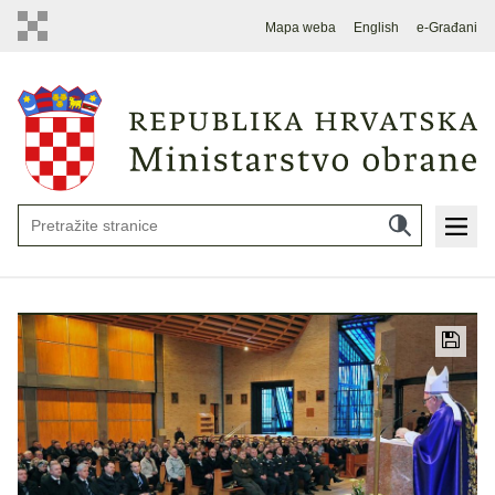
Mapa weba
English
e-Građani