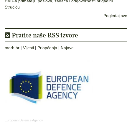
HVU-a primatelju poslova, zadaća i odgovornosti brigadiru
Stručiću
Pogledaj sve
Pratite naše RSS izvore
morh.hr
|
Vijesti
|
Priopćenja
|
Najave
European Defence Agency