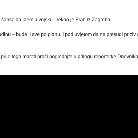
a šanse da idem u vojsku”, rekao je Fran iz Zagreba.
dinu – bude li sve po planu. I pod uvjetom da ne presudi priziv s
će prije toga morati proći pogledajte u prilogu reporterke Dnevni