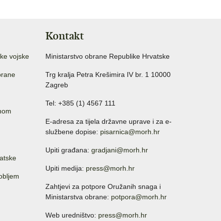
Kontakt
ke vojske
Ministarstvo obrane Republike Hrvatske
brane
Trg kralja Petra Krešimira IV br. 1 10000
Zagreb
Tel: +385 (1) 4567 111
anom
E-adresa za tijela državne uprave i za e-
službene dopise:
pisarnica@morh.hr
Upiti građana:
gradjani@morh.hr
atske
Upiti medija:
press@morh.hr
sobljem
Zahtjevi za potpore Oružanih snaga i
Ministarstva obrane:
potpora@morh.hr
Web uredništvo:
press@morh.hr