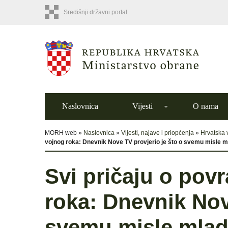
Središnji državni portal
Naslovnica
Vijesti
O nama
MORH web »
Naslovnica
»
Vijesti, najave i priopćenja
»
Hrvatska 
vojnog roka: Dnevnik Nove TV provjerio je što o svemu misle m
Svi pričaju o pov
roka: Dnevnik Nov
svemu misle mlad