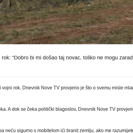
rok: “Dobro bi mi došao taj novac, toliko ne mogu zaradi
vojni rok. Dnevnik Nove TV provjerio je što o svemu misle ml
ka. A dok se čeka politički blagoslov, Dnevnik Nove TV provjerio
 pa neću sigurno s mobitelom ići branit zemlju, ako me razumijet