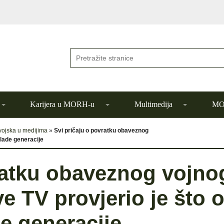
Karijera u MORH-u
Multimedija
MOR
vojska u medijima
»
Svi pričaju o povratku obaveznog
lade generacije
ratku obaveznog vojno
e TV provjerio je što 
e generacije