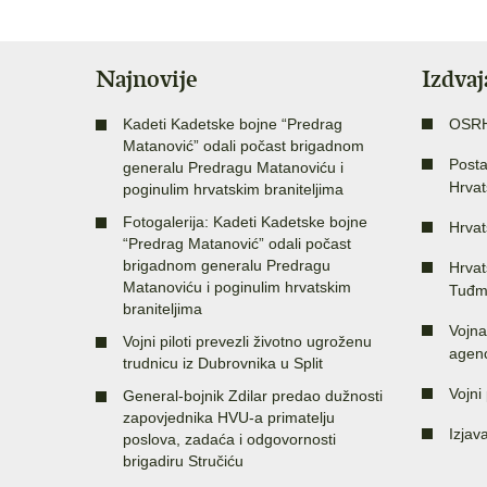
Najnovije
Izdva
Kadeti Kadetske bojne “Predrag
OSR
Matanović” odali počast brigadnom
Posta
generalu Predragu Matanoviću i
Hrvat
poginulim hrvatskim braniteljima
Fotogalerija: Kadeti Kadetske bojne
Hrvat
“Predrag Matanović” odali počast
brigadnom generalu Predragu
Hrvat
Matanoviću i poginulim hrvatskim
Tuđm
braniteljima
Vojna
Vojni piloti prevezli životno ugroženu
agenc
trudnicu iz Dubrovnika u Split
Vojni 
General-bojnik Zdilar predao dužnosti
zapovjednika HVU-a primatelju
Izjav
poslova, zadaća i odgovornosti
brigadiru Stručiću