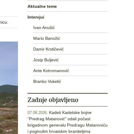
Aktualne teme
Intervjui
nicu:
Ivan Anušić
Mario Banožić
Damir Krstičević
Josip Buljević
Ante Kotromanović
Branko Vukelić
Zadnje objavljeno
Kadeti Kadetske bojne
07.08.2026.
“Predrag Matanović” odali počast
brigadnom generalu Predragu Matanoviću
i poginulim hrvatskim braniteljima