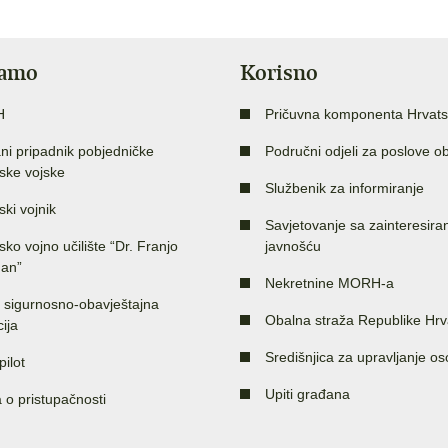
jamo
Korisno
H
Pričuvna komponenta Hrvats
ni pripadnik pobjedničke
Područni odjeli za poslove o
ske vojske
Službenik za informiranje
ski vojnik
Savjetovanje sa zainteresir
sko vojno učilište “Dr. Franjo
javnošću
an”
Nekretnine MORH-a
 sigurnosno-obavještajna
Obalna straža Republike Hrv
ija
Središnjica za upravljanje o
pilot
Upiti građana
a o pristupačnosti