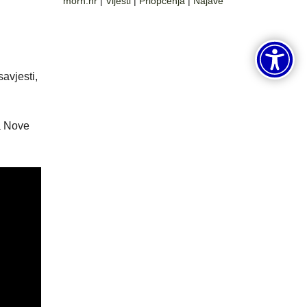
morh.hr
|
Vijesti
|
Priopćenja
|
Najave
avjesti,
ka Nove