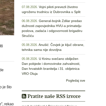
Vojni piloti prevezli životno
07.08.2026.
ugroženu trudnicu iz Dubrovnika u Split
General-bojnik Zdilar predao
06.08.2026.
dužnosti zapovjednika HVU-a primatelju
poslova, zadaća i odgovornosti brigadiru
Stručiću
Anušić: Čovjek je ključ obrane,
05.08.2026.
ti
tehnika sama nije dovoljna
U Kninu svečano obilježen
05.08.2026.
Dan pobjede i domovinske zahvalnosti,
Dan hrvatskih branitelja i 31. obljetnica
ade
VRO Oluja
Pogledaj sve
 je što
Pratite naše RSS izvore
e”, rekao