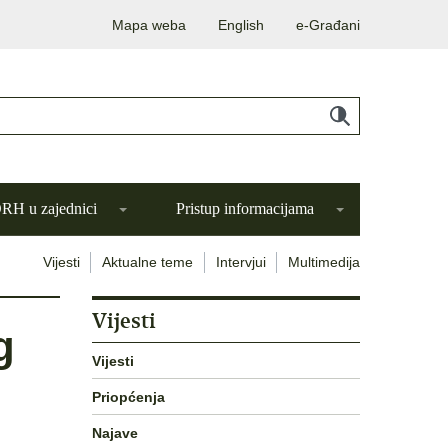
Mapa weba
English
e-Građani
H u zajednici
Pristup informacijama
Vijesti
Aktualne teme
Intervjui
Multimedija
Vijesti
g
Vijesti
o
Priopćenja
Najave