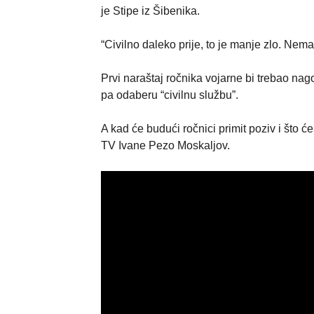
je Stipe iz Šibenika.
“Civilno daleko prije, to je manje zlo. Nem
Prvi naraštaj ročnika vojarne bi trebao nago
pa odaberu “civilnu službu”.
A kad će budući ročnici primit poziv i što 
TV Ivane Pezo Moskaljov.