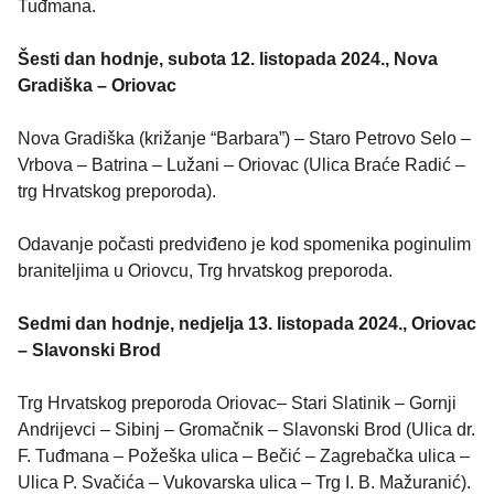
Tuđmana.
Šesti dan hodnje, subota 12. listopada 2024., Nova
Gradiška – Oriovac
Nova Gradiška (križanje “Barbara”) – Staro Petrovo Selo –
Vrbova – Batrina – Lužani – Oriovac (Ulica Braće Radić –
trg Hrvatskog preporoda).
Odavanje počasti predviđeno je kod spomenika poginulim
braniteljima u Oriovcu, Trg hrvatskog preporoda.
Sedmi dan hodnje, nedjelja 13. listopada 2024., Oriovac
– Slavonski Brod
Trg Hrvatskog preporoda Oriovac– Stari Slatinik – Gornji
Andrijevci – Sibinj – Gromačnik – Slavonski Brod (Ulica dr.
F. Tuđmana – Požeška ulica – Bečić – Zagrebačka ulica –
Ulica P. Svačića – Vukovarska ulica – Trg I. B. Mažuranić).