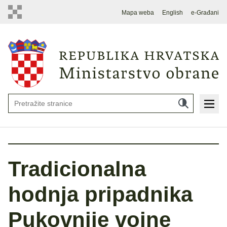
Mapa weba
English
e-Građani
Tradicionalna
hodnja pripadnika
Pukovnije vojne