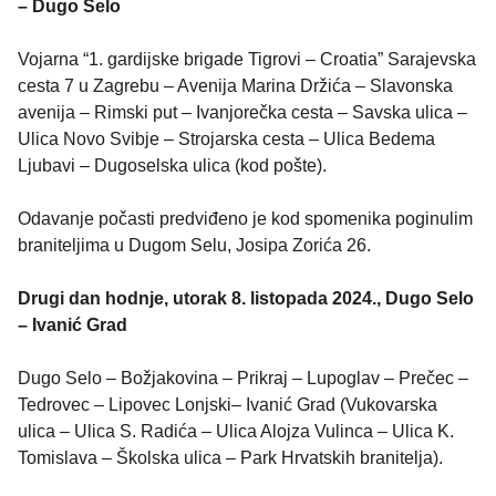
– Dugo Selo
Vojarna “1. gardijske brigade Tigrovi – Croatia” Sarajevska
cesta 7 u Zagrebu – Avenija Marina Držića – Slavonska
avenija – Rimski put – Ivanjorečka cesta – Savska ulica –
Ulica Novo Svibje – Strojarska cesta – Ulica Bedema
Ljubavi – Dugoselska ulica (kod pošte).
Odavanje počasti predviđeno je kod spomenika poginulim
braniteljima u Dugom Selu, Josipa Zorića 26.
Drugi dan hodnje, utorak 8. listopada 2024., Dugo Selo
– Ivanić Grad
Dugo Selo – Božjakovina – Prikraj – Lupoglav – Prečec –
Tedrovec – Lipovec Lonjski– Ivanić Grad (Vukovarska
ulica – Ulica S. Radića – Ulica Alojza Vulinca – Ulica K.
Tomislava – Školska ulica – Park Hrvatskih branitelja).