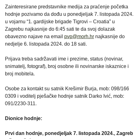
Zainteresirane predstavnike medija za praćenje početka
hodnje pozivamo da dođu u ponedjeljak 7. listopada 2024.
u vojarnu “1. gardijske brigade Tigrovi – Croatia” u
Zagrebu najkasnije do 6:45 sati te da svoj dolazak
obavezno najave na email
pvp@morh.hr
najkasnije do
nedjelje 6. listopada 2024. do 18 sati.
Prijava treba sadržavati ime i prezime, status (novinar,
snimatelj, fotograf), broj osobne ili novinarske iskaznice i
broj mobitela.
Osobe za kontakt su satnik Krešimir Burja, mob: 098/166
0309 i voditelj pješačke hodnje satnik Darko Ivić, mob:
091/2230-311.
Dionice hodnje:
Prvi dan hodnje, ponedjeljak 7. listopada 2024., Zagreb