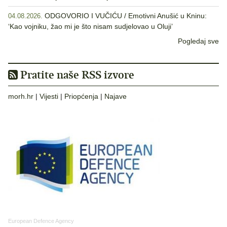
ODGOVORIO I VUČIĆU / Emotivni Anušić u Kninu:
04.08.2026.
‘Kao vojniku, žao mi je što nisam sudjelovao u Oluji’
Pogledaj sve
Pratite naše RSS izvore
morh.hr
|
Vijesti
|
Priopćenja
|
Najave
European Defence Agency