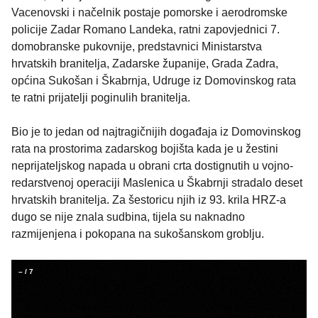
Vacenovski i načelnik postaje pomorske i aerodromske
policije Zadar Romano Landeka, ratni zapovjednici 7.
domobranske pukovnije, predstavnici Ministarstva
hrvatskih branitelja, Zadarske županije, Grada Zadra,
općina Sukošan i Škabrnja, Udruge iz Domovinskog rata
te ratni prijatelji poginulih branitelja.
Bio je to jedan od najtragičnijih događaja iz Domovinskog
rata na prostorima zadarskog bojišta kada je u žestini
neprijateljskog napada u obrani crta dostignutih u vojno-
redarstvenoj operaciji Maslenica u Škabrnji stradalo deset
hrvatskih branitelja. Za šestoricu njih iz 93. krila HRZ-a
dugo se nije znala sudbina, tijela su naknadno
razmijenjena i pokopana na sukošanskom groblju.
–
/
7