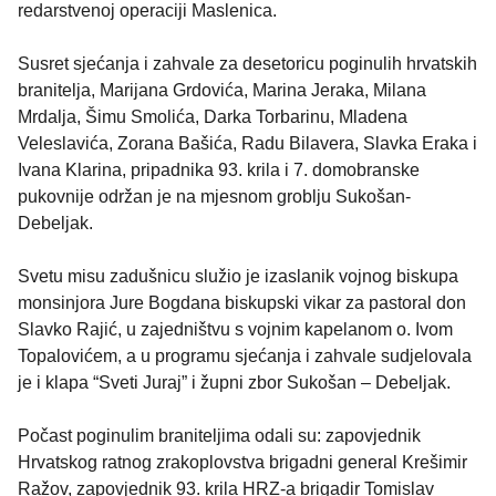
redarstvenoj operaciji Maslenica.
Susret sjećanja i zahvale za desetoricu poginulih hrvatskih
branitelja, Marijana Grdovića, Marina Jeraka, Milana
Mrdalja, Šimu Smolića, Darka Torbarinu, Mladena
Veleslavića, Zorana Bašića, Radu Bilavera, Slavka Eraka i
Ivana Klarina, pripadnika 93. krila i 7. domobranske
pukovnije održan je na mjesnom groblju Sukošan-
Debeljak.
Svetu misu zadušnicu služio je izaslanik vojnog biskupa
monsinjora Jure Bogdana biskupski vikar za pastoral don
Slavko Rajić, u zajedništvu s vojnim kapelanom o. Ivom
Topalovićem, a u programu sjećanja i zahvale sudjelovala
je i klapa “Sveti Juraj” i župni zbor Sukošan – Debeljak.
Počast poginulim braniteljima odali su: zapovjednik
Hrvatskog ratnog zrakoplovstva brigadni general Krešimir
Ražov, zapovjednik 93. krila HRZ-a brigadir Tomislav