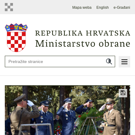
Mapa weba
English
e-Građani