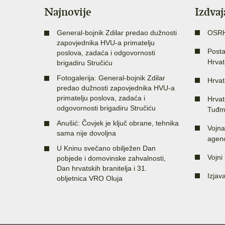
Najnovije
Izdva
General-bojnik Zdilar predao dužnosti
OSR
zapovjednika HVU-a primatelju
Posta
poslova, zadaća i odgovornosti
Hrvat
brigadiru Stručiću
Fotogalerija: General-bojnik Zdilar
Hrvat
predao dužnosti zapovjednika HVU-a
primatelju poslova, zadaća i
Hrvat
odgovornosti brigadiru Stručiću
Tuđm
Anušić: Čovjek je ključ obrane, tehnika
Vojna
sama nije dovoljna
agenc
U Kninu svečano obilježen Dan
Vojni 
pobjede i domovinske zahvalnosti,
Dan hrvatskih branitelja i 31.
Izjav
obljetnica VRO Oluja