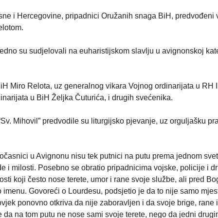
osne i Hercegovine, pripadnici Oružanih snaga BiH, predvođeni 
elotom.
ajedno su sudjelovali na euharistijskom slavlju u avignonskoj kat
BiH Miro Relota, uz generalnog vikara Vojnog ordinarijata u RH Il
narijata u BiH Željka Čuturića, i drugih svećenika.
Sv. Mihovil” predvodile su liturgijsko pjevanje, uz orguljašku pr
dočasnici u Avignonu nisu tek putnici na putu prema jednom svet
e i milosti. Posebno se obratio pripadnicima vojske, policije i d
osti koji često nose terete, umor i rane svoje službe, ali pred 
po imenu. Govoreći o Lourdesu, podsjetio je da to nije samo mjes
jek ponovno otkriva da nije zaboravljen i da svoje brige, rane i
 da na tom putu ne nose sami svoje terete, nego da jedni drug