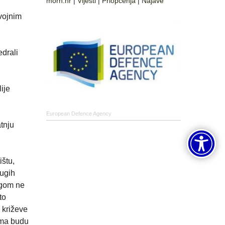
morh.hr
|
Vijesti
|
Priopćenja
|
Najave
vojnim
edrali
ije
European Defence Agency
atnju
ištu,
rugih
Bogom ne
to
 križeve
ima budu