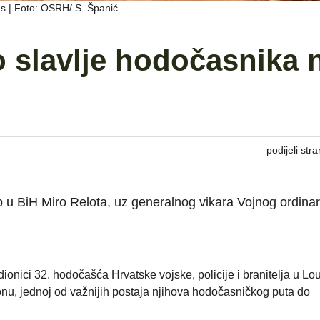
s | Foto: OSRH/ S. Španić
 slavlje hodočasnika 
podijeli stra
up u BiH Miro Relota, uz generalnog vikara Vojnog ordinar
dionici 32. hodočašća Hrvatske vojske, policije i branitelja u Lo
nu, jednoj od važnijih postaja njihova hodočasničkog puta do