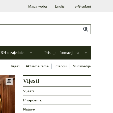
Mapa weba
English
e-Građani
H u zajednici
Pristup informacijama
Vijesti
Aktualne teme
Intervjui
Multimedija
Vijesti
Vijesti
Priopćenja
Najave