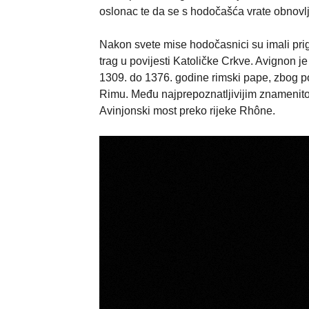
oslonac te da se s hodočašća vrate obnovlje
Nakon svete mise hodočasnici su imali prig
trag u povijesti Katoličke Crkve. Avignon 
1309. do 1376. godine rimski pape, zbog pol
Rimu. Među najprepoznatljivijim znamenito
Avinjonski most preko rijeke Rhône.