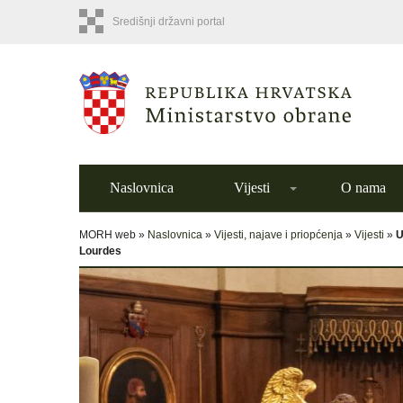
Središnji državni portal
Naslovnica
Vijesti
O nama
MORH web »
Naslovnica
»
Vijesti, najave i priopćenja
»
Vijesti
»
U
Lourdes