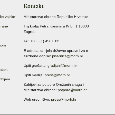
Kontakt
ke vojske
Ministarstvo obrane Republike Hrvatske
brane
Trg kralja Petra Krešimira IV br. 1 10000
Zagreb
Tel: +385 (1) 4567 111
anom
E-adresa za tijela državne uprave i za e-
službene dopise:
pisarnica@morh.hr
Upiti građana:
gradjani@morh.hr
atske
Upiti medija:
press@morh.hr
sobljem
Zahtjevi za potpore Oružanih snaga i
Ministarstva obrane:
potpora@morh.hr
Web uredništvo:
press@morh.hr