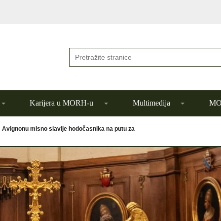
Karijera u MORH-u
Multimedija
MOR
 Avignonu misno slavlje hodočasnika na putu za