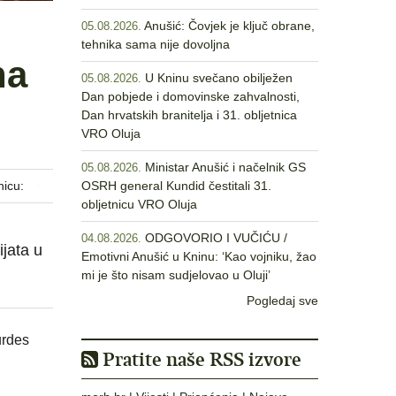
Anušić: Čovjek je ključ obrane,
05.08.2026.
tehnika sama nije dovoljna
na
U Kninu svečano obilježen
05.08.2026.
Dan pobjede i domovinske zahvalnosti,
Dan hrvatskih branitelja i 31. obljetnica
VRO Oluja
Ministar Anušić i načelnik GS
05.08.2026.
nicu:
OSRH general Kundid čestitali 31.
obljetnicu VRO Oluja
ODGOVORIO I VUČIĆU /
04.08.2026.
ijata u
Emotivni Anušić u Kninu: ‘Kao vojniku, žao
mi je što nisam sudjelovao u Oluji’
Pogledaj sve
urdes
Pratite naše RSS izvore