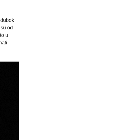
o dubok
 su od
to u
nati