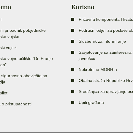
jamo
Korisno
H
Pričuvna komponenta Hrvats
ni pripadnik pobjedničke
Područni odjeli za poslove o
ske vojske
Službenik za informiranje
ski vojnik
Savjetovanje sa zainteresir
sko vojno učilište “Dr. Franjo
javnošću
an”
Nekretnine MORH-a
 sigurnosno-obavještajna
Obalna straža Republike Hrv
ija
Središnjica za upravljanje o
pilot
Upiti građana
a o pristupačnosti