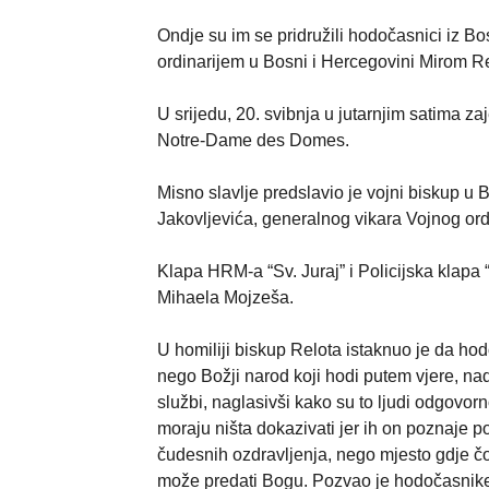
Ondje su im se pridružili hodočasnici iz B
ordinarijem u Bosni i Hercegovini Mirom R
U srijedu, 20. svibnja u jutarnjim satima z
Notre-Dame des Domes.
Misno slavlje predslavio je vojni biskup u 
Jakovljevića, generalnog vikara Vojnog ordi
Klapa HRM-a “Sv. Juraj” i Policijska klapa “
Mihaela Mojzeša.
U homiliji biskup Relota istaknuo je da ho
nego Božji narod koji hodi putem vjere, nad
službi, naglasivši kako su to ljudi odgovorn
moraju ništa dokazivati jer ih on poznaje 
čudesnih ozdravljenja, nego mjesto gdje čov
može predati Bogu. Pozvao je hodočasnike