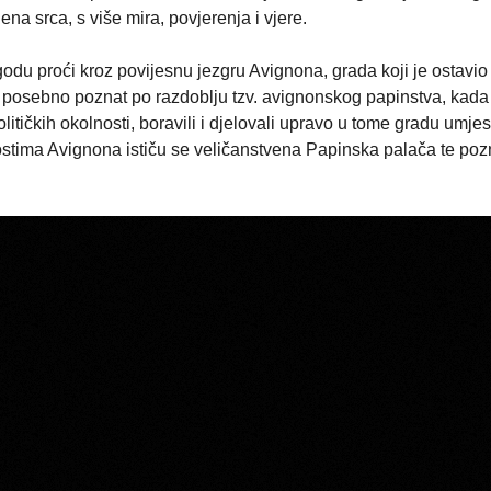
na srca, s više mira, povjerenja i vjere.
odu proći kroz povijesnu jezgru Avignona, grada koji je ostavi
je posebno poznat po razdoblju tzv. avignonskog papinstva, kada
itičkih okolnosti, boravili i djelovali upravo u tome gradu umjes
stima Avignona ističu se veličanstvena Papinska palača te poz