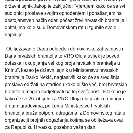
državni tajnik Jakop te zaključio: “Vjerujem kako će se svi
sudionici proslave svojim ophođenjem i ponašanjem na
dostojanstven način odati počast žrtvi hrvatskih branitelja i
obiteljima koje su u Domovinskom ratu izgubile svoje
najmilije”.
“Obilježavanje Dana pobjede i domovinske zahvalnosti i
Dana hrvatskih branitelja te VRO Oluja uvijek je povod
dolaska i okupljanja velikog broja hrvatskih branitelja u
Kninu”, kazao je državni tajnik u Ministarstvu hrvatskih
branitelja Darko Nekić, naglasivši kako će se središnja
proslava održati na stadionu kako bi što veći broj hrvatskih
branitelja mogao sudjelovati na toj svečanosti. Istaknuo je
kako će se 26. obljetnica VRO Oluja obilježiti i u mnogim
drugim gradovima, pri čemu Ministarstvo hrvatskih
branitelja pruža potporu udrugama iz Domovinskog rata u
organizaciji brojnih događanja kojima se obilježava ovaj
za Republiku Hrvatsku posebno važan dan.