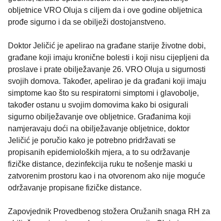
obljetnice VRO Oluja s ciljem da i ove godine obljetnica
prođe sigurno i da se obilježi dostojanstveno.
Doktor Jeličić je apelirao na građane starije životne dobi,
građane koji imaju kronične bolesti i koji nisu cijepljeni da
proslave i prate obilježavanje 26. VRO Oluja u sigurnosti
svojih domova. Također, apelirao je da građani koji imaju
simptome kao što su respiratorni simptomi i glavobolje,
također ostanu u svojim domovima kako bi osigurali
sigurno obilježavanje ove obljetnice. Građanima koji
namjeravaju doći na obilježavanje obljetnice, doktor
Jeličić je poručio kako je potrebno pridržavati se
propisanih epidemioloških mjera, a to su održavanje
fizičke distance, dezinfekcija ruku te nošenje maski u
zatvorenim prostoru kao i na otvorenom ako nije moguće
održavanje propisane fizičke distance.
Zapovjednik Provedbenog stožera Oružanih snaga RH za