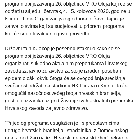
program obilježavanja 26. obljetnice VRO Oluja koji će se
održati u srijedu i četvrtak, 4. i 5. kolovoza 2020. godine u
Kninu. U ime Organizacijskog odbora, državni tajnik je
zahvalio svima koji su sudjelovali u pripremi programa i
koji će sudjelovati u njegovoj provedbi.
Državni tajnik Jakop je posebno istaknuo kako će se
program obilježavanja 26. obljetnice VRO Oluja
organizirati sukladno aktualnim preporukama Hrvatskog
zavoda za javno zdravstvo za što je izrađen poseban
epidemiološki okvir. Stoga će se ovogodišnja središnja
svečanost održati na stadionu NK Dinara u Kninu. To će
omogućiti nazočnost većeg broja hrvatskih branitelja,
gostiju i uzvanika uz pridržavanje svih aktualnih preporuka
Hrvatskog zavoda za javno zdravstvo.
“Prijedlog programa usuglašen je i s predstavnicima
udruga hrvatskih branitelja i stradalnika iz Domovinskog
rata, a podržao ga je i Hrvatski generalski zbor”, rekao je