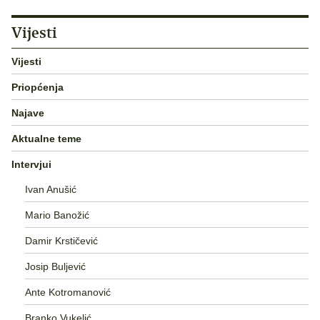
Vijesti
Vijesti
Priopćenja
Najave
Aktualne teme
Intervjui
Ivan Anušić
Mario Banožić
Damir Krstičević
Josip Buljević
Ante Kotromanović
Branko Vukelić