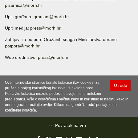
pisarnica@morh.hr
Upiti građana:
gradjani@morh.hr
Upiti medija:
press@morh.hr
Zahtjevi za potpore Oružanih snaga i Ministarstva obrane:
potpora@morh.hr
Web uredništvo:
press@morh.hr
Ove internetske stranice koriste kolačiće (tzv. cookies) za
U redu
pružanje boljeg korisničkog iskustva i funkcionalnosti.
Postavke kolačića možete podesiti u svojem internetskom
pregledniku. Više o kolačićima i načinu kako ih koristimo te načinu kako ih
onemogućiti pročitajte ovdje. Klikom na gumb ‘U redu’ pristajete na
korištenje kolačića.
Povratak na vrh