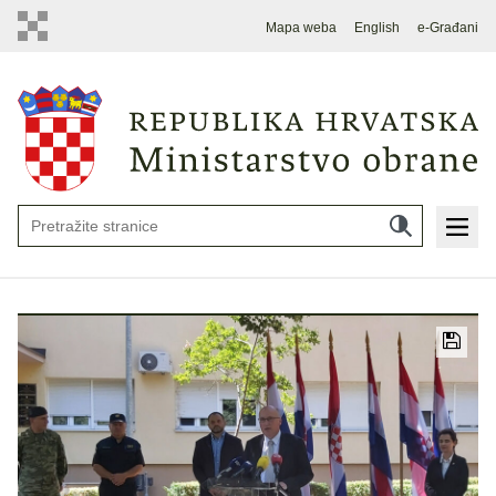
Mapa weba
English
e-Građani