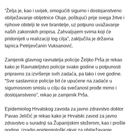
“Želja je, kao i uvijek, omogućiti sigurno i dostojanstveno
obilježavanje obljetnice Oluje, poštujući prije svega žrtve i
njihove obitelji te sve branitelje, uz potpuno uvažavanje
naših zakonskih propisa. Zahvaljujem svima koji će
pridonijeti u realizaciji tog cilja”, zaključila je državna
tajnica Petrijevčanin Vuksanović.
Zamjenik glavnog ravnatelja policije Željko Prša je rekao
kako je Ravnateljstvo policije svake godine u potpunosti
pripravno za izvršenje svih zadaća, pa tako i ove godine.
“Sve sastavnice policije bit će upućene na zadaće u
sigurnosnom smislu u cilju da svečanost prođe mirno i
dostojanstveno”, rekao je zamjenik Prša.
Epidemiolog Hrvatskog zavoda za javno zdravstvo doktor
Pavao Jeličić je rekao kako je Hrvatski zavod za javno
zdravstvo u suradnji sa Županijskim stožerom, kao i prošle
godine, izradio epidemiološki okvir za obilježavanje