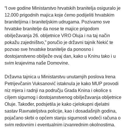
“I ove godine Ministarstvo hrvatskih branitelja osiguralo je
12.000 prigodnih majica koje ćemo podijeliti hrvatskim
braniteljima i braniteljskim udrugama. Pozivamo sve
hrvatske branitelje da nose te majice prigodom
obilježavanja 26. obljetnice VRO Oluja i na taj način
pokažu zajedništvo,” poručio je državni tajnik Nekić te
pozvao sve hrvatske branitelje da ponosno i
dostojanstveno obilježe ovaj dan, kako u Kninu tako i u
svim krajevima naše Domovine.
Državna tajnica u Ministarstvu unutarnjih poslova Irena
Petrijevčanin Vuksanović istaknula je kako MUP provodi
niz mjera i radnji na području Grada Knina i okolice s
ciljem sigurnog i dostojanstvenog obilježavanja obljetnice
Oluje. Također, podsjetila je kako cjelokupni djelatni
sastav Ravnateljstva policije, kao i dosadašnjih godina,
pojačano skrbi o općem stanju sigurnosti vodeći računa o
svim redovnim i eventualnim izvanrednim okolnostima.