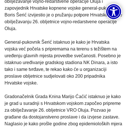
obilježavanje vojno-redarstvene operacije Oluja i
zapovjednik Hrvatske kopnene vojske general-pukovnik
Boris Šerić izvijestio je o pružanju potpore Hrvatske vojske
obilježavanju 26. obljetnice vojno-redarstvene operacije
Oluja.
General-pukovnik Šerić istaknuo je kako je Hrvatska
vojska već počela s pripremama na terenu s težištem na
uređenju glavnih mjesta provedbe svečanosti. Posebno je
istaknuo uređivanje gradskog stadiona NK Dinara, a isto
tako i same tvrđave, te rekao kako će u organizaciji
proslave obljetnice sudjelovati oko 200 pripadnika
Hrvatske vojske.
Gradonačelnik Grada Knina Marijo Ćaćić istaknuo je kako
je grad u suradnji s Hrvatskom vojskom započeo pripreme
za obilježavanje 26. obljetnice VRO Oluja. Pozvao je
građane da dostojanstveno proslave i da izvjese zastave.
Naglasio je kako prošle godine zbog epidemioloških mjera