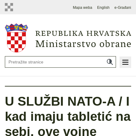
Mapa weba
English
e-Građani
U SLUŽBI NATO-A / I
kad imaju tabletić na
sebi, ove vojne