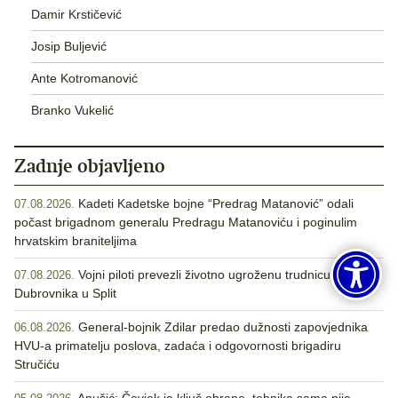
Damir Krstičević
Josip Buljević
Ante Kotromanović
Branko Vukelić
Zadnje objavljeno
Kadeti Kadetske bojne “Predrag Matanović” odali
07.08.2026.
počast brigadnom generalu Predragu Matanoviću i poginulim
hrvatskim braniteljima
Vojni piloti prevezli životno ugroženu trudnicu iz
07.08.2026.
Dubrovnika u Split
General-bojnik Zdilar predao dužnosti zapovjednika
06.08.2026.
HVU-a primatelju poslova, zadaća i odgovornosti brigadiru
Stručiću
Anušić: Čovjek je ključ obrane, tehnika sama nije