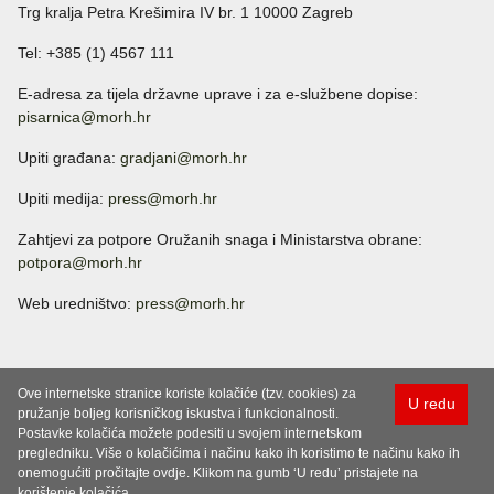
Trg kralja Petra Krešimira IV br. 1 10000 Zagreb
Tel: +385 (1) 4567 111
E-adresa za tijela državne uprave i za e-službene dopise:
pisarnica@morh.hr
Upiti građana:
gradjani@morh.hr
Upiti medija:
press@morh.hr
Zahtjevi za potpore Oružanih snaga i Ministarstva obrane:
potpora@morh.hr
Web uredništvo:
press@morh.hr
Ove internetske stranice koriste kolačiće (tzv. cookies) za
U redu
pružanje boljeg korisničkog iskustva i funkcionalnosti.
Postavke kolačića možete podesiti u svojem internetskom
pregledniku. Više o kolačićima i načinu kako ih koristimo te načinu kako ih
onemogućiti pročitajte ovdje. Klikom na gumb ‘U redu’ pristajete na
korištenje kolačića.