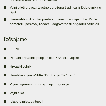
poginulim hrvatskim braniteljima
Vojni piloti prevezli životno ugroženu trudnicu iz Dubrovnika u
Split
General-bojnik Zdilar predao dužnosti zapovjednika HVU-a
primatelju poslova, zadaća i odgovornosti brigadiru Stručiću
Izdvajamo
OSRH
Postani pripadnik pobjedničke Hrvatske vojske
Hrvatski vojnik
Hrvatsko vojno učilište “Dr. Franjo Tuđman”
Vojna sigurnosno-obavještajna agencija
Vojni pilot
Izjava o pristupačnosti