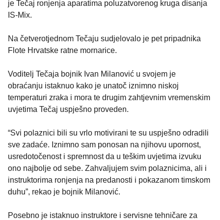
je Tečaj ronjenja aparatima poluzatvorenog kruga disanja
IS-Mix.
Na četverotjednom Tečaju sudjelovalo je pet pripadnika
Flote Hrvatske ratne mornarice.
Voditelj Tečaja bojnik Ivan Milanović u svojem je
obraćanju istaknuo kako je unatoč iznimno niskoj
temperaturi zraka i mora te drugim zahtjevnim vremenskim
uvjetima Tečaj uspješno proveden.
“Svi polaznici bili su vrlo motivirani te su uspješno odradili
sve zadaće. Iznimno sam ponosan na njihovu upornost,
usredotočenost i spremnost da u teškim uvjetima izvuku
ono najbolje od sebe. Zahvaljujem svim polaznicima, ali i
instruktorima ronjenja na predanosti i pokazanom timskom
duhu”, rekao je bojnik Milanović.
Posebno je istaknuo instruktore i servisne tehničare za