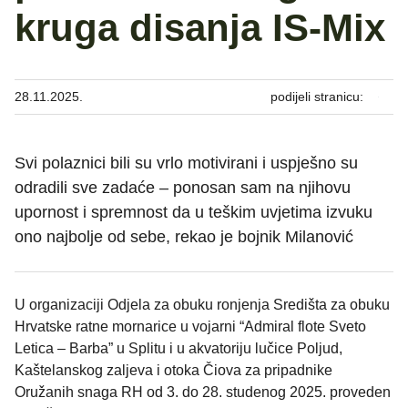
kruga disanja IS-Mix
28.11.2025.
podijeli stranicu:
Svi polaznici bili su vrlo motivirani i uspješno su
odradili sve zadaće – ponosan sam na njihovu
upornost i spremnost da u teškim uvjetima izvuku
ono najbolje od sebe, rekao je bojnik Milanović
U organizaciji Odjela za obuku ronjenja Središta za obuku
Hrvatske ratne mornarice u vojarni “Admiral flote Sveto
Letica – Barba” u Splitu i u akvatoriju lučice Poljud,
Kaštelanskog zaljeva i otoka Čiova za pripadnike
Oružanih snaga RH od 3. do 28. studenog 2025. proveden