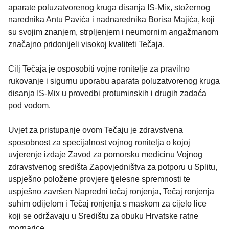
aparate poluzatvorenog kruga disanja IS-Mix, stožernog
narednika Antu Pavića i nadnarednika Borisa Majića, koji
su svojim znanjem, strpljenjem i neumornim angažmanom
značajno pridonijeli visokoj kvaliteti Tečaja.
Cilj Tečaja je osposobiti vojne ronitelje za pravilno
rukovanje i sigurnu uporabu aparata poluzatvorenog kruga
disanja IS-Mix u provedbi protuminskih i drugih zadaća
pod vodom.
Uvjet za pristupanje ovom Tečaju je zdravstvena
sposobnost za specijalnost vojnog ronitelja o kojoj
uvjerenje izdaje Zavod za pomorsku medicinu Vojnog
zdravstvenog središta Zapovjedništva za potporu u Splitu,
uspješno položene provjere tjelesne spremnosti te
uspješno završen Napredni tečaj ronjenja, Tečaj ronjenja
suhim odijelom i Tečaj ronjenja s maskom za cijelo lice
koji se održavaju u Središtu za obuku Hrvatske ratne
mornarice.