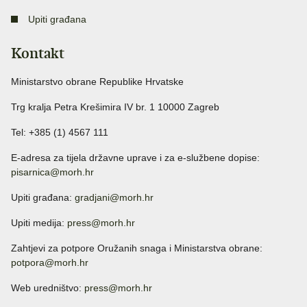
Upiti građana
Kontakt
Ministarstvo obrane Republike Hrvatske
Trg kralja Petra Krešimira IV br. 1 10000 Zagreb
Tel: +385 (1) 4567 111
E-adresa za tijela državne uprave i za e-službene dopise:
pisarnica@morh.hr
Upiti građana:
gradjani@morh.hr
Upiti medija:
press@morh.hr
Zahtjevi za potpore Oružanih snaga i Ministarstva obrane:
potpora@morh.hr
Web uredništvo:
press@morh.hr