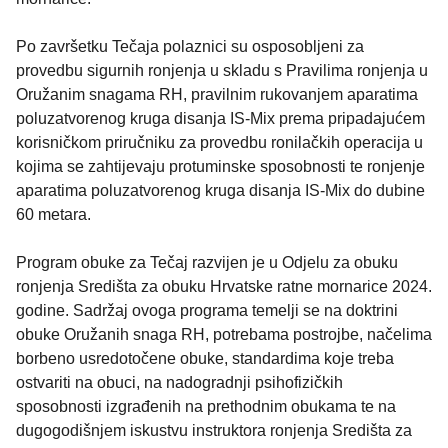
Po završetku Tečaja polaznici su osposobljeni za
provedbu sigurnih ronjenja u skladu s Pravilima ronjenja u
Oružanim snagama RH, pravilnim rukovanjem aparatima
poluzatvorenog kruga disanja IS-Mix prema pripadajućem
korisničkom priručniku za provedbu ronilačkih operacija u
kojima se zahtijevaju protuminske sposobnosti te ronjenje
aparatima poluzatvorenog kruga disanja IS-Mix do dubine
60 metara.
Program obuke za Tečaj razvijen je u Odjelu za obuku
ronjenja Središta za obuku Hrvatske ratne mornarice 2024.
godine. Sadržaj ovoga programa temelji se na doktrini
obuke Oružanih snaga RH, potrebama postrojbe, načelima
borbeno usredotočene obuke, standardima koje treba
ostvariti na obuci, na nadogradnji psihofizičkih
sposobnosti izgrađenih na prethodnim obukama te na
dugogodišnjem iskustvu instruktora ronjenja Središta za