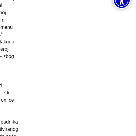
li
noj
im
pomenu
.”
staknuo
eroj
 – zbog
d
: “Od
 oni će
ripadnika
tiviranog