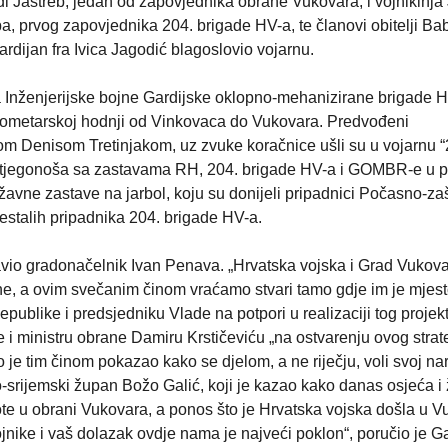
di Jastreb, jedan od zapovjednika obrane Vukovara, i vojnikinja
, prvog zapovjednika 204. brigade HV-a, te članovi obitelji Bab
ardijan fra Ivica Jagodić blagoslovio vojarnu.
a Inženjerijske bojne Gardijske oklopno-mehanizirane brigade H
kilometarskoj hodnji od Vinkovaca do Vukovara. Predvođeni
m Denisom Tretinjakom, uz zvuke koračnice ušli su u vojarnu “
stjegonoša sa zastavama RH, 204. brigade HV-a i GOMBR-e u pr
žavne zastave na jarbol, koju su donijeli pripadnici Počasno-zaš
 nestalih pripadnika 204. brigade HV-a.
vio gradonačelnik Ivan Penava. „Hrvatska vojska i Grad Vukova
ne, a ovim svečanim činom vraćamo stvari tamo gdje im je mjest
publike i predsjedniku Vlade na potpori u realizaciji tog projek
 i ministru obrane Damiru Krstičeviću „na ostvarenju ovog stra
o je tim činom pokazao kako se djelom, a ne riječju, voli svoj na
srijemski župan Božo Galić, koji je kazao kako danas osjeća i ž
ote u obrani Vukovara, a ponos što je Hrvatska vojska došla u V
ojnike i vaš dolazak ovdje nama je najveći poklon“, poručio je Ga