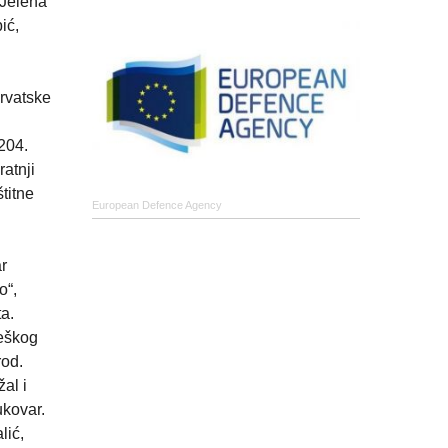
 Jelena
ić,
rvatske
204.
atnji
titne
European Defence Agency
r
o“,
ta.
teškog
rod.
al i
ukovar.
lić,