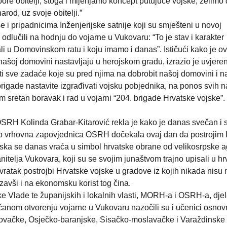
ore obitelji, stoga i mijenjamo koncept putujuće vojske, želimo
narod, uz svoje obitelji.”
e i pripadnicima Inženjerijske satnije koji su smješteni u novoj
e odlučili na hodnju do vojarne u Vukovaru: “To je stav i karakter
i u Domovinskom ratu i koju imamo i danas”. Ističući kako je o
ašoj domovini nastavljaju u herojskom gradu, izrazio je uvjere
rati sve zadaće koje su pred njima na dobrobit našoj domovini i 
rigade nastavite izgrađivati vojsku pobjednika, na ponos svih na
im sretan boravak i rad u vojarni “204. brigade Hrvatske vojske”.
RH Kolinda Grabar-Kitarović rekla je kako je danas svečan i 
o vrhovna zapovjednica OSRH dočekala ovaj dan da postrojim 
ska se danas vraća u simbol hrvatske obrane od velikosrpske ag
nitelja Vukovara, koji su se svojim junaštvom trajno upisali u h
ratak postrojbi Hrvatske vojske u gradove iz kojih nikada nisu n
azavši i na ekonomsku korist tog čina.
 Vlade te županijskih i lokalnih vlasti, MORH-a i OSRH-a, djel
čanom otvorenju vojarne u Vukovaru nazočili su i učenici osnov
lovačke, Osječko-baranjske, Sisačko-moslavačke i Varaždinske