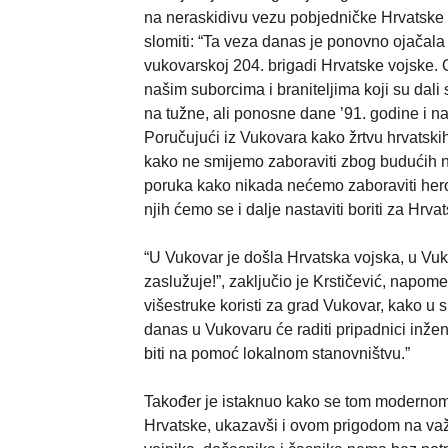
na neraskidivu vezu pobjedničke Hrvatske vo
slomiti: “Ta veza danas je ponovno ojačal
vukovarskoj 204. brigadi Hrvatske vojske
našim suborcima i braniteljima koji su da
na tužne, ali ponosne dane ’91. godine i na
Poručujući iz Vukovara kako žrtvu hrvatskih
kako ne smijemo zaboraviti zbog budućih na
poruka kako nikada nećemo zaboraviti heroj
njih ćemo se i dalje nastaviti boriti za Hrvat
“U Vukovar je došla Hrvatska vojska, u Vuk
zaslužuje!”, zaključio je Krstičević, napome
višestruke koristi za grad Vukovar, kako u
danas u Vukovaru će raditi pripadnici inženje
biti na pomoć lokalnom stanovništvu.”
Također je istaknuo kako se tom modernom 
Hrvatske, ukazavši i ovom prigodom na važ