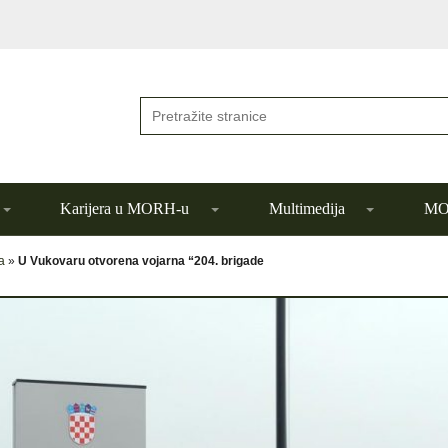
Karijera u MORH-u
Multimedija
MOR
a
»
U Vukovaru otvorena vojarna “204. brigade