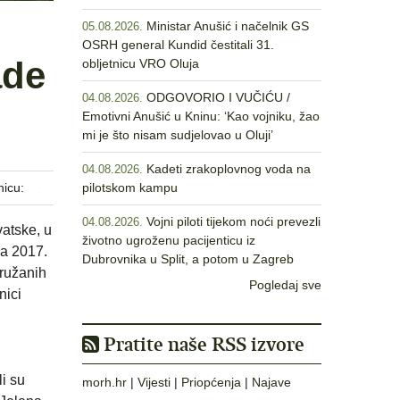
Ministar Anušić i načelnik GS
05.08.2026.
OSRH general Kundid čestitali 31.
ade
obljetnicu VRO Oluja
ODGOVORIO I VUČIĆU /
04.08.2026.
Emotivni Anušić u Kninu: ‘Kao vojniku, žao
mi je što nisam sudjelovao u Oluji’
Kadeti zrakoplovnog voda na
04.08.2026.
nicu:
pilotskom kampu
Vojni piloti tijekom noći prevezli
04.08.2026.
vatske, u
životno ugroženu pacijenticu iz
ga 2017.
Dubrovnika u Split, a potom u Zagreb
Oružanih
Pogledaj sve
nici
Pratite naše RSS izvore
li su
morh.hr
|
Vijesti
|
Priopćenja
|
Najave