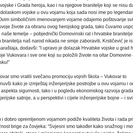
jske i Grada heroja, kao i na njegove branitelje koji se nisu da
a dolaskom vojske u ovu vojarnu koja sada nosi ime po legendar
. Ovim simboličnim imenovanjem vojarne odajemo poštovanje sv
li svoje živote za obranu ovog herojskog grada, tako čuvamo us
 naše temelje – pobjednički Domovinski rat i hrvatske branitelje
 branitelja naš narod nikada ne smije zaboraviti, Krstičević je i
raštaja, dodavši: “I upravo je dolazak Hrvatske vojske u grad h
e Vukovara i sve one koji su položili živote na oltar Domovine
sku!”
ovar smo vratili svečanu promociju vojnih škola – Vukovar to
nuvši kako je izmještaj inženjerijske postrojbe u ovu vojarnu i o
 s aspekta sigurnosti, tako i u pogledu ekonomskog razvoja grada
rijske satnije, a u perspektivi i cijele inženjerijske bojne – i svi
i dobro opremljenom vojarnom podiže kvaliteta života i rada p
nost brige za čovjeka: “Svjesni smo također kako snažnog i mo