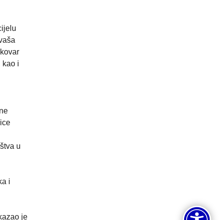
ijelu
 vaša
ukovar
 kao i
ane
ice
štva u
a i
kazao je