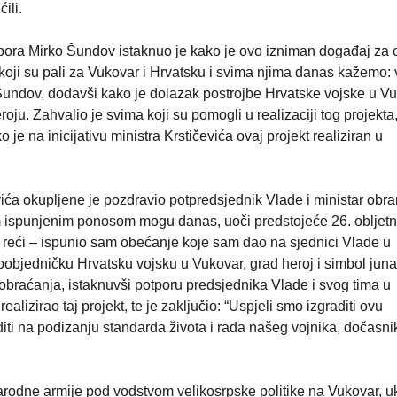
ili.
ra Mirko Šundov istaknuo je kako je ovo izniman događaj za c
koji su pali za Vukovar i Hrvatsku i svima njima danas kažemo:
l Šundov, dodavši kako je dolazak postrojbe Hrvatske vojske u V
. Zahvalio je svima koji su pomogli u realizaciji tog projekta,
je na inicijativu ministra Krstičevića ovaj projekt realiziran u
ća okupljene je pozdravio potpredsjednik Vlade i ministar obr
em ispunjenim ponosom mogu danas, uoči predstojeće 26. obljetn
reći – ispunio sam obećanje koje sam dao na sjednici Vlade u
pobjedničku Hrvatsku vojsku u Vukovar, grad heroj i simbol juna
braćanja, istaknuvši potporu predsjednika Vlade i svog tima u
ealizirao taj projekt, te je zaključio: “Uspjeli smo izgraditi ovu
iti na podizanju standarda života i rada našeg vojnika, dočasnik
rodne armije pod vodstvom velikosrpske politike na Vukovar, u