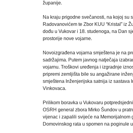
županije.
Na kraju prigodne svečanosti, na kojoj su
Radovanovićem te Zbor KUU “Kristal” iz Žu
dođu u Vukovar i 18. studenoga, na Dan sjeć
prostorije nove vojarne.
Novoizgrađena vojarna smještena je na pro
sadržajima. Putem javnog natječaja izabran
vojarnu. Troškovi uređenja i izgradnje izn
pripremi zemljišta bile su angažirane inžen
smještena Inženjerijska satnija iz sastav
Vinkovaca.
Prilikom boravka u Vukovaru potpredsjednik
OSRH general zbora Mirko Šundov u pratnj
vijenac i zapalili svijeće na Memorijalnom
Domovinskog rata u spomen na poginule u 