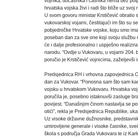
vojnika, dočasnika i časnika nema bez potp
hrvatska vojska živi i radi što bliže uz svoj 
U svom govoru ministar Krstičević obratio s
vukovarskoj vojarni, čestitajući im što su s
pobjedničke Hrvatske vojske, koju smo imal
poseban dan za sve one koji svoju službu n
će i dalje profesionalno i uspješno realizi
narodu. “Ovdje u Vukovaru, u vojarni 204. b
poručio je Krstičević vojnicima, zaželjevši 
Predsjednica RH i vrhovna zapovjednica OS
dan za Vukovar. “Ponosna sam što sam ka
vojsku u hrvatskom Vukovaru. Hrvatska voj
poručila je, posebno istaknuvši zasluge bra
povijest. “Današnjim činom nastavlja se pov
otići”, rekla je Predsjednica Republike, uk
Uz visoke državne dužnosnike, predstavnike
umirovljene generale i visoke časnike, sve
škola s područja Grada Vukovara te iz Kar