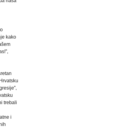
 da naša
vo
nje kako
našem
s!”,
sretan
Hrvatsku
resije”,
rvatsku
i trebali
atne i
nih