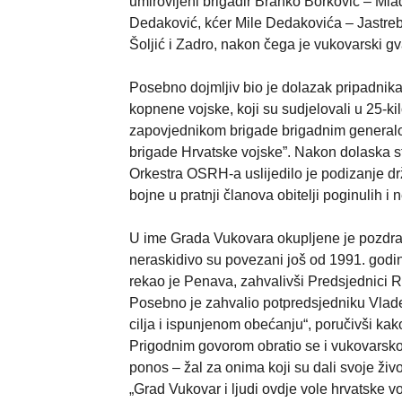
umirovljeni brigadir Branko Borković – Mla
Dedaković, kćer Mile Dedakovića – Jastreba
Šoljić i Zadro, nakon čega je vukovarski gv
Posebno dojmljiv bio je dolazak pripadnik
kopnene vojske, koji su sudjelovali u 25-
zapovjednikom brigade brigadnim generalo
brigade Hrvatske vojske”. Nakon dolaska 
Orkestra OSRH-a uslijedilo je podizanje dr
bojne u pratnji članova obitelji poginulih i
U ime Grada Vukovara okupljene je pozdra
neraskidivo su povezani još od 1991. godi
rekao je Penava, zahvalivši Predsjednici Re
Posebno je zahvalio potpredsjedniku Vlade
cilja i ispunjenom obećanju“, poručivši kak
Prigodnim govorom obratio se i vukovarsko-
ponos – žal za onima koji su dali svoje živ
„Grad Vukovar i ljudi ovdje vole hrvatske v