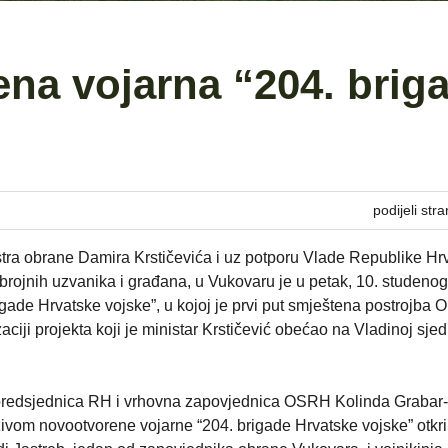
na vojarna “204. brig
podijeli stra
istra obrane Damira Krstičevića i uz potporu Vlade Republike Hr
brojnih uzvanika i građana, u Vukovaru je u petak, 10. studeno
gade Hrvatske vojske”, u kojoj je prvi put smještena postrojba 
ciji projekta koji je ministar Krstičević obećao na Vladinoj sjed
i predsjednica RH i vrhovna zapovjednica OSRH Kolinda Grabar-
azivom novootvorene vojarne “204. brigade Hrvatske vojske” otkri