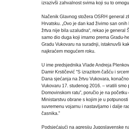
izrazivši zahvalnost svima koji su to omoguć
Načenik Glavnog stožera OSRH general zbo
Hrvatsku. „Ovo je dan kad živimo san onih 
žrtva nije bila uzaludna“, rekao je genera
samo dio duga koji imamo prema Gradu-heroju
Gradu Vukovaru na suradnji, istaknuvši kako 
najkraćem mogućem roku.
U ime predsjednika Vlade Andreja Plenkovi
Damir Krstičević “S izrazitom čašću i src
Dana sjećanja na žrtvu Vukovara, konačno 
Vukovaru 17. studenog 2016. – vratili smo 
Domovinskom ratu”, poručio je na početku o
Ministarstvu obrane s kojim je u potpunosti r
suvremenu vojarnu i nastavljamo i dalje rad
časnika.”
Podsjećajući na agresiju Jugoslavenske na