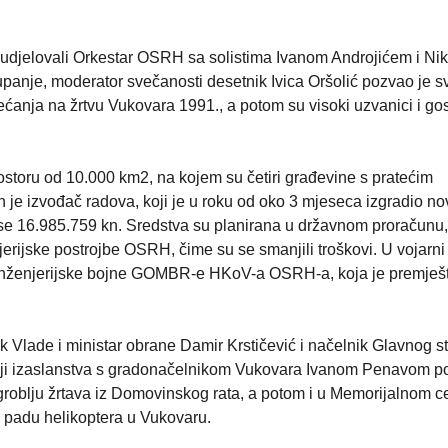
 sudjelovali Orkestar OSRH sa solistima Ivanom Androjićem i N
panje, moderator svečanosti desetnik Ivica Oršolić pozvao je s
anja na žrtvu Vukovara 1991., a potom su visoki uzvanici i gost
storu od 10.000 km2, na kojem su četiri građevine s pratećim
 je izvođač radova, koji je u roku od oko 3 mjeseca izgradio no
ose 16.985.759 kn. Sredstva su planirana u državnom proračunu,
jerijske postrojbe OSRH, čime su se smanjili troškovi. U vojarni
a Inženjerijske bojne GOMBR-e HKoV-a OSRH-a, koja je premješ
 Vlade i ministar obrane Damir Krstičević i načelnik Glavnog s
i izaslanstva s gradonačelnikom Vukovara Ivanom Penavom pol
 groblju žrtava iz Domovinskog rata, a potom i u Memorijalnom c
padu helikoptera u Vukovaru.