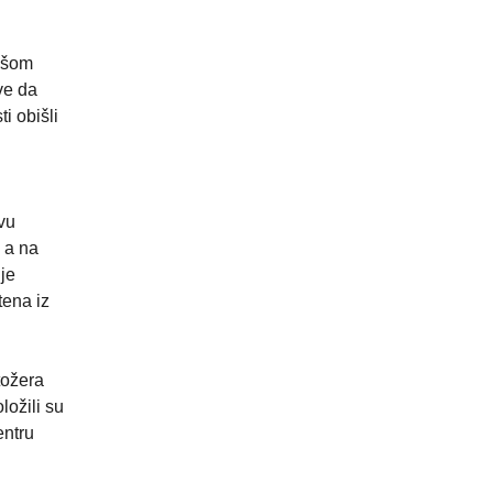
ikšom
ve da
i obišli
vu
 a na
 je
tena iz
tožera
ožili su
entru