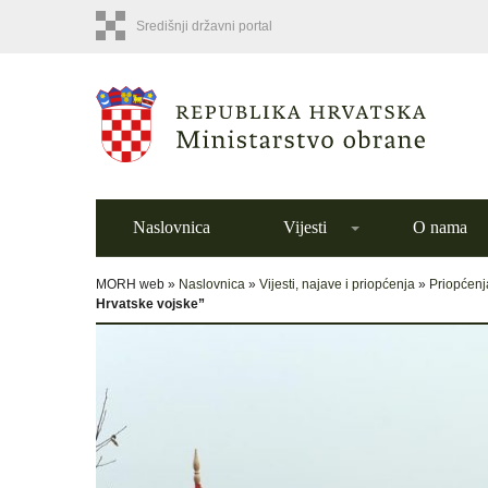
Središnji državni portal
Naslovnica
Vijesti
O nama
MORH web »
Naslovnica
»
Vijesti, najave i priopćenja
»
Priopćenj
Hrvatske vojske”