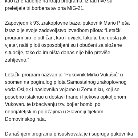
kao iznenađenje na kraju programa, iznad rive su
preletjela tri borbena aviona MiG-21.
Zapovjednik 93. zrakoplovne baze, pukovnik Mario Pleša
izrazio je svoje zadovoljstvo izvedbom pilota: “Letački
program bio je odličan, kao i uvijek. Iako je bio dosta jak
vjetar, naši piloti osposobljeni su i obučeni za složene
situacije, tako da im ništa danas nije bilo previše
zahtjevno.”
Letački program nazvan je “Pukovnik Mirko Vukušić” u
spomen na poginulog pilota Samostalnog zrakoplovnog
voda Osijek i naslovnika vojarne u Zemuniku, koji se
posebno istaknuo u dostavi hrane i lijekova opkoljenom
Vukovaru te izbacivanju tzv. bojler bombi po
neprijateljskim položajima u Slavoniji tijekom
Domovinskog rata.
Današnjem programu prisustvovala je i supruga pukovnika