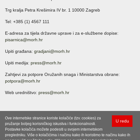
Trg kralja Petra Krešimira IV br. 1 10000 Zagreb
Tel: +385 (1) 4567 111
E-adresa za tijela državne uprave i za e-službene dopise:
pisarnica@morh.hr
Upiti građana:
gradjani@morh.hr
Upiti medija:
press@morh.hr
Zahtjevi za potpore Oružanih snaga i Ministarstva obrane:
potpora@morh.hr
Web uredništvo:
press@morh.hr
Ove internetske stranice koriste kolačiće (tzv. cookies) za
U redu
pružanje boljeg korisničkog iskustva i funkcionalnosti.
Postavke kolačića možete podesiti u svojem internetskom
pregledniku. Više o kolačićima i načinu kako ih koristimo te načinu kako ih