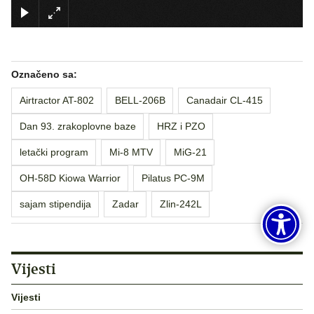
×
Označeno sa:
Airtractor AT-802
BELL-206B
Canadair CL-415
Dan 93. zrakoplovne baze
HRZ i PZO
letački program
Mi-8 MTV
MiG-21
OH-58D Kiowa Warrior
Pilatus PC-9M
sajam stipendija
Zadar
Zlin-242L
Vijesti
Vijesti