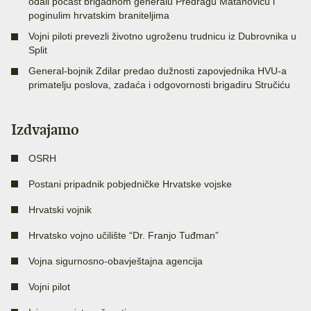
odali počast brigadnom generalu Predragu Matanoviću i
poginulim hrvatskim braniteljima
Vojni piloti prevezli životno ugroženu trudnicu iz Dubrovnika u
Split
General-bojnik Zdilar predao dužnosti zapovjednika HVU-a
primatelju poslova, zadaća i odgovornosti brigadiru Stručiću
Izdvajamo
OSRH
Postani pripadnik pobjedničke Hrvatske vojske
Hrvatski vojnik
Hrvatsko vojno učilište “Dr. Franjo Tuđman”
Vojna sigurnosno-obavještajna agencija
Vojni pilot