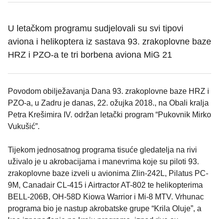
U letačkom programu sudjelovali su svi tipovi
aviona i helikoptera iz sastava 93. zrakoplovne baze
HRZ i PZO-a te tri borbena aviona MiG 21
Povodom obilježavanja Dana 93. zrakoplovne baze HRZ i
PZO-a, u Zadru je danas, 22. ožujka 2018., na Obali kralja
Petra Krešimira IV. održan letački program “Pukovnik Mirko
Vukušić”.
Tijekom jednosatnog programa tisuće gledatelja na rivi
uživalo je u akrobacijama i manevrima koje su piloti 93.
zrakoplovne baze izveli u avionima Zlin-242L, Pilatus PC-
9M, Canadair CL-415 i Airtractor AT-802 te helikopterima
BELL-206B, OH-58D Kiowa Warrior i Mi-8 MTV. Vrhunac
programa bio je nastup akrobatske grupe “Krila Oluje”, a