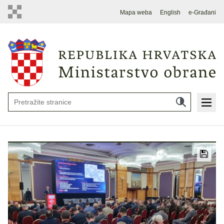
Mapa weba
English
e-Građani