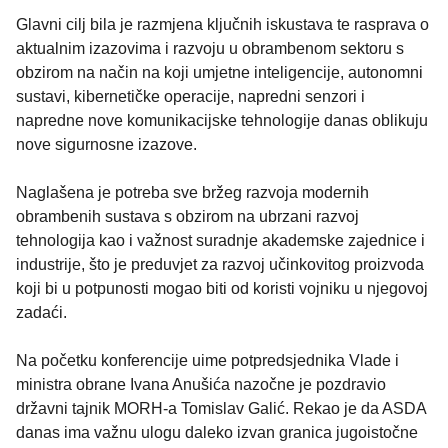
Glavni cilj bila je razmjena ključnih iskustava te rasprava o
aktualnim izazovima i razvoju u obrambenom sektoru s
obzirom na način na koji umjetne inteligencije, autonomni
sustavi, kibernetičke operacije, napredni senzori i
napredne nove komunikacijske tehnologije danas oblikuju
nove sigurnosne izazove.
Naglašena je potreba sve bržeg razvoja modernih
obrambenih sustava s obzirom na ubrzani razvoj
tehnologija kao i važnost suradnje akademske zajednice i
industrije, što je preduvjet za razvoj učinkovitog proizvoda
koji bi u potpunosti mogao biti od koristi vojniku u njegovoj
zadaći.
Na početku konferencije uime potpredsjednika Vlade i
ministra obrane Ivana Anušića nazočne je pozdravio
državni tajnik MORH-a Tomislav Galić. Rekao je da ASDA
danas ima važnu ulogu daleko izvan granica jugoistočne