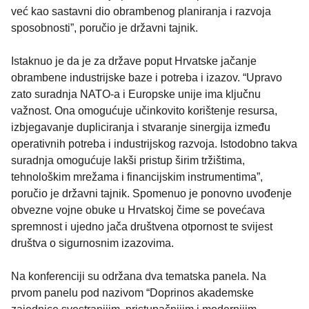
već kao sastavni dio obrambenog planiranja i razvoja
sposobnosti”, poručio je državni tajnik.
Istaknuo je da je za države poput Hrvatske jačanje
obrambene industrijske baze i potreba i izazov. “Upravo
zato suradnja NATO-a i Europske unije ima ključnu
važnost. Ona omogućuje učinkovito korištenje resursa,
izbjegavanje dupliciranja i stvaranje sinergija između
operativnih potreba i industrijskog razvoja. Istodobno takva
suradnja omogućuje lakši pristup širim tržištima,
tehnološkim mrežama i financijskim instrumentima”,
poručio je državni tajnik. Spomenuo je ponovno uvođenje
obvezne vojne obuke u Hrvatskoj čime se povećava
spremnost i ujedno jača društvena otpornost te svijest
društva o sigurnosnim izazovima.
Na konferenciji su održana dva tematska panela. Na
prvom panelu pod nazivom “Doprinos akademske