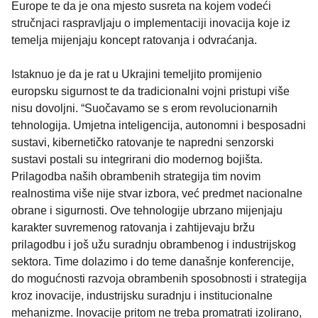
Europe te da je ona mjesto susreta na kojem vodeći
stručnjaci raspravljaju o implementaciji inovacija koje iz
temelja mijenjaju koncept ratovanja i odvraćanja.
Istaknuo je da je rat u Ukrajini temeljito promijenio
europsku sigurnost te da tradicionalni vojni pristupi više
nisu dovoljni. “Suočavamo se s erom revolucionarnih
tehnologija. Umjetna inteligencija, autonomni i besposadni
sustavi, kibernetičko ratovanje te napredni senzorski
sustavi postali su integrirani dio modernog bojišta.
Prilagodba naših obrambenih strategija tim novim
realnostima više nije stvar izbora, već predmet nacionalne
obrane i sigurnosti. Ove tehnologije ubrzano mijenjaju
karakter suvremenog ratovanja i zahtijevaju bržu
prilagodbu i još užu suradnju obrambenog i industrijskog
sektora. Time dolazimo i do teme današnje konferencije,
do mogućnosti razvoja obrambenih sposobnosti i strategija
kroz inovacije, industrijsku suradnju i institucionalne
mehanizme. Inovacije pritom ne treba promatrati izolirano,