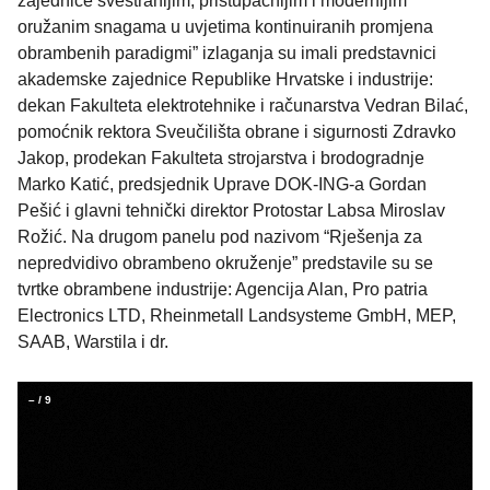
zajednice svestranijim, pristupačnijim i modernijim
oružanim snagama u uvjetima kontinuiranih promjena
obrambenih paradigmi” izlaganja su imali predstavnici
akademske zajednice Republike Hrvatske i industrije:
dekan Fakulteta elektrotehnike i računarstva Vedran Bilać,
pomoćnik rektora Sveučilišta obrane i sigurnosti Zdravko
Jakop, prodekan Fakulteta strojarstva i brodogradnje
Marko Katić, predsjednik Uprave DOK-ING-a Gordan
Pešić i glavni tehnički direktor Protostar Labsa Miroslav
Rožić. Na drugom panelu pod nazivom “Rješenja za
nepredvidivo obrambeno okruženje” predstavile su se
tvrtke obrambene industrije: Agencija Alan, Pro patria
Electronics LTD, Rheinmetall Landsysteme GmbH, MEP,
SAAB, Warstila i dr.
–
/
9