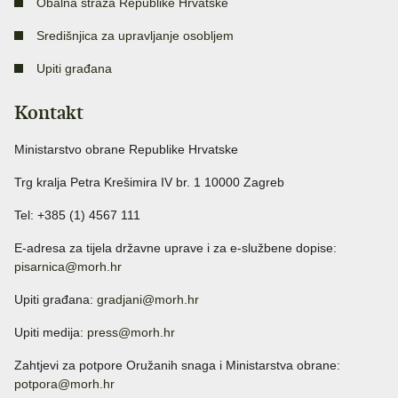
Obalna straža Republike Hrvatske
Središnjica za upravljanje osobljem
Upiti građana
Kontakt
Ministarstvo obrane Republike Hrvatske
Trg kralja Petra Krešimira IV br. 1 10000 Zagreb
Tel: +385 (1) 4567 111
E-adresa za tijela državne uprave i za e-službene dopise:
pisarnica@morh.hr
Upiti građana:
gradjani@morh.hr
Upiti medija:
press@morh.hr
Zahtjevi za potpore Oružanih snaga i Ministarstva obrane:
potpora@morh.hr