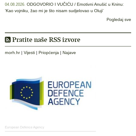
ODGOVORIO I VUČIĆU / Emotivni Anušić u Kninu:
04.08.2026.
‘Kao vojniku, žao mi je što nisam sudjelovao u Oluji’
Pogledaj sve
Pratite naše RSS izvore
morh.hr
|
Vijesti
|
Priopćenja
|
Najave
European Defence Agency