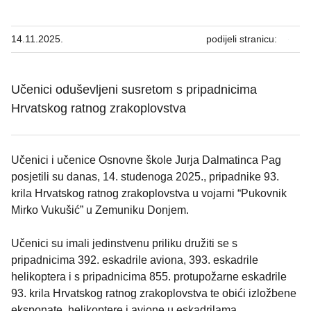
14.11.2025.
podijeli stranicu:
Učenici oduševljeni susretom s pripadnicima
Hrvatskog ratnog zrakoplovstva
Učenici i učenice Osnovne škole Jurja Dalmatinca Pag
posjetili su danas, 14. studenoga 2025., pripadnike 93.
krila Hrvatskog ratnog zrakoplovstva u vojarni “Pukovnik
Mirko Vukušić” u Zemuniku Donjem.
Učenici su imali jedinstvenu priliku družiti se s
pripadnicima 392. eskadrile aviona, 393. eskadrile
helikoptera i s pripadnicima 855. protupožarne eskadrile
93. krila Hrvatskog ratnog zrakoplovstva te obići izložbene
eksponate, helikoptere i avione u eskadrilama.