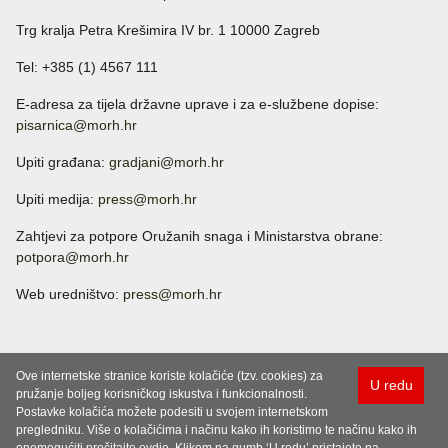
Trg kralja Petra Krešimira IV br. 1 10000 Zagreb
Tel: +385 (1) 4567 111
E-adresa za tijela državne uprave i za e-službene dopise:
pisarnica@morh.hr
Upiti građana:
gradjani@morh.hr
Upiti medija:
press@morh.hr
Zahtjevi za potpore Oružanih snaga i Ministarstva obrane:
potpora@morh.hr
Web uredništvo:
press@morh.hr
Ove internetske stranice koriste kolačiće (tzv. cookies) za
U redu
pružanje boljeg korisničkog iskustva i funkcionalnosti.
Postavke kolačića možete podesiti u svojem internetskom
pregledniku. Više o kolačićima i načinu kako ih koristimo te načinu kako ih
onemogućiti pročitajte ovdje. Klikom na gumb ‘U redu’ pristajete na