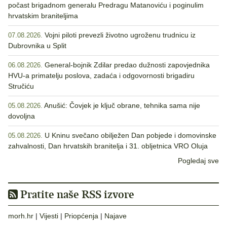
počast brigadnom generalu Predragu Matanoviću i poginulim
hrvatskim braniteljima
Vojni piloti prevezli životno ugroženu trudnicu iz
07.08.2026.
Dubrovnika u Split
General-bojnik Zdilar predao dužnosti zapovjednika
06.08.2026.
HVU-a primatelju poslova, zadaća i odgovornosti brigadiru
Stručiću
Anušić: Čovjek je ključ obrane, tehnika sama nije
05.08.2026.
dovoljna
U Kninu svečano obilježen Dan pobjede i domovinske
05.08.2026.
zahvalnosti, Dan hrvatskih branitelja i 31. obljetnica VRO Oluja
Pogledaj sve
Pratite naše RSS izvore
morh.hr
|
Vijesti
|
Priopćenja
|
Najave