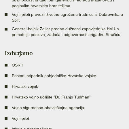
poginulim hrvatskim braniteljima
Vojni piloti prevezli životno ugroženu trudnicu iz Dubrovnika u
Split
General-bojnik Zdilar predao dužnosti zapovjednika HVU-a
primatelju poslova, zadaća i odgovornosti brigadiru Stručiću
Izdvajamo
OSRH
Postani pripadnik pobjedničke Hrvatske vojske
Hrvatski vojnik
Hrvatsko vojno učilište “Dr. Franjo Tuđman”
Vojna sigurnosno-obavještajna agencija
Vojni pilot
Izjava o pristupačnosti