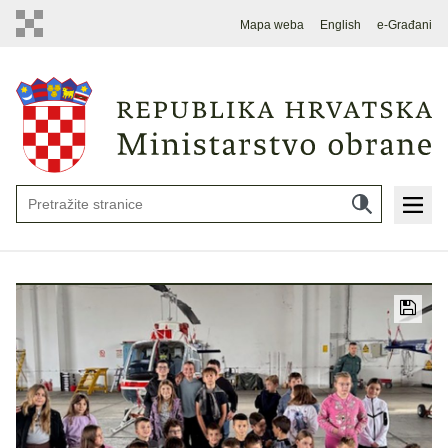
Mapa weba
English
e-Građani