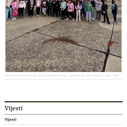
Učenici Osnovne škole Jurja Dalmatinca Pag s pilotima 93. krila HRZ-a | Foto: HRZ
Vijesti
Vijesti