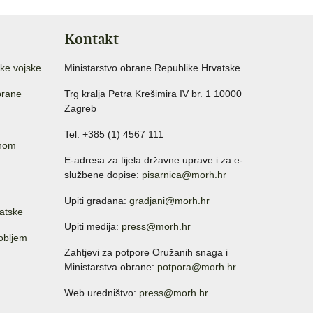
Kontakt
ke vojske
Ministarstvo obrane Republike Hrvatske
brane
Trg kralja Petra Krešimira IV br. 1 10000
Zagreb
Tel: +385 (1) 4567 111
anom
E-adresa za tijela državne uprave i za e-
službene dopise:
pisarnica@morh.hr
Upiti građana:
gradjani@morh.hr
atske
Upiti medija:
press@morh.hr
sobljem
Zahtjevi za potpore Oružanih snaga i
Ministarstva obrane:
potpora@morh.hr
Web uredništvo:
press@morh.hr