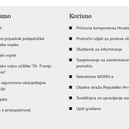
jamo
Korisno
H
Pričuvna komponenta Hrvats
ni pripadnik pobjedničke
Područni odjeli za poslove o
ske vojske
Službenik za informiranje
ski vojnik
Savjetovanje sa zainteresir
sko vojno učilište “Dr. Franjo
javnošću
an”
Nekretnine MORH-a
 sigurnosno-obavještajna
Obalna straža Republike Hrv
ija
Središnjica za upravljanje o
pilot
Upiti građana
a o pristupačnosti