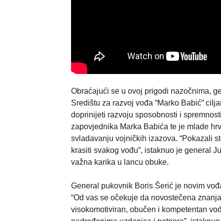
Obraćajući se u ovoj prigodi nazočnima, g
Središtu za razvoj vođa “Marko Babić” cilj
doprinijeti razvoju sposobnosti i spremnost
zapovjednika Marka Babića te je mlade hrv
svladavanju vojničkih izazova. “Pokazali s
krasiti svakog vođu”, istaknuo je general J
važna karika u lancu obuke.
General pukovnik Boris Šerić je novim vo
“Od vas se očekuje da novostečena znanja 
visokomotiviran, obučen i kompetentan vođa