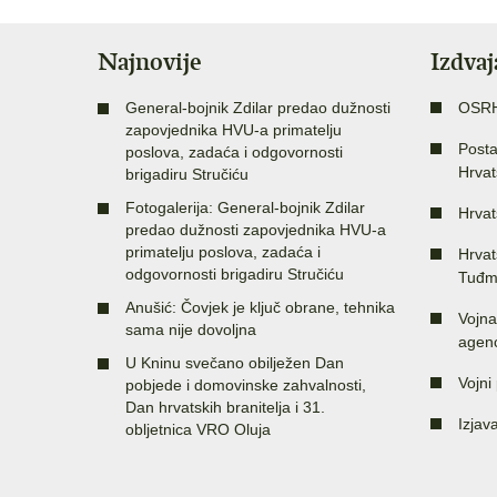
Najnovije
Izdva
General-bojnik Zdilar predao dužnosti
OSR
zapovjednika HVU-a primatelju
Posta
poslova, zadaća i odgovornosti
Hrvat
brigadiru Stručiću
Fotogalerija: General-bojnik Zdilar
Hrvat
predao dužnosti zapovjednika HVU-a
primatelju poslova, zadaća i
Hrvat
odgovornosti brigadiru Stručiću
Tuđm
Anušić: Čovjek je ključ obrane, tehnika
Vojna
sama nije dovoljna
agenc
U Kninu svečano obilježen Dan
Vojni 
pobjede i domovinske zahvalnosti,
Dan hrvatskih branitelja i 31.
Izjav
obljetnica VRO Oluja