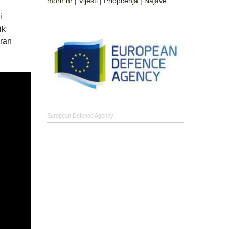
morh.hr
|
Vijesti
|
Priopćenja
|
Najave
i
ik
Fran
.
European Defence Agency