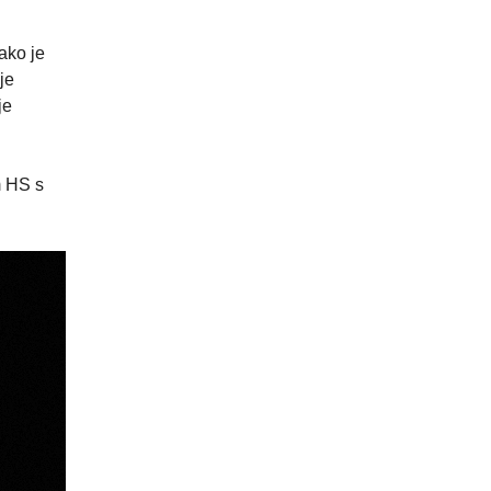
ako je
je
je
m HS s