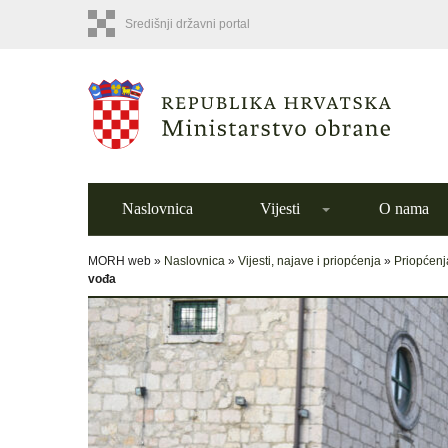
Središnji državni portal
Naslovnica
Vijesti
O nama
MORH web »
Naslovnica
»
Vijesti, najave i priopćenja
»
Priopćenj
vođa