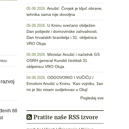
Anušić: Čovjek je ključ obrane,
05.08.2026.
tehnika sama nije dovoljna
U Kninu svečano obilježen
05.08.2026.
Dan pobjede i domovinske zahvalnosti,
Dan hrvatskih branitelja i 31. obljetnica
VRO Oluja
Ministar Anušić i načelnik GS
05.08.2026.
nicu:
OSRH general Kundid čestitali 31.
obljetnicu VRO Oluja
ODGOVORIO I VUČIĆU /
04.08.2026.
 razvoj
Emotivni Anušić u Kninu: ‘Kao vojniku, žao
mi je što nisam sudjelovao u Oluji’
Pogledaj sve
eđenih 88
Pratite naše RSS izvore
st