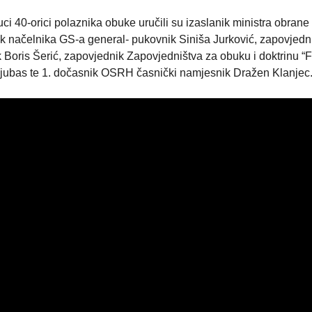
 40-orici polaznika obuke uručili su izaslanik ministra obrane 
 načelnika GS-a general- pukovnik Siniša Jurković, zapovjedn
Boris Šerić, zapovjednik Zapovjedništva za obuku i doktrinu “
Ljubas te 1. dočasnik OSRH časnički namjesnik Dražen Klanjec