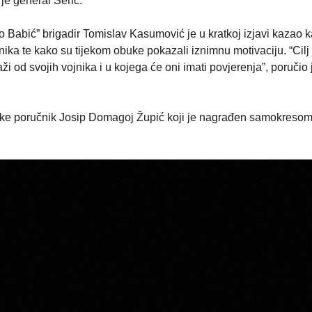
je general Šerić.
 Babić” brigadir Tomislav Kasumović je u kratkoj izjavi kazao k
ka te kako su tijekom obuke pokazali iznimnu motivaciju. “Cilj 
raži od svojih vojnika i u kojega će oni imati povjerenja”, poručio 
buke poručnik Josip Domagoj Župić koji je nagrađen samokreso