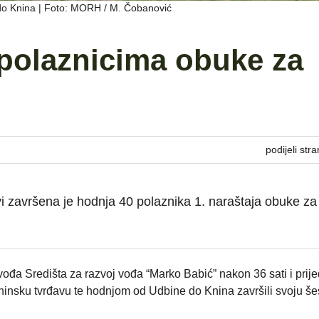
 do Knina | Foto: MORH / M. Čobanović
polaznicima obuke za
podijeli stra
 završena je hodnja 40 polaznika 1. naraštaja obuke za
vođa Središta za razvoj vođa “Marko Babić” nakon 36 sati i prij
kninsku tvrđavu te hodnjom od Udbine do Knina završili svoju še