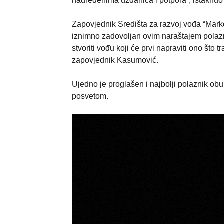
nadređenima uzdanica i potpora”, istaknuo 
Zapovjednik Središta za razvoj vođa “Marko
iznimno zadovoljan ovim naraštajem polazni
stvoriti vođu koji će prvi napraviti ono što t
zapovjednik Kasumović.
Ujedno je proglašen i najbolji polaznik o
posvetom.