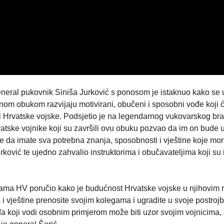
eneral pukovnik Siniša Jurković s ponosom je istaknuo kako se 
anom obukom razvijaju motivirani, obučeni i sposobni vođe koji 
i Hrvatske vojske. Podsjetio je na legendarnog vukovarskog bran
atske vojnike koji su završili ovu obuku pozvao da im on bude 
te da imate sva potrebna znanja, sposobnosti i vještine koje mor
urković te ujedno zahvalio instruktorima i obučavateljima koji su
đama HV poručio kako je budućnost Hrvatske vojske u njihovim 
i vještine prenosite svojim kolegama i ugradite u svoje postro
 koji vodi osobnim primjerom može biti uzor svojim vojnicima,