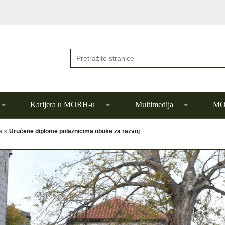
Karijera u MORH-u
Multimedija
MOR
a
»
Uručene diplome polaznicima obuke za razvoj