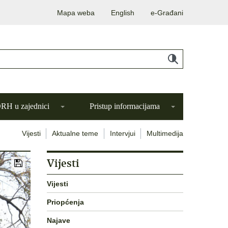
Mapa weba
English
e-Građani
H u zajednici
Pristup informacijama
Vijesti
Aktualne teme
Intervjui
Multimedija
Vijesti
Vijesti
Priopćenja
Najave