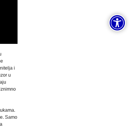
u
će
itelja i
uzor u
aju
 iznimno
rukama.
jbe. Samo
 a