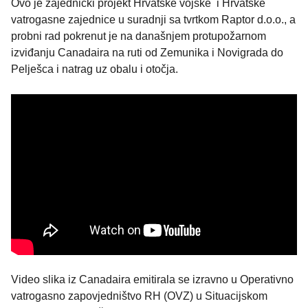
Ovo je zajednički projekt Hrvatske vojske i Hrvatske
vatrogasne zajednice u suradnji sa tvrtkom Raptor d.o.o., a
probni rad pokrenut je na današnjem protupožarnom
izviđanju Canadaira na ruti od Zemunika i Novigrada do
Pelješca i natrag uz obalu i otočja.
Video slika iz Canadaira emitirala se izravno u Operativno
vatrogasno zapovjedništvo RH (OVZ) u Situacijskom