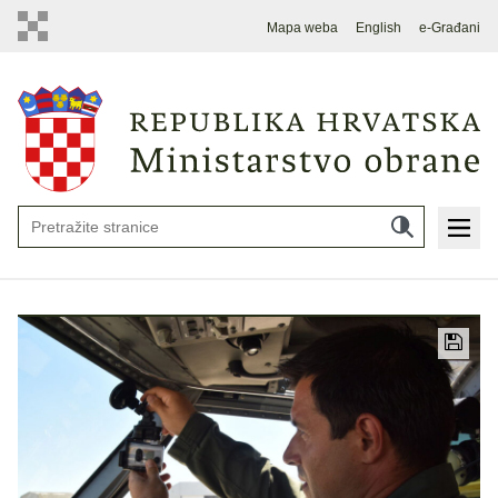
Mapa weba
English
e-Građani