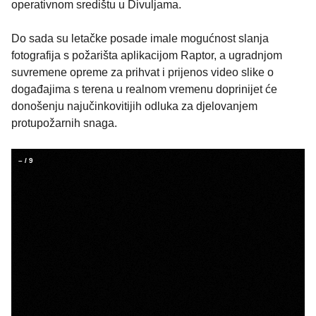
operativnom središtu u Divuljama.
Do sada su letačke posade imale mogućnost slanja
fotografija s požarišta aplikacijom Raptor, a ugradnjom
suvremene opreme za prihvat i prijenos video slike o
događajima s terena u realnom vremenu doprinijet će
donošenju najučinkovitijih odluka za djelovanjem
protupožarnih snaga.
–
/
9