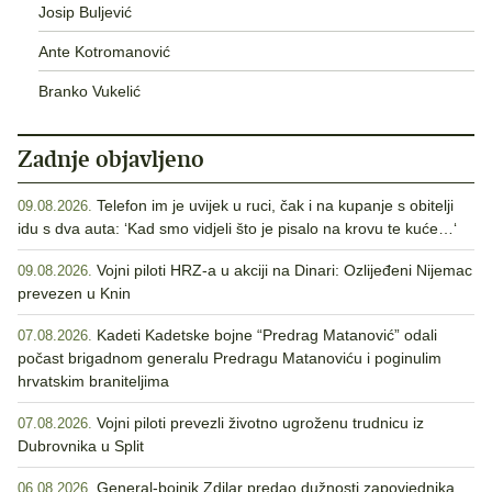
Josip Buljević
Ante Kotromanović
Branko Vukelić
Zadnje objavljeno
Telefon im je uvijek u ruci, čak i na kupanje s obitelji
09.08.2026.
idu s dva auta: ‘Kad smo vidjeli što je pisalo na krovu te kuće…‘
Vojni piloti HRZ-a u akciji na Dinari: Ozlijeđeni Nijemac
09.08.2026.
prevezen u Knin
Kadeti Kadetske bojne “Predrag Matanović” odali
07.08.2026.
počast brigadnom generalu Predragu Matanoviću i poginulim
hrvatskim braniteljima
Vojni piloti prevezli životno ugroženu trudnicu iz
07.08.2026.
Dubrovnika u Split
General-bojnik Zdilar predao dužnosti zapovjednika
06.08.2026.