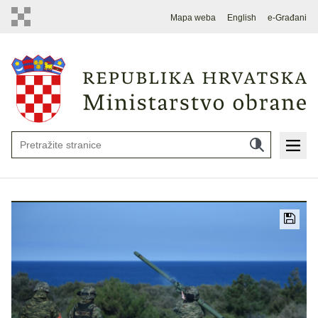
Mapa weba
English
e-Građani