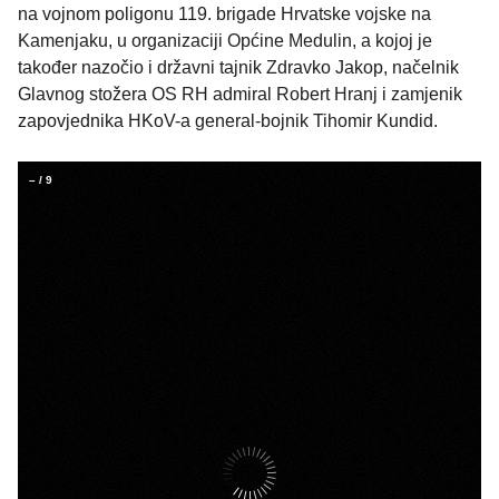
na vojnom poligonu 119. brigade Hrvatske vojske na
Kamenjaku, u organizaciji Općine Medulin, a kojoj je
također nazočio i državni tajnik Zdravko Jakop, načelnik
Glavnog stožera OS RH admiral Robert Hranj i zamjenik
zapovjednika HKoV-a general-bojnik Tihomir Kundid.
–
/
9