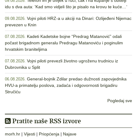
Telefon im je uvijek u ruci, čak i na kupanje s obitelji
09.08.2026.
idu s dva auta: ‘Kad smo vidjeli što je pisalo na krovu te kuće…‘
Vojni piloti HRZ-a u akciji na Dinari: Ozlijeđeni Nijemac
09.08.2026.
prevezen u Knin
Kadeti Kadetske bojne “Predrag Matanović” odali
07.08.2026.
počast brigadnom generalu Predragu Matanoviću i poginulim
hrvatskim braniteljima
Vojni piloti prevezli životno ugroženu trudnicu iz
07.08.2026.
Dubrovnika u Split
General-bojnik Zdilar predao dužnosti zapovjednika
06.08.2026.
HVU-a primatelju poslova, zadaća i odgovornosti brigadiru
Stručiću
Pogledaj sve
Pratite naše RSS izvore
morh.hr
|
Vijesti
|
Priopćenja
|
Najave