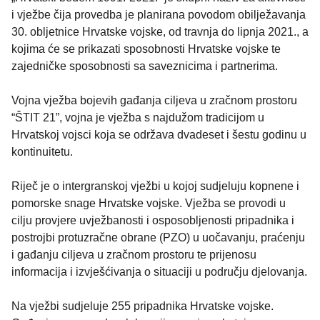
i vježbe čija provedba je planirana povodom obilježavanja
30. obljetnice Hrvatske vojske, od travnja do lipnja 2021., a
kojima će se prikazati sposobnosti Hrvatske vojske te
zajedničke sposobnosti sa saveznicima i partnerima.
Vojna vježba bojevih gađanja ciljeva u zračnom prostoru
“ŠTIT 21”, vojna je vježba s najdužom tradicijom u
Hrvatskoj vojsci koja se održava dvadeset i šestu godinu u
kontinuitetu.
Riječ je o intergranskoj vježbi u kojoj sudjeluju kopnene i
pomorske snage Hrvatske vojske. Vježba se provodi u
cilju provjere uvježbanosti i osposobljenosti pripadnika i
postrojbi protuzračne obrane (PZO) u uočavanju, praćenju
i gađanju ciljeva u zračnom prostoru te prijenosu
informacija i izvješćivanja o situaciji u području djelovanja.
Na vježbi sudjeluje 255 pripadnika Hrvatske vojske.