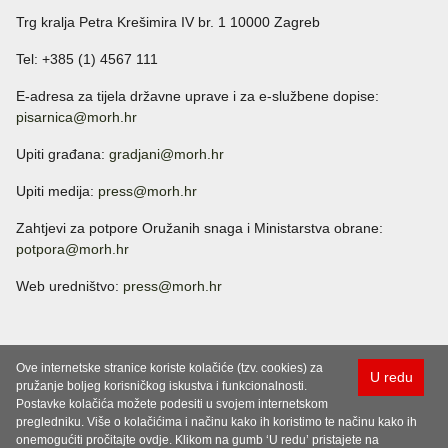
Trg kralja Petra Krešimira IV br. 1 10000 Zagreb
Tel: +385 (1) 4567 111
E-adresa za tijela državne uprave i za e-službene dopise:
pisarnica@morh.hr
Upiti građana:
gradjani@morh.hr
Upiti medija:
press@morh.hr
Zahtjevi za potpore Oružanih snaga i Ministarstva obrane:
potpora@morh.hr
Web uredništvo:
press@morh.hr
Ove internetske stranice koriste kolačiće (tzv. cookies) za
U redu
pružanje boljeg korisničkog iskustva i funkcionalnosti.
Postavke kolačića možete podesiti u svojem internetskom
pregledniku. Više o kolačićima i načinu kako ih koristimo te načinu kako ih
onemogućiti pročitajte ovdje. Klikom na gumb ‘U redu’ pristajete na