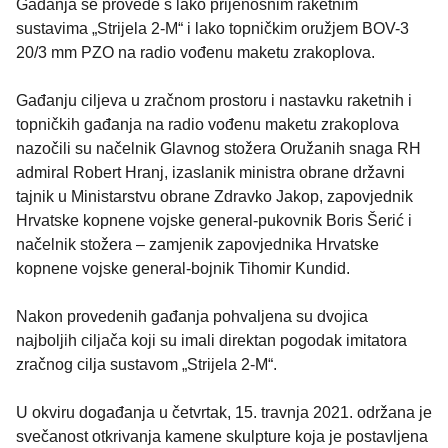
Gađanja se provede s lako prijenosnim raketnim
sustavima „Strijela 2-M“ i lako topničkim oružjem BOV-3
20/3 mm PZO na radio vođenu maketu zrakoplova.
Gađanju ciljeva u zračnom prostoru i nastavku raketnih i
topničkih gađanja na radio vođenu maketu zrakoplova
nazočili su načelnik Glavnog stožera Oružanih snaga RH
admiral Robert Hranj, izaslanik ministra obrane državni
tajnik u Ministarstvu obrane Zdravko Jakop, zapovjednik
Hrvatske kopnene vojske general-pukovnik Boris Šerić i
načelnik stožera – zamjenik zapovjednika Hrvatske
kopnene vojske general-bojnik Tihomir Kundid.
Nakon provedenih gađanja pohvaljena su dvojica
najboljih ciljača koji su imali direktan pogodak imitatora
zračnog cilja sustavom „Strijela 2-M“.
U okviru događanja u četvrtak, 15. travnja 2021. održana je
svečanost otkrivanja kamene skulpture koja je postavljena