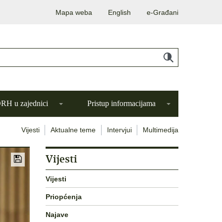
Mapa weba
English
e-Građani
H u zajednici
Pristup informacijama
Vijesti
Aktualne teme
Intervjui
Multimedija
Vijesti
Vijesti
Priopćenja
Najave