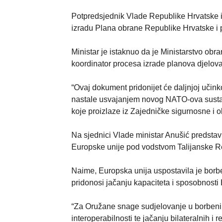
Potpredsjednik Vlade Republike Hrvatske i 
izradu Plana obrane Republike Hrvatske i p
Ministar je istaknuo da je Ministarstvo obr
koordinator procesa izrade planova djelova
“Ovaj dokument pridonijet će daljnjoj učink
nastale usvajanjem novog NATO-ova susta
koje proizlaze iz Zajedničke sigurnosne i o
Na sjednici Vlade ministar Anušić predstav
Europske unije pod vodstvom Talijanske R
Naime, Europska unija uspostavila je bor
pridonosi jačanju kapaciteta i sposobnosti
“Za Oružane snage sudjelovanje u borbenim
interoperabilnosti te jačanju bilateralnih i 