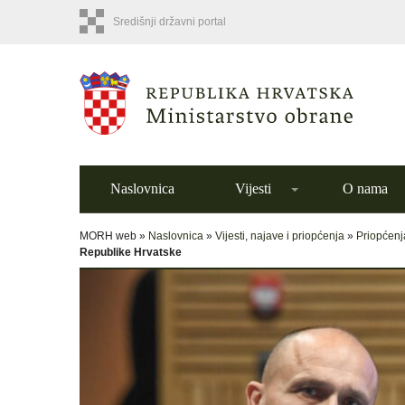
Središnji državni portal
Naslovnica
Vijesti
O nama
MORH web »
Naslovnica
»
Vijesti, najave i priopćenja
»
Priopćenj
Republike Hrvatske