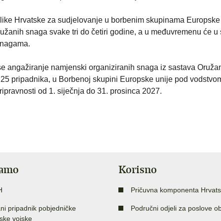
blike Hrvatske za sudjelovanje u borbenim skupinama Europske 
žanih snaga svake tri do četiri godine, a u međuvremenu će u
 snagama.
e angažiranje namjenski organiziranih snaga iz sastava Oruža
 25 pripadnika, u Borbenoj skupini Europske unije pod vodstvo
ripravnosti od 1. siječnja do 31. prosinca 2027.
jamo
Korisno
H
Pričuvna komponenta Hrvats
ni pripadnik pobjedničke
Područni odjeli za poslove o
ske vojske