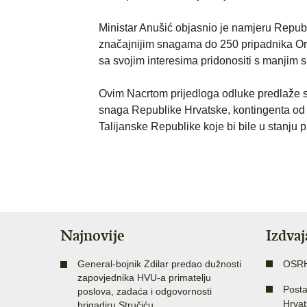
Ministar Anušić objasnio je namjeru Repu
značajnijim snagama do 250 pripadnika Oru
sa svojim interesima pridonositi s manjim
Ovim Nacrtom prijedloga odluke predlaže s
snaga Republike Hrvatske, kontingenta od
Talijanske Republike koje bi bile u stanju p
Najnovije
Izdva
General-bojnik Zdilar predao dužnosti
OSR
zapovjednika HVU-a primatelju
Posta
poslova, zadaća i odgovornosti
Hrvat
brigadiru Stručiću