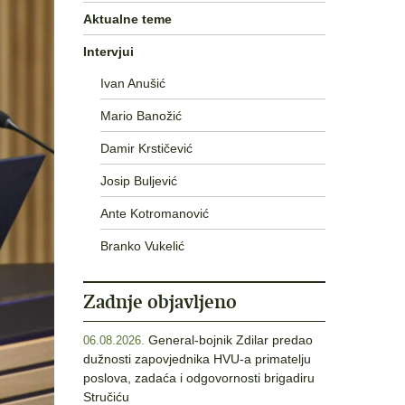
Aktualne teme
Intervjui
Ivan Anušić
Mario Banožić
Damir Krstičević
Josip Buljević
Ante Kotromanović
Branko Vukelić
Zadnje objavljeno
General-bojnik Zdilar predao
06.08.2026.
dužnosti zapovjednika HVU-a primatelju
poslova, zadaća i odgovornosti brigadiru
Stručiću