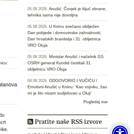
Anušić: Čovjek je ključ obrane,
05.08.2026.
tehnika sama nije dovoljna
U Kninu svečano obilježen
05.08.2026.
Dan pobjede i domovinske zahvalnosti,
Dan hrvatskih branitelja i 31. obljetnica
VRO Oluja
Ministar Anušić i načelnik GS
05.08.2026.
nicu:
OSRH general Kundid čestitali 31.
obljetnicu VRO Oluja
ODGOVORIO I VUČIĆU /
04.08.2026.
 planova
Emotivni Anušić u Kninu: ‘Kao vojniku, žao
mi je što nisam sudjelovao u Oluji’
Pogledaj sve
adu
Pratite naše RSS izvore
crt
ike.