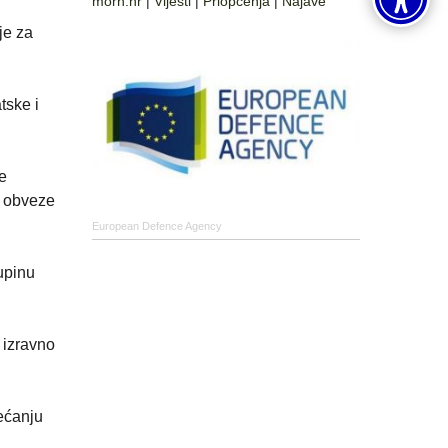
morh.hr
|
Vijesti
|
Priopćenja
|
Najave
je za
tske i
e
i obveze
European Defence Agency
upinu
 izravno
ećanju