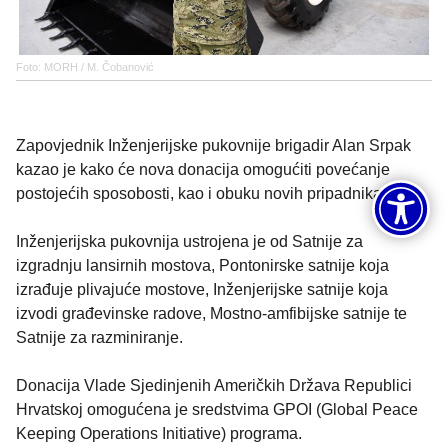
Foto: MORH / M. Čobanović
Zapovjednik Inženjerijske pukovnije brigadir Alan Srpak
kazao je kako će nova donacija omogućiti povećanje
postojećih sposobosti, kao i obuku novih pripadnika.
Inženjerijska pukovnija ustrojena je od Satnije za
izgradnju lansirnih mostova, Pontonirske satnije koja
izrađuje plivajuće mostove, Inženjerijske satnije koja
izvodi građevinske radove, Mostno-amfibijske satnije te
Satnije za razminiranje.
Donacija Vlade Sjedinjenih Američkih Država Republici
Hrvatskoj omogućena je sredstvima GPOI (Global Peace
Keeping Operations Initiative) programa.