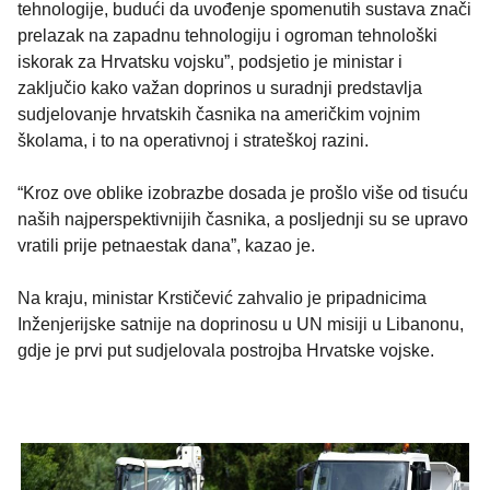
tehnologije, budući da uvođenje spomenutih sustava znači
prelazak na zapadnu tehnologiju i ogroman tehnološki
iskorak za Hrvatsku vojsku”, podsjetio je ministar i
zaključio kako važan doprinos u suradnji predstavlja
sudjelovanje hrvatskih časnika na američkim vojnim
školama, i to na operativnoj i strateškoj razini.
“Kroz ove oblike izobrazbe dosada je prošlo više od tisuću
naših najperspektivnijih časnika, a posljednji su se upravo
vratili prije petnaestak dana”, kazao je.
Na kraju, ministar Krstičević zahvalio je pripadnicima
Inženjerijske satnije na doprinosu u UN misiji u Libanonu,
gdje je prvi put sudjelovala postrojba Hrvatske vojske.