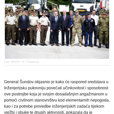
Foto: MORH / M. Čobanović
General Šundov objasnio je kako će raspored sredstava u
Inženjerijsku pukovniju povećati učinkovitost i sposobnost
ove postrojbe koja je svojim dosadašnjim angažmanom u
pomoći civilnom stanovništvu kod elementarnih nepogoda,
kao i za potrebe provedbe inženjerijskih zadaća tijekom
vježbi i obuke te drugih aktivnosti, pokazala da je