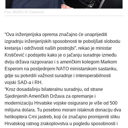
Foto: MORH / M. Čobanović
“Ova inženjerijska oprema značajno će unaprijediti
izgradnju inženjerijskih sposobnosti te poboljšati slobodu
kretanja i održivosti naših postrojbi”, rekao je ministar
Krstičević i podsjetio kako je o jačanju suradnje između
dviju država razgovarao i s američkim kolegom Markom
Esperom na posljednjem NATO ministarskom sastanku,
gdje su potvrdili važnost suradnje i interoperabilnosti
vojski SAD-a i RH.
“Kroz dosadašnju bilateralnu suradnju, od strane
Sjedinjenih Američkih Država za opremanje i
modernizaciju Hrvatske vojske osigurano je više od 500
milijuna dolara. Tu posebno moram istaknuti donaciju dva
helikoptera Crni jastreb, koji će značajno promijeniti sliku
Hrvatskog ratnog zrakoplovstva u pogledu sposobnosti i