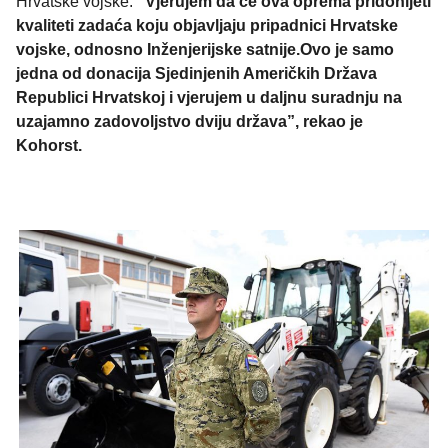
Hrvatske vojske.
“Vjerujem da će ova oprema pridonijeti
kvaliteti zadaća koju objavljaju pripadnici Hrvatske
vojske, odnosno Inženjerijske satnije.Ovo je samo
jedna od donacija Sjedinjenih Američkih Država
Republici Hrvatskoj i vjerujem u daljnu suradnju na
uzajamno zadovoljstvo dviju država”, rekao je
Kohorst.