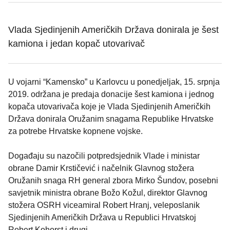
Vlada Sjedinjenih Američkih Država donirala je šest
kamiona i jedan kopač utovarivač
U vojarni “Kamensko” u Karlovcu u ponedjeljak, 15. srpnja
2019. održana je predaja donacije šest kamiona i jednog
kopača utovarivača koje je Vlada Sjedinjenih Američkih
Država donirala Oružanim snagama Republike Hrvatske
za potrebe Hrvatske kopnene vojske.
Događaju su nazočili potpredsjednik Vlade i ministar
obrane Damir Krstičević i načelnik Glavnog stožera
Oružanih snaga RH general zbora Mirko Šundov, posebni
savjetnik ministra obrane Božo Kožul, direktor Glavnog
stožera OSRH viceamiral Robert Hranj, veleposlanik
Sjedinjenih Američkih Država u Republici Hrvatskoj
Robert Kohorst i drugi.