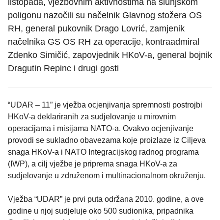
listopada, vježbovnim aktivnostima na slunjskom
poligonu nazočili su načelnik Glavnog stožera OS
RH, general pukovnik Drago Lovrić, zamjenik
načelnika GS OS RH za operacije, kontraadmiral
Zdenko Simičić, zapovjednik HKoV-a, general bojnik
Dragutin Repinc i drugi gosti
“UDAR – 11” je vježba ocjenjivanja spremnosti postrojbi
HKoV-a deklariranih za sudjelovanje u mirovnim
operacijama i misijama NATO-a. Ovakvo ocjenjivanje
provodi se sukladno obavezama koje proizlaze iz Ciljeva
snaga HKoV-a i NATO Integracijskog radnog programa
(IWP), a cilj vježbe je priprema snaga HKoV-a za
sudjelovanje u združenom i multinacionalnom okruženju.
Vježba “UDAR” je prvi puta održana 2010. godine, a ove
godine u njoj sudjeluje oko 500 sudionika, pripadnika