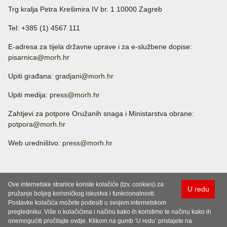
Trg kralja Petra Krešimira IV br. 1 10000 Zagreb
Tel: +385 (1) 4567 111
E-adresa za tijela državne uprave i za e-službene dopise:
pisarnica@morh.hr
Upiti građana:
gradjani@morh.hr
Upiti medija:
press@morh.hr
Zahtjevi za potpore Oružanih snaga i Ministarstva obrane:
potpora@morh.hr
Web uredništvo:
press@morh.hr
Ove internetske stranice koriste kolačiće (tzv. cookies) za
U redu
pružanje boljeg korisničkog iskustva i funkcionalnosti.
Postavke kolačića možete podesiti u svojem internetskom
pregledniku. Više o kolačićima i načinu kako ih koristimo te načinu kako ih
onemogućiti pročitajte ovdje. Klikom na gumb ‘U redu’ pristajete na