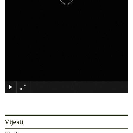
×
Vijesti