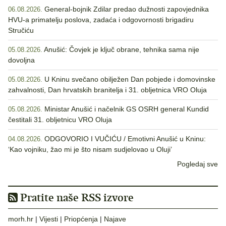
General-bojnik Zdilar predao dužnosti zapovjednika
06.08.2026.
HVU-a primatelju poslova, zadaća i odgovornosti brigadiru
Stručiću
Anušić: Čovjek je ključ obrane, tehnika sama nije
05.08.2026.
dovoljna
U Kninu svečano obilježen Dan pobjede i domovinske
05.08.2026.
zahvalnosti, Dan hrvatskih branitelja i 31. obljetnica VRO Oluja
Ministar Anušić i načelnik GS OSRH general Kundid
05.08.2026.
čestitali 31. obljetnicu VRO Oluja
ODGOVORIO I VUČIĆU / Emotivni Anušić u Kninu:
04.08.2026.
‘Kao vojniku, žao mi je što nisam sudjelovao u Oluji’
Pogledaj sve
Pratite naše RSS izvore
morh.hr
|
Vijesti
|
Priopćenja
|
Najave