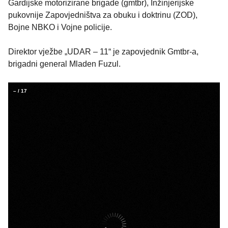
Gardijske motorizirane brigade (gmtbr), Inžinjerijske
pukovnije Zapovjedništva za obuku i doktrinu (ZOD),
Bojne NBKO i Vojne policije.
Direktor vježbe „UDAR – 11“ je zapovjednik Gmtbr-a,
brigadni general Mladen Fuzul.
–
/
17