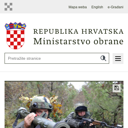
Mapa weba
English
e-Građani