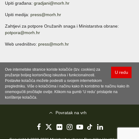
Upiti građana:
gradjani@morh.hr
Upiti medija:
press@morh.hr
Zahtjevi za potpore Oružanih snaga i Ministarstva obrane:
potpora@morh.hr
Web uredništvo:
press@morh.hr
Ove internetske stranice koriste kolačiće (tzv. cookies) za
U redu
pružanje boljeg korisničkog iskustva i funkcionalnosti.
Postavke kolačića možete podesiti u svojem internetskom
pregledniku. Više o kolačićima i načinu kako ih koristimo te načinu kako ih
onemogućiti pročitajte ovdje. Klikom na gumb ‘U redu’ pristajete na
korištenje kolačića.
Povratak na vrh