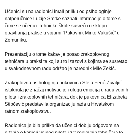
Učenici su na radionici imali priliku od psihologinje
natporučnice Lucije Smrke saznati informacije o tome s
čime se učenici Tehničke škole susreću u sklopu
obavljanja prakse u vojarni “Pukovnik Mirko Vukušić” u
Zemuniku.
Prezentaciju o tome kakav je posao zrakoplovnog
tehničara u praksi te koji su to izazovi s kojima se susretao
u svakodnevnom radu održao je narednik Mile Zekić.
Zrakoplovna psihologinja pukovnica Stela Ferić-Živaljić
istaknula je značaj motivacije i ulogu emocija u radu vojnih
pilota i zrakoplovnih tehničara, dok je pukovnica Elizabeta
Stipčević predstavila organizaciju rada u Hrvatskom
ratnom zrakoplovstvu.
Radionica je bila prilika da učenici dobiju odgovore na
pitanja o karijeri vojnog pilota i zrakoplovnih tehničara te