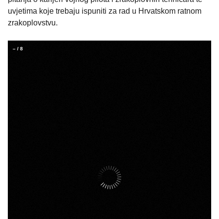
uvjetima koje trebaju ispuniti za rad u Hrvatskom ratnom
zrakoplovstvu.
–
/
8