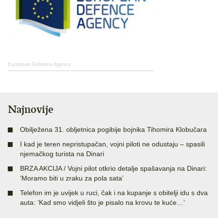
European Defence Agency
Najnovije
Obilježena 31. obljetnica pogibije bojnika Tihomira Klobučara
I kad je teren nepristupačan, vojni piloti ne odustaju – spasili
njemačkog turista na Dinari
BRZA AKCIJA / Vojni pilot otkrio detalje spašavanja na Dinari:
‘Moramo biti u zraku za pola sata’
Telefon im je uvijek u ruci, čak i na kupanje s obitelji idu s dva
auta: ‘Kad smo vidjeli što je pisalo na krovu te kuće…‘