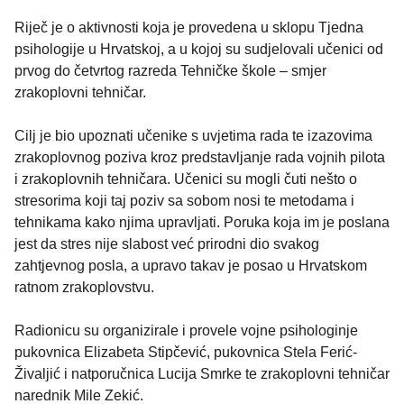
Riječ je o aktivnosti koja je provedena u sklopu Tjedna
psihologije u Hrvatskoj, a u kojoj su sudjelovali učenici od
prvog do četvrtog razreda Tehničke škole – smjer
zrakoplovni tehničar.
Cilj je bio upoznati učenike s uvjetima rada te izazovima
zrakoplovnog poziva kroz predstavljanje rada vojnih pilota
i zrakoplovnih tehničara. Učenici su mogli čuti nešto o
stresorima koji taj poziv sa sobom nosi te metodama i
tehnikama kako njima upravljati. Poruka koja im je poslana
jest da stres nije slabost već prirodni dio svakog
zahtjevnog posla, a upravo takav je posao u Hrvatskom
ratnom zrakoplovstvu.
Radionicu su organizirale i provele vojne psihologinje
pukovnica Elizabeta Stipčević, pukovnica Stela Ferić-
Živaljić i natporučnica Lucija Smrke te zrakoplovni tehničar
narednik Mile Zekić.