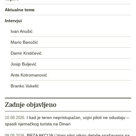
Aktualne teme
Intervjui
Ivan Anušić
Mario Banožić
Damir Krstičević
Josip Buljević
Ante Kotromanović
Branko Vukelić
Zadnje objavljeno
I kad je teren nepristupačan, vojni piloti ne odustaju –
10.08.2026.
spasili njemačkog turista na Dinari
BRZA AKCIJA / Vojni pilot otkrio detalje spašavanja na
09.08.2026.