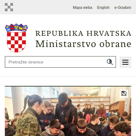
Mapa weba
English
e-Građani