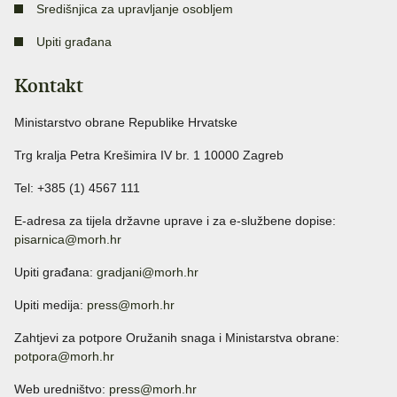
Središnjica za upravljanje osobljem
Upiti građana
Kontakt
Ministarstvo obrane Republike Hrvatske
Trg kralja Petra Krešimira IV br. 1 10000 Zagreb
Tel: +385 (1) 4567 111
E-adresa za tijela državne uprave i za e-službene dopise:
pisarnica@morh.hr
Upiti građana:
gradjani@morh.hr
Upiti medija:
press@morh.hr
Zahtjevi za potpore Oružanih snaga i Ministarstva obrane:
potpora@morh.hr
Web uredništvo:
press@morh.hr