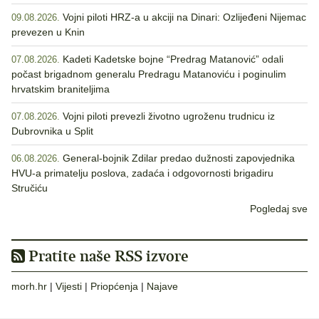
Vojni piloti HRZ-a u akciji na Dinari: Ozlijeđeni Nijemac
09.08.2026.
prevezen u Knin
Kadeti Kadetske bojne “Predrag Matanović” odali
07.08.2026.
počast brigadnom generalu Predragu Matanoviću i poginulim
hrvatskim braniteljima
Vojni piloti prevezli životno ugroženu trudnicu iz
07.08.2026.
Dubrovnika u Split
General-bojnik Zdilar predao dužnosti zapovjednika
06.08.2026.
HVU-a primatelju poslova, zadaća i odgovornosti brigadiru
Stručiću
Pogledaj sve
Pratite naše RSS izvore
morh.hr
|
Vijesti
|
Priopćenja
|
Najave