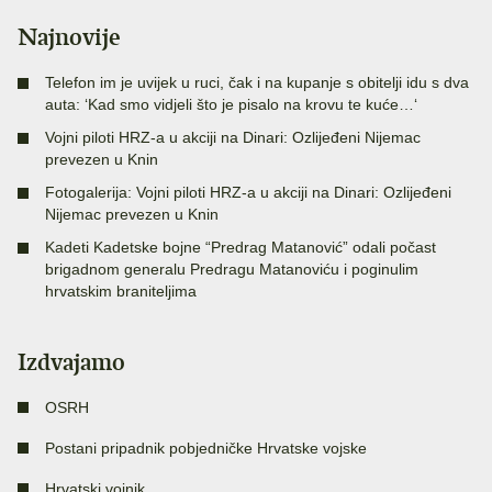
Najnovije
Telefon im je uvijek u ruci, čak i na kupanje s obitelji idu s dva
auta: ‘Kad smo vidjeli što je pisalo na krovu te kuće…‘
Vojni piloti HRZ-a u akciji na Dinari: Ozlijeđeni Nijemac
prevezen u Knin
Fotogalerija: Vojni piloti HRZ-a u akciji na Dinari: Ozlijeđeni
Nijemac prevezen u Knin
Kadeti Kadetske bojne “Predrag Matanović” odali počast
brigadnom generalu Predragu Matanoviću i poginulim
hrvatskim braniteljima
Izdvajamo
OSRH
Postani pripadnik pobjedničke Hrvatske vojske
Hrvatski vojnik