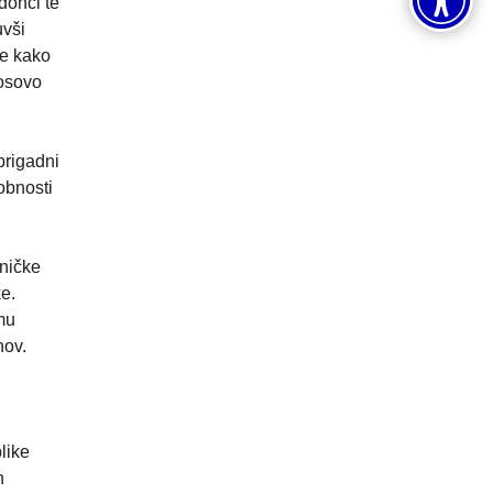
donci te
uvši
je kako
Kosovo
brigadni
obnosti
pničke
e.
emu
nov.
like
h