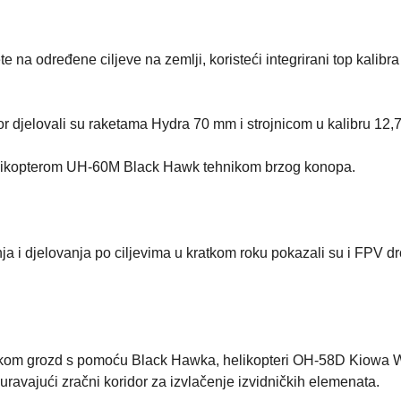
e na određene ciljeve na zemlji, koristeći integrirani top kalib
or djelovali su raketama Hydra 70 mm i strojnicom u kalibru 12,
e helikopterom UH-60M Black Hawk tehnikom brzog konopa.
ja i djelovanja po ciljevima u kratkom roku pokazali su i FPV d
nikom grozd s pomoću Black Hawka, helikopteri OH-58D Kiowa W
ravajući zračni koridor za izvlačenje izvidničkih elemenata.