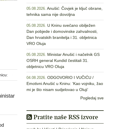
Anušić: Čovjek je ključ obrane,
05.08.2026.
tehnika sama nije dovoljna
U Kninu svečano obilježen
05.08.2026.
Dan pobjede i domovinske zahvalnosti,
Dan hrvatskih branitelja i 31. obljetnica
VRO Oluja
Ministar Anušić i načelnik GS
05.08.2026.
OSRH general Kundid čestitali 31.
obljetnicu VRO Oluja
nicu:
ODGOVORIO I VUČIĆU /
04.08.2026.
Emotivni Anušić u Kninu: ‘Kao vojniku, žao
mi je što nisam sudjelovao u Oluji’
inistar
Pogledaj sve
Pratite naše RSS izvore
od