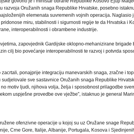
ojske govorio je i ministar obrane Republike Kosovo Ejup Maqe
inu razvoja Oružanih snaga Republike Hrvatske, posebno istakn
najsloženijih elemenata suvremenih vojnih operacija. Naglasio 
ridonose miru, stabilnosti i sigurnosti regije te da Hrvatska i 
ane, interoperabilnosti i obrambene industrije.
vjetima, zapovjednik Gardijske oklopno-mehanizirane brigade 
in cilj bio povećanje interoperabilnosti te razvoj i potvrda spos
o zacrtali, ponajprije integraciju manevarskih snaga, zračne i to
su sudjelovale sve sastavnice Oružanih snaga Republike Hrvatsk
, no motiv ljudi, njihova volja, želja i sposobnost prilagodbe sv
i tijekom uspješne provedbe ove vježbe”, istaknuo je general Mari
ružene ofenzivne operacije u kojoj su uz Oružane snage Repub
e, Crne Gore, Italije, Albanije, Portugala, Kosova i Sjedinjeni