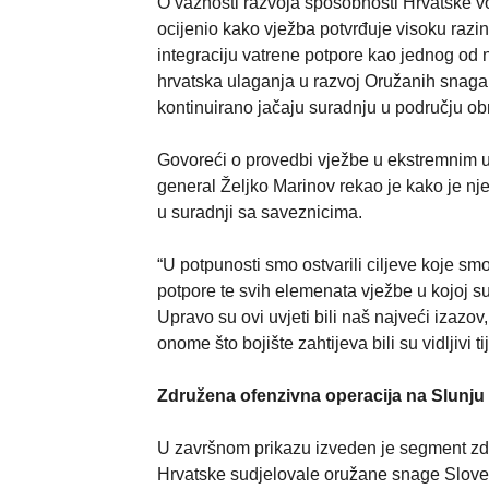
O važnosti razvoja sposobnosti Hrvatske v
ocijenio kako vježba potvrđuje visoku raz
integraciju vatrene potpore kao jednog od 
hrvatska ulaganja u razvoj Oružanih snaga p
kontinuirano jačaju suradnju u području obr
Govoreći o provedbi vježbe u ekstremnim u
general Željko Marinov rekao je kako je njez
u suradnji sa saveznicima.
“U potpunosti smo ostvarili ciljeve koje sm
potpore te svih elemenata vježbe u kojoj 
Upravo su ovi uvjeti bili naš najveći izazov
onome što bojište zahtijeva bili su vidljiv
Združena ofenzivna operacija na Slunju
U završnom prikazu izveden je segment zd
Hrvatske sudjelovale oružane snage Slovenij