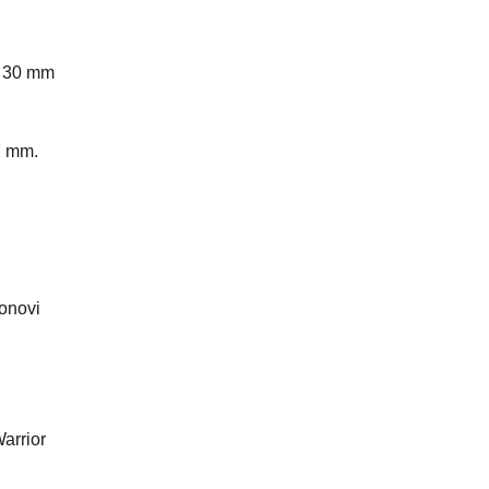
ra 30 mm
7 mm.
ronovi
arrior