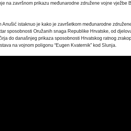
anje na završnom prikazu međunarodne združene vojne vježbe 
an Anušić istaknuo je kako je završetkom međunarodne združen
tar sposobnosti Oružanih snaga Republike Hrvatske, od djelov
Žirja do današnjeg prikaza sposobnosti Hrvatskog ratnog zrakop
stava na vojnom poligonu “Eugen Kvaternik” kod Slunja.