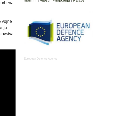
morh.hr
|
Vijesti
|
Priopćenja
|
Najave
Borbena
e vojne
anja
lovstva,
European Defence Agency