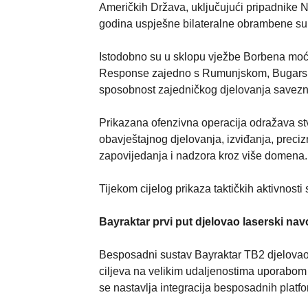
Američkih Država, uključujući pripadnike 
godina uspješne bilateralne obrambene su
Istodobno su u sklopu vježbe Borbena mo
Response zajedno s Rumunjskom, Bugarsk
sposobnost zajedničkog djelovanja savezni
Prikazana ofenzivna operacija odražava st
obavještajnog djelovanja, izviđanja, preci
zapovijedanja i nadzora kroz više domena.
Tijekom cijelog prikaza taktičkih aktivnost
Bayraktar prvi put djelovao laserski 
Besposadni sustav Bayraktar TB2 djelovao
ciljeva na velikim udaljenostima uporabo
se nastavlja integracija besposadnih platf