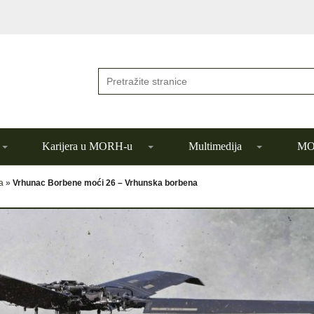
Karijera u MORH-u
Multimedija
MOR
a
»
Vrhunac Borbene moći 26 – Vrhunska borbena