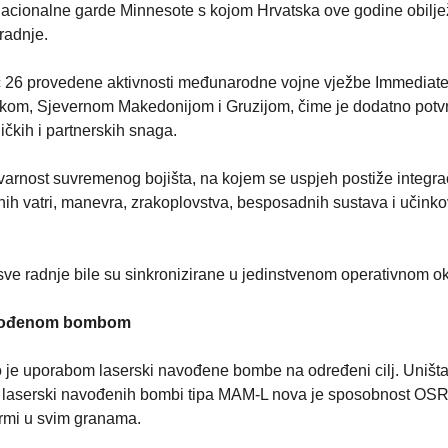
Nacionalne garde Minnesote s kojom Hrvatska ove godine obilj
radnje.
ć 26 provedene aktivnosti međunarodne vojne vježbe Immediat
om, Sjevernom Makedonijom i Gruzijom, čime je dodatno potv
čkih i partnerskih snaga.
varnost suvremenog bojišta, na kojem se uspjeh postiže integra
znih vatri, manevra, zrakoplovstva, besposadnih sustava i učinko
i sve radnje bile su sinkronizirane u jedinstvenom operativnom ok
navođenom bombom
 je uporabom laserski navođene bombe na određeni cilj. Uništ
m laserski navođenih bombi tipa MAM-L nova je sposobnost OS
ormi u svim granama.