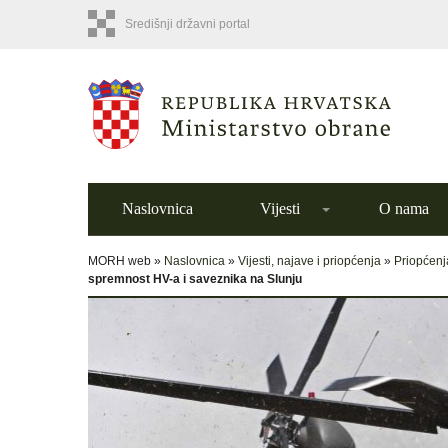
Središnji državni portal
Naslovnica
Vijesti
O nama
MORH web »
Naslovnica
»
Vijesti, najave i priopćenja
»
Priopćenj
spremnost HV-a i saveznika na Slunju