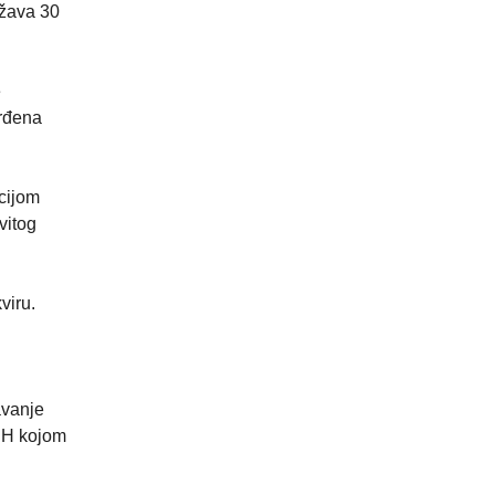
ežava 30
e
rđena
cijom
vitog
viru.
avanje
RH kojom