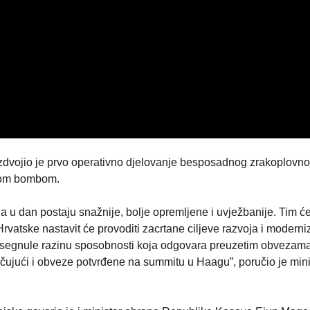
zdvojio je prvo operativno djelovanje besposadnog zrakoplovn
enom bombom.
 u dan postaju snažnije, bolje opremljene i uvježbanije. Tim 
Hrvatske nastavit će provoditi zacrtane ciljeve razvoja i moderni
osegnule razinu sposobnosti koja odgovara preuzetim obvezam
čujući i obveze potvrđene na summitu u Haagu”, poručio je mini