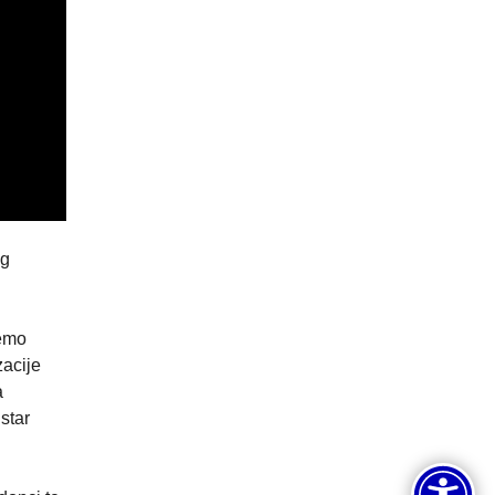
og
ćemo
zacije
a
star