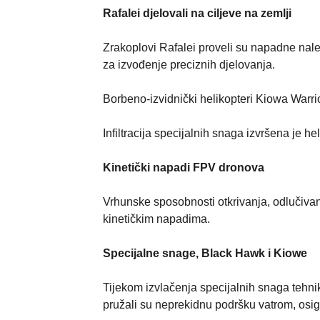
Rafalei djelovali na ciljeve na zemlji
Zrakoplovi Rafalei proveli su napadne nalet
za izvođenje preciznih djelovanja.
Borbeno-izvidnički helikopteri Kiowa Warri
Infiltracija specijalnih snaga izvršena j
Kinetički napadi FPV dronova
Vrhunske sposobnosti otkrivanja, odlučivan
kinetičkim napadima.
Specijalne snage, Black Hawk i Kiowe
Tijekom izvlačenja specijalnih snaga teh
pružali su neprekidnu podršku vatrom, osigu