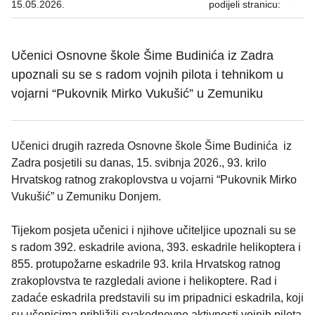
15.05.2026.
podijeli stranicu:
Učenici Osnovne škole Šime Budinića iz Zadra
upoznali su se s radom vojnih pilota i tehnikom u
vojarni “Pukovnik Mirko Vukušić” u Zemuniku
Učenici drugih razreda Osnovne škole Šime Budinića iz
Zadra posjetili su danas, 15. svibnja 2026., 93. krilo
Hrvatskog ratnog zrakoplovstva u vojarni “Pukovnik Mirko
Vukušić” u Zemuniku Donjem.
Tijekom posjeta učenici i njihove učiteljice upoznali su se
s radom 392. eskadrile aviona, 393. eskadrile helikoptera i
855. protupožarne eskadrile 93. krila Hrvatskog ratnog
zrakoplovstva te razgledali avione i helikoptere. Rad i
zadaće eskadrila predstavili su im pripadnici eskadrila, koji
su učenicima približili svakodnevne aktivnosti vojnih pilota