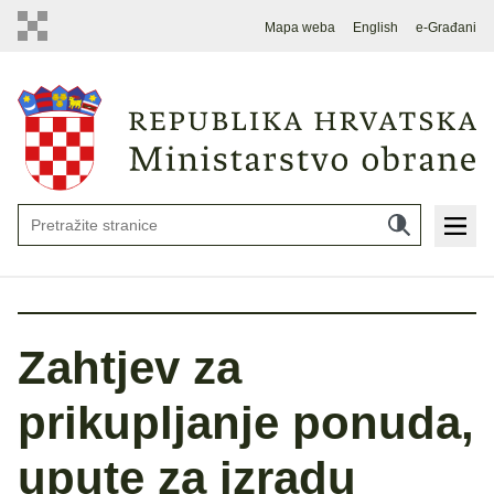
Mapa weba
English
e-Građani
Zahtjev za
prikupljanje ponuda,
upute za izradu