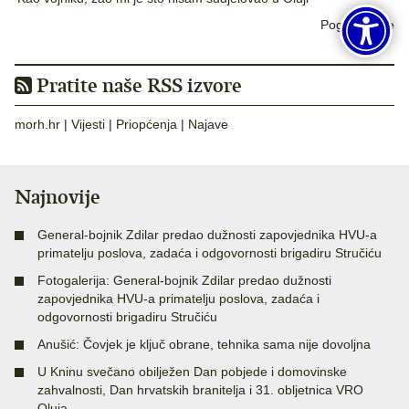
Pogledaj sve
Pratite naše RSS izvore
morh.hr
|
Vijesti
|
Priopćenja
|
Najave
Najnovije
General-bojnik Zdilar predao dužnosti zapovjednika HVU-a
primatelju poslova, zadaća i odgovornosti brigadiru Stručiću
Fotogalerija: General-bojnik Zdilar predao dužnosti
zapovjednika HVU-a primatelju poslova, zadaća i
odgovornosti brigadiru Stručiću
Anušić: Čovjek je ključ obrane, tehnika sama nije dovoljna
U Kninu svečano obilježen Dan pobjede i domovinske
zahvalnosti, Dan hrvatskih branitelja i 31. obljetnica VRO
Oluja