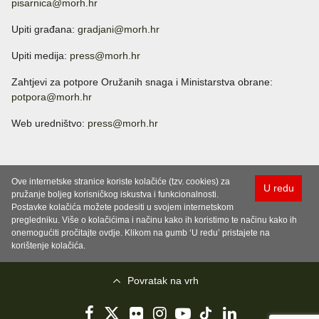
pisarnica@morh.hr
Upiti građana:
gradjani@morh.hr
Upiti medija:
press@morh.hr
Zahtjevi za potpore Oružanih snaga i Ministarstva obrane:
potpora@morh.hr
Web uredništvo:
press@morh.hr
Ove internetske stranice koriste kolačiće (tzv. cookies) za
U redu
pružanje boljeg korisničkog iskustva i funkcionalnosti.
Postavke kolačića možete podesiti u svojem internetskom
pregledniku. Više o kolačićima i načinu kako ih koristimo te načinu kako ih
onemogućiti pročitajte ovdje. Klikom na gumb ‘U redu’ pristajete na
korištenje kolačića.
Povratak na vrh