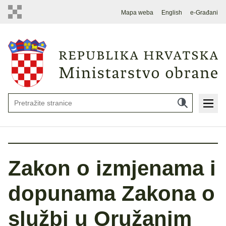
Mapa weba
English
e-Građani
Zakon o izmjenama i
dopunama Zakona o
službi u Oružanim