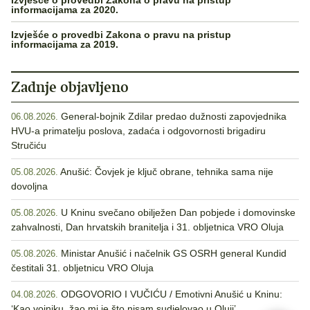
informacijama za 2020.
Izvješće o provedbi Zakona o pravu na pristup
informacijama za 2019.
Zadnje objavljeno
General-bojnik Zdilar predao dužnosti zapovjednika
06.08.2026.
HVU-a primatelju poslova, zadaća i odgovornosti brigadiru
Stručiću
Anušić: Čovjek je ključ obrane, tehnika sama nije
05.08.2026.
dovoljna
U Kninu svečano obilježen Dan pobjede i domovinske
05.08.2026.
zahvalnosti, Dan hrvatskih branitelja i 31. obljetnica VRO Oluja
Ministar Anušić i načelnik GS OSRH general Kundid
05.08.2026.
čestitali 31. obljetnicu VRO Oluja
ODGOVORIO I VUČIĆU / Emotivni Anušić u Kninu:
04.08.2026.
‘Kao vojniku, žao mi je što nisam sudjelovao u Oluji’