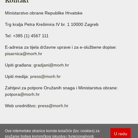
Kontakt
Ministarstvo obrane Republike Hrvatske
Trg kralja Petra Krešimira IV br. 1 10000 Zagreb
Tel: +385 (1) 4567 111
E-adresa za tijela državne uprave i za e-službene dopise:
pisarnica@morh.hr
Upiti građana:
gradjani@morh.hr
Upiti medija:
press@morh.hr
Zahtjevi za potpore Oružanih snaga i Ministarstva obrane:
potpora@morh.hr
Web uredništvo:
press@morh.hr
Ove internetske stranice koriste kolačiće (tzv. cookies) za
U redu
pružanje boljeg korisničkog iskustva i funkcionalnosti.