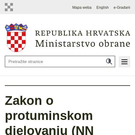
Mapa weba
English
e-Građani
Zakon o
protuminskom
djelovanju (NN