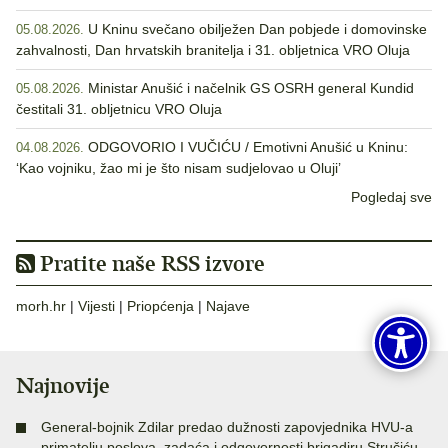
U Kninu svečano obilježen Dan pobjede i domovinske
05.08.2026.
zahvalnosti, Dan hrvatskih branitelja i 31. obljetnica VRO Oluja
Ministar Anušić i načelnik GS OSRH general Kundid
05.08.2026.
čestitali 31. obljetnicu VRO Oluja
ODGOVORIO I VUČIĆU / Emotivni Anušić u Kninu:
04.08.2026.
‘Kao vojniku, žao mi je što nisam sudjelovao u Oluji’
Pogledaj sve
Pratite naše RSS izvore
morh.hr
|
Vijesti
|
Priopćenja
|
Najave
Najnovije
General-bojnik Zdilar predao dužnosti zapovjednika HVU-a
primatelju poslova, zadaća i odgovornosti brigadiru Stručiću