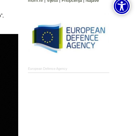
morh.hr
|
Vijesti
|
Priopćenja
|
Najave
”,
European Defence Agency