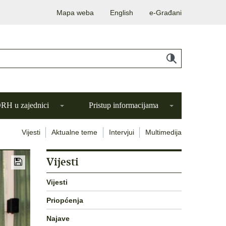
Mapa weba
English
e-Građani
H u zajednici
Pristup informacijama
Vijesti
Aktualne teme
Intervjui
Multimedija
Vijesti
Vijesti
Priopćenja
Najave