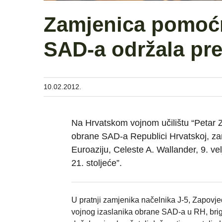
Zamjenica pomoćn
SAD-a održala pr
10.02.2012.
Na Hrvatskom vojnom učilištu “Petar Z
obrane SAD-a Republici Hrvatskoj, za
Euroaziju, Celeste A. Wallander, 9. ve
21. stoljeće”.
U pratnji zamjenika načelnika J-5, Zapov
vojnog izaslanika obrane SAD-a u RH, bri