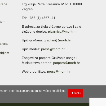
brane
Trg kralja Petra Krešimira IV br. 1 10000
Zagreb
Tel: +385 (1) 4567 111
anom
E-adresa za tijela državne uprave i za e-
službene dopise:
pisarnica@morh.hr
Upiti građana:
gradjani@morh.hr
atske
Upiti medija:
press@morh.hr
sobljem
Zahtjevi za potpore Oružanih snaga i
Ministarstva obrane:
potpora@morh.hr
Web uredništvo:
press@morh.hr
u svojem internetskom pregledniku. Više o kolačićima
U redu