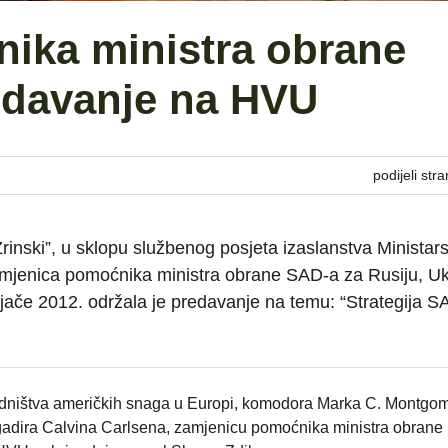
ika ministra obrane
edavanje na HVU
podijeli stra
rinski”, u sklopu službenog posjeta izaslanstva Ministar
mjenica pomoćnika ministra obrane SAD-a za Rusiju, Ukr
ljače 2012. održala je predavanje na temu: “Strategija S
jedništva američkih snaga u Europi, komodora Marka C. Montgom
gadira Calvina Carlsena, zamjenicu pomoćnika ministra obrane