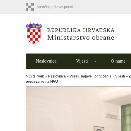
Središnji državni portal
Naslovnica
Vijesti
O nama
MORH web »
Naslovnica
»
Vijesti, najave i priopćenja
»
Vijesti
»
Z
predavanje na HVU