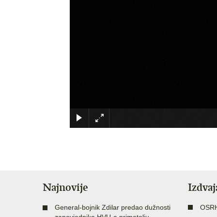
Najnovije
Izdva
General-bojnik Zdilar predao dužnosti
OSR
zapovjednika HVU-a primatelju