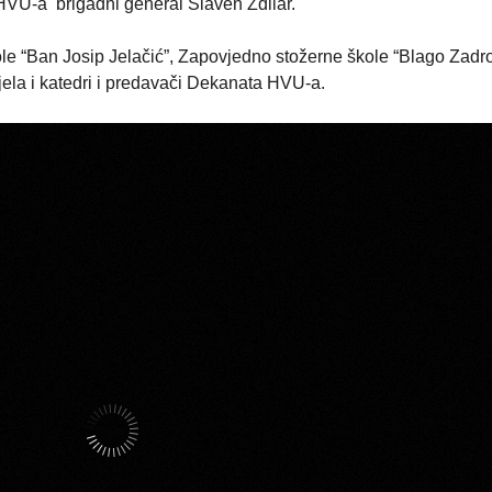
 HVU-a brigadni general Slaven Zdilar.
le “Ban Josip Jelačić”, Zapovjedno stožerne škole “Blago Zadro
ela i katedri i predavači Dekanata HVU-a.