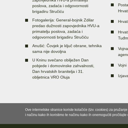
Posta
poslova, zadaća i odgovornosti
Hrvat
brigadiru Stručiću
Fotogalerija: General-bojnik Zdilar
Hrvat
predao dužnosti zapovjednika HVU-a
primatelju poslova, zadaća i
Hrvat
odgovornosti brigadiru Stručiću
Tuđm
Anušić: Čovjek je ključ obrane, tehnika
Vojna
sama nije dovoljna
agenc
U Kninu svečano obilježen Dan
Vojni 
pobjede i domovinske zahvalnosti,
Dan hrvatskih branitelja i 31.
Izjav
obljetnica VRO Oluja
Ove internetske stranice koriste kolačiće (tzv. cookies) za pružanj
i načinu kako ih koristimo te načinu kako ih onemogućiti pročitajte