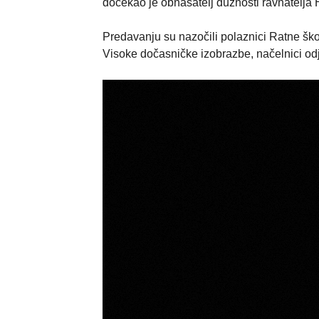
dočekao je obnašatelj dužnosti ravnatelja
Predavanju su nazočili polaznici Ratne ško
Visoke dočasničke izobrazbe, načelnici odj