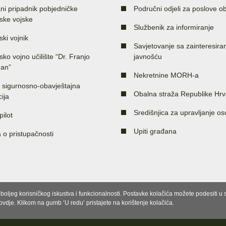
ni pripadnik pobjedničke
Područni odjeli za poslove o
ske vojske
Službenik za informiranje
ski vojnik
Savjetovanje sa zainteresir
sko vojno učilište “Dr. Franjo
javnošću
an”
Nekretnine MORH-a
 sigurnosno-obavještajna
Obalna straža Republike Hrv
ija
Središnjica za upravljanje o
pilot
Upiti građana
a o pristupačnosti
e boljeg korisničkog iskustva i funkcionalnosti. Postavke kolačića možete podesiti 
 ovdje. Klikom na gumb ‘U redu’ pristajete na korištenje kolačića.