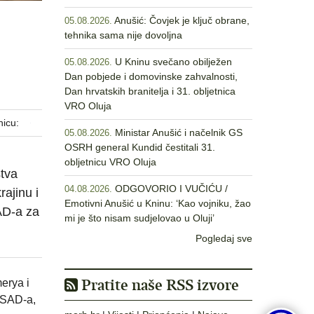
Anušić: Čovjek je ključ obrane,
05.08.2026.
tehnika sama nije dovoljna
U Kninu svečano obilježen
05.08.2026.
Dan pobjede i domovinske zahvalnosti,
Dan hrvatskih branitelja i 31. obljetnica
VRO Oluja
nicu:
Ministar Anušić i načelnik GS
05.08.2026.
OSRH general Kundid čestitali 31.
obljetnicu VRO Oluja
stva
ODGOVORIO I VUČIĆU /
04.08.2026.
ajinu i
Emotivni Anušić u Kninu: ‘Kao vojniku, žao
AD-a za
mi je što nisam sudjelovao u Oluji’
Pogledaj sve
Pratite naše RSS izvore
erya i
 SAD-a,