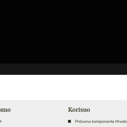
jamo
Korisno
H
Pričuvna komponenta Hrvats