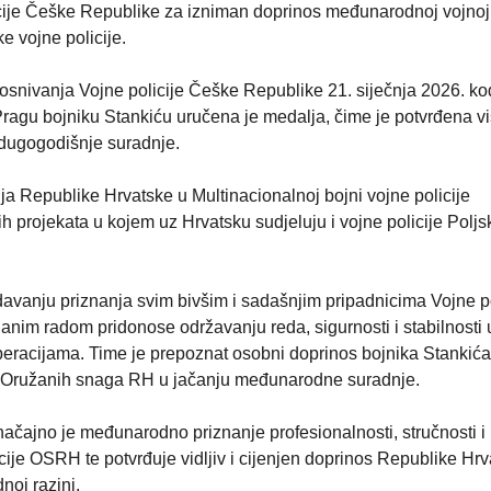
icije Češke Republike za izniman doprinos međunarodnoj vojnoj
e vojne policije.
 osnivanja Vojne policije Češke Republike 21. siječnja 2026. ko
agu bojniku Stankiću uručena je medalja, čime je potvrđena v
dugogodišnje suradnje.
a Republike Hrvatske u Multinacionalnoj bojni vojne policije
rojekata u kojem uz Hrvatsku sudjeluju i vojne policije Poljs
davanju priznanja svim bivšim i sadašnjim pripadnicima Vojne po
anim radom pridonose održavanju reda, sigurnosti i stabilnosti
racijama. Time je prepoznat osobni doprinos bojnika Stankića, 
e Oružanih snaga RH u jačanju međunarodne suradnje.
ačajno je međunarodno priznanje profesionalnosti, stručnosti i
cije OSRH te potvrđuje vidljiv i cijenjen doprinos Republike Hr
oj razini.