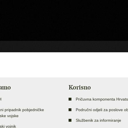
jamo
Korisno
H
Pričuvna komponenta Hrvats
ni pripadnik pobjedničke
Područni odjeli za poslove o
ske vojske
Službenik za informiranje
ski vojnik