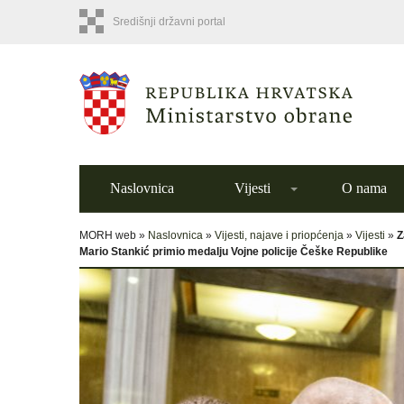
Središnji državni portal
Naslovnica
Vijesti
O nama
MORH web »
Naslovnica
»
Vijesti, najave i priopćenja
»
Vijesti
»
Z
Mario Stankić primio medalju Vojne policije Češke Republike