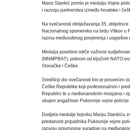
Mario Stankić primio je medalju Vojne pol
i razvoju partnerstva između hrvatske i češk
Na svečanosti obilježavanja 35. obljetnice
Nacionalnog spomenika na brdu Vítkov u Pr
razina međusobnog povjerenja i uspješne 
Medalja posebno ističe važnost sudjelovanj
(MNMPBAT), jednom od ključnih NATO-ovih p
Slovačke i Češke.
Središnji dio svečanosti bio je posvećen o
Češke Republike koji profesionalnim i pred
Republici te u međunarodnim misijama i ope
ukupni angažman Pukovnije vojne policij
Dodjela medalje bojniku Mariju Stankiću zn
predanosti pripadnika Pukovnije vojne poli
razvoju sigurnosne suradnje na međunarodn