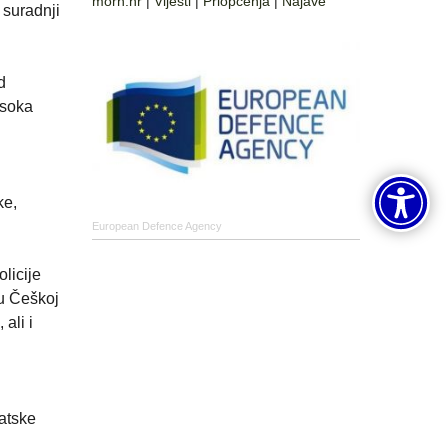
morh.hr
|
Vijesti
|
Priopćenja
|
Najave
 suradnji
d
isoka
ke,
European Defence Agency
licije
 u Češkoj
ali i
vatske