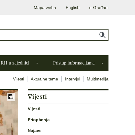
Mapa weba
English
e-Građani
H u zajednici
Pristup informacijama
Vijesti
Aktualne teme
Intervjui
Multimedija
Vijesti
Vijesti
Priopćenja
Najave