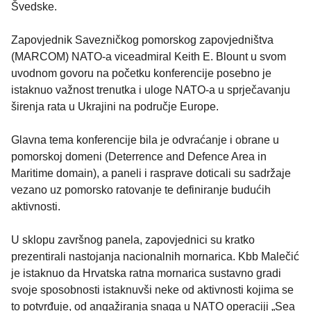
Švedske.
Zapovjednik Savezničkog pomorskog zapovjedništva
(MARCOM) NATO-a viceadmiral Keith E. Blount u svom
uvodnom govoru na početku konferencije posebno je
istaknuo važnost trenutka i uloge NATO-a u sprječavanju
širenja rata u Ukrajini na područje Europe.
Glavna tema konferencije bila je odvraćanje i obrane u
pomorskoj domeni (Deterrence and Defence Area in
Maritime domain), a paneli i rasprave doticali su sadržaje
vezano uz pomorsko ratovanje te definiranje budućih
aktivnosti.
U sklopu završnog panela, zapovjednici su kratko
prezentirali nastojanja nacionalnih mornarica. Kbb Malečić
je istaknuo da Hrvatska ratna mornarica sustavno gradi
svoje sposobnosti istaknuvši neke od aktivnosti kojima se
to potvrđuje, od angažiranja snaga u NATO operaciji „Sea