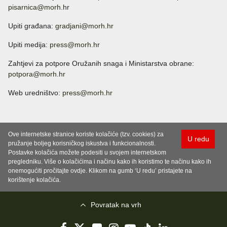
pisarnica@morh.hr
Upiti građana:
gradjani@morh.hr
Upiti medija:
press@morh.hr
Zahtjevi za potpore Oružanih snaga i Ministarstva obrane:
potpora@morh.hr
Web uredništvo:
press@morh.hr
Ove internetske stranice koriste kolačiće (tzv. cookies) za
U redu
pružanje boljeg korisničkog iskustva i funkcionalnosti.
Postavke kolačića možete podesiti u svojem internetskom
pregledniku. Više o kolačićima i načinu kako ih koristimo te načinu kako ih
onemogućiti pročitajte ovdje. Klikom na gumb ‘U redu’ pristajete na
korištenje kolačića.
Povratak na vrh