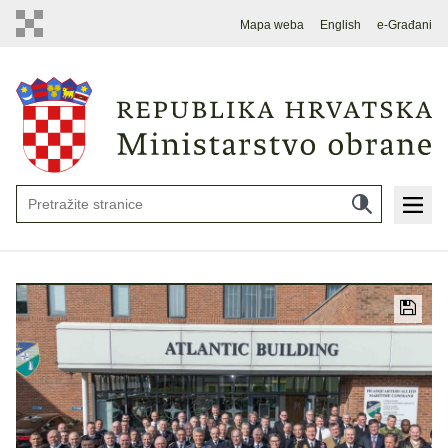
Mapa weba
English
e-Građani