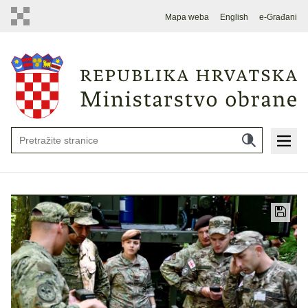
Mapa weba
English
e-Građani