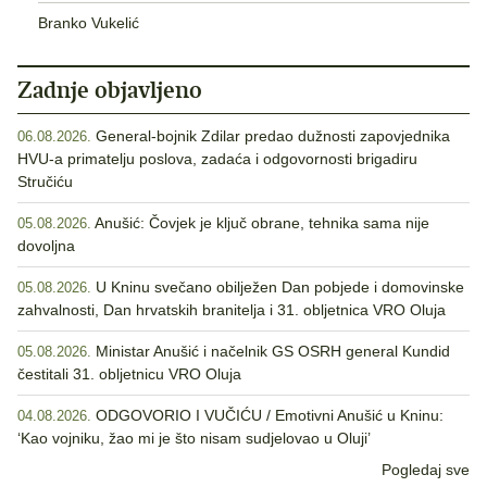
Branko Vukelić
Zadnje objavljeno
General-bojnik Zdilar predao dužnosti zapovjednika
06.08.2026.
HVU-a primatelju poslova, zadaća i odgovornosti brigadiru
Stručiću
Anušić: Čovjek je ključ obrane, tehnika sama nije
05.08.2026.
dovoljna
U Kninu svečano obilježen Dan pobjede i domovinske
05.08.2026.
zahvalnosti, Dan hrvatskih branitelja i 31. obljetnica VRO Oluja
Ministar Anušić i načelnik GS OSRH general Kundid
05.08.2026.
čestitali 31. obljetnicu VRO Oluja
ODGOVORIO I VUČIĆU / Emotivni Anušić u Kninu:
04.08.2026.
‘Kao vojniku, žao mi je što nisam sudjelovao u Oluji’
Pogledaj sve