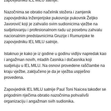
zapovjedniku IEL MILU satnije.
Nazočnima se obratio načelnik stožera i zamjenik
zapovjednika Inženjerijske pukovnije pukovnik Željko
Javorović koji je zahvalio svim sudionicima vježbe na
sudjelovanju i profesionalnom radu uz posebnu zahvalu
nacionalnim predstavnicima Gruzije i Rumunjske te
zapovjedniku IEL MILU satnije.
Istaknuo je kako je iz godine u godinu vidljiv napredak kao
i angažman novih, mladih časnika i dočasnika koji
sudjeluju u IEL MILU. Na osnovi provedene raščlambe na
kraju vježbe, zaključeno je da je vježba uspješno
provedena.
Zapovjednik IEL MILU satnije Paul Toni Naicea također se
prigodnim riječima obratio nazočnima pohvalivši
organizaciju i angažman svih sudionika.