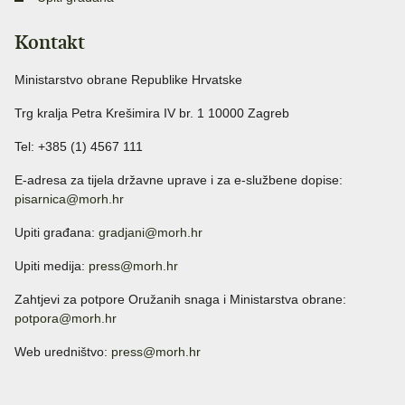
Kontakt
Ministarstvo obrane Republike Hrvatske
Trg kralja Petra Krešimira IV br. 1 10000 Zagreb
Tel: +385 (1) 4567 111
E-adresa za tijela državne uprave i za e-službene dopise:
pisarnica@morh.hr
Upiti građana:
gradjani@morh.hr
Upiti medija:
press@morh.hr
Zahtjevi za potpore Oružanih snaga i Ministarstva obrane:
potpora@morh.hr
Web uredništvo:
press@morh.hr