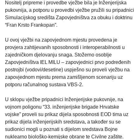
Nositelj pripreme i provedbe vježbe bila je Inženjerijska
pukovnija, a potporu u provedbi vježbe pružili su pripadnici
Simulacijskog središta Zapovjedništva za obuku i doktrinu
“Fran Krsto Frankopan”.
U ovoj vježbi na zapovjednom mjestu provedena je
provjera zahtijevanih sposobnosti i interoperabilnosti u
zajedničkom djelovanju snaga. Stožerno osoblje
Zapovjedništva IEL MILU – zapovjednici prvo podređenih
postrojbi (vodovi/desetine) uspješno su proveli vježbu na
zapovjednom mjestu prema zamišljenom scenariju uz
potporu računalnog sustava VBS-2.
U sklopu vježbe pripadnici Inženjerijske pukovnije, na
vojnom poligonu “33. inženjerijske brigade Hrvatske
vojske” proveli su prikaz dijela sposobnosti EOD tima uz
prikaz dijela inženjerijskih sredstava, a također su se
sudionici mogli u poznati s dijelom sredstava Bojne
nuklearno biološko-kemijske obrane te Civilne zaštite.